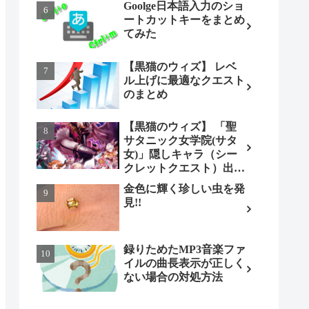
Goolge日本語入力のショ
ートカットキーをまとめ
てみた
【黒猫のウィズ】 レベ
ル上げに最適なクエスト
のまとめ
【黒猫のウィズ】 「聖
サタニック女学院(サタ
女)」隠しキャラ（シー
クレットクエスト）出現
条件とは（ノーマル編）
金色に輝く珍しい虫を発
見!!
録りためたMP3音楽ファ
イルの曲長表示が正しく
ない場合の対処方法