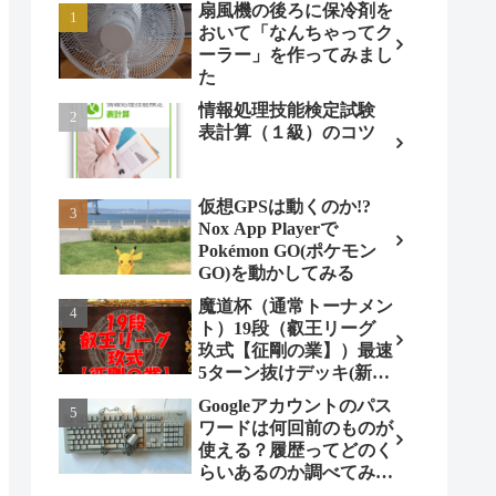
扇風機の後ろに保冷剤を
おいて「なんちゃってク
ーラー」を作ってみまし
た
情報処理技能検定試験
表計算（１級）のコツ
仮想GPSは動くのか!?
Nox App Playerで
Pokémon GO(ポケモン
GO)を動かしてみる
魔道杯（通常トーナメン
ト）19段（叡王リーグ
玖式【征剛の業】）最速
5ターン抜けデッキ(新パ
ターン)!
Googleアカウントのパス
ワードは何回前のものが
使える？履歴ってどのく
らいあるのか調べてみま
した。