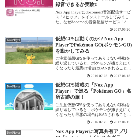
録音できるか実験!!
Nox App Playerにdocomoの音楽配信サービ
ス「dヒッツ」をインストールしてみまし
た。なぜdocomoの音楽配信サービス「dヒ
ッツ」を利用することになったのかこのた
2017.06.26
び、ドコモショップで携帯を機種変更した
ところ、頭金が5,800...
仮想GPSは動くのか!? Nox App
NoxPlayer
PlayerでPokémon GO(ポケモンGO)
を動かしてみる
ご注意仮想GPSを使ってありえない移動を
繰り返していると、ポケモンが捕まえにく
くなったり最悪の場合はBANされることも
あるらしいです。ご利用は自己責任でお願
2016.07.25
2017.06.15
いいたします。最近「Nox App Playerイン
ストール後の設定あれこれ」の記事...
仮想GPS搭載の「Nox App
NoxPlayer
Player」で巡る「Pokémon GO」名
所古跡の旅！
ご注意仮想GPSを使ってありえない移動を
繰り返していると、ポケモンが捕まえにく
くなったり最悪の場合はBANされることも
あるらしいです。ご利用は自己責任でお願
2016.07.25
2017.06.15
いいたします。 前回無事に「Nox App
Player」に「Pokémon GO...
Nox App Playerに写真共有アプリ
NoxPlayer