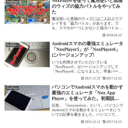
NoxPlayerを使って魔法使いと黒猫
NoxPlayer
のウィズの協力バトルをやってみ
た
魔法使いと黒猫のウィズには二人以上でプ
レイする「協力バトル」があります。で
も、スマホが一つしかないと協力バトルっ
てなかなかやりにくいんですよね。そこで
2018.04.25
今回は、NoxPlayerというエミュレータを
使ってパソコンに2台のスマホを用意し
Androidスマホの最強エミュレータ
NoxPlayer
て、その...
「NoxPlayer5」が「NoxPlayer6」
にバージョンアップ!
いつも利用させていただいている
「NoxPlayer5」がバージョンアップして
「NoxPlayer6」になりました。早速バージ
ョンアップで試してみました!!NoxPlayer6
2017.11.23
2017.12.22
の強化ポイント公式ブログによると、以下
の点が強化・変更されたそうで...
パソコンでAndroidスマホを動かす
NoxPlayer
最強のエミュレータ「Nox App
Player」を使ってみた。初期設定
が簡単で高機能！
以前、「Genymotion」という、パソコンで
Androidスマホを動かすエミュレータにつ
いての記事を書きました。パソコンで
Androidスマホを動かすエミュレータ
2015.12.11
2017.12.15
「Genymotion」を使ってみた大変便利なエ