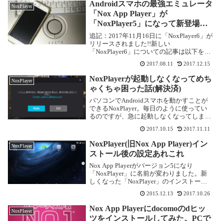
ミュレータなので、ありがた...
Androidスマホの最強エミュレータ
NoxPlayer
「Nox App Player」が
「NoxPlayer5」になって新登場で
す!
追記：2017年11月16日に「NoxPlayer6」が
リリースされました!!新しい
「NoxPlayer6」についての記事は以下をご
参照下さい。当サイトの人気記事「Nox
2017.08.11
2017.12.15
App Player」がいよいよバージョン5になり
ました。以前のバー...
NoxPlayerが起動しなくなってめち
NoxPlayer
ゃくちゃ困った話(解決済)
パソコンでAndroidスマホを動かすことが
できるNoxPlayer。毎日のように使ってい
るのですが、急に起動しなくなってしまい
ました!!2017年10月現在、バージョンも
2017.10.15
2017.11.11
5.2.0.0になり、5.0から比べると動作がさら
にキビキビするよう...
NoxPlayer(旧Nox App Player)イン
NoxPlayer
ストール後の設定あれこれ
Nox App Playerがバージョン5になり
「NoxPlayer」に名前が変わりました。新
しくなった「NoxPlayer」のインストール
などについてはこちらをご覧ください。環
2015.12.13
2017.10.26
境によっては「NoxPlayer」が動かなくな
ることもあります...
Nox App Playerにdocomoのdヒッ
NoxPlayer
ツをインストールしてみた。PCで