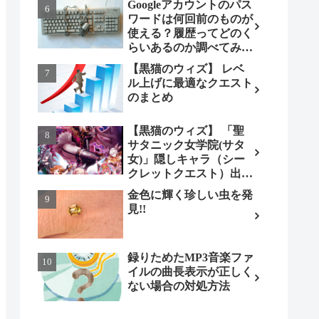
Googleアカウントのパス
ワードは何回前のものが
使える？履歴ってどのく
らいあるのか調べてみま
した。
【黒猫のウィズ】 レベ
ル上げに最適なクエスト
のまとめ
【黒猫のウィズ】 「聖
サタニック女学院(サタ
女)」隠しキャラ（シー
クレットクエスト）出現
条件とは（ノーマル編）
金色に輝く珍しい虫を発
見!!
録りためたMP3音楽ファ
イルの曲長表示が正しく
ない場合の対処方法