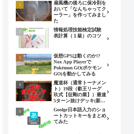
扇風機の後ろに保冷剤を
おいて「なんちゃってク
ーラー」を作ってみまし
た
情報処理技能検定試験
表計算（１級）のコツ
仮想GPSは動くのか!?
Nox App Playerで
Pokémon GO(ポケモン
GO)を動かしてみる
魔道杯（通常トーナメン
ト）19段（叡王リーグ
玖式【征剛の業】）最速
5ターン抜けデッキ(新パ
ターン)!
Goolge日本語入力のショ
ートカットキーをまとめ
てみた