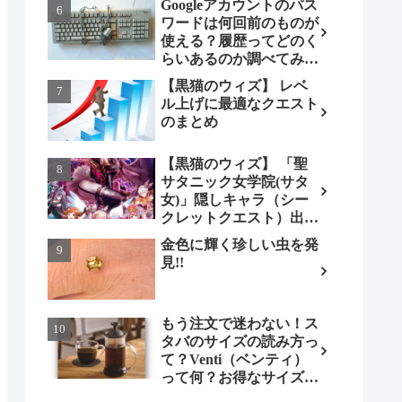
Googleアカウントのパス
ワードは何回前のものが
使える？履歴ってどのく
らいあるのか調べてみま
した。
【黒猫のウィズ】 レベ
ル上げに最適なクエスト
のまとめ
【黒猫のウィズ】 「聖
サタニック女学院(サタ
女)」隠しキャラ（シー
クレットクエスト）出現
条件とは（ノーマル編）
金色に輝く珍しい虫を発
見!!
もう注文で迷わない！ス
タバのサイズの読み方っ
て？Venti（ベンティ）
って何？お得なサイズも
調べてみよう！