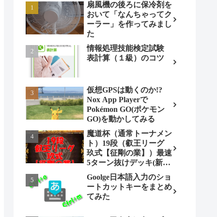
扇風機の後ろに保冷剤を
おいて「なんちゃってク
ーラー」を作ってみまし
た
情報処理技能検定試験
表計算（１級）のコツ
仮想GPSは動くのか!?
Nox App Playerで
Pokémon GO(ポケモン
GO)を動かしてみる
魔道杯（通常トーナメン
ト）19段（叡王リーグ
玖式【征剛の業】）最速
5ターン抜けデッキ(新パ
ターン)!
Goolge日本語入力のショ
ートカットキーをまとめ
てみた