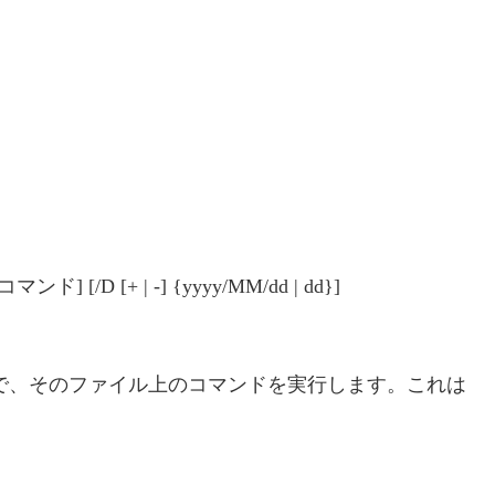
ンド] [/D [+ | -] {yyyy/MM/dd | dd}]
んで、そのファイル上のコマンドを実行します。これは