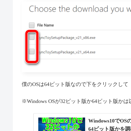
僕のOSは64ビット版なので下をクリックして
※Windows OSが32ビット版か64ビット版
Windows10
64ビット版かを