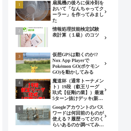
扇風機の後ろに保冷剤を
おいて「なんちゃってク
ーラー」を作ってみまし
た
情報処理技能検定試験
表計算（１級）のコツ
仮想GPSは動くのか!?
Nox App Playerで
Pokémon GO(ポケモン
GO)を動かしてみる
魔道杯（通常トーナメン
ト）19段（叡王リーグ
玖式【征剛の業】）最速
5ターン抜けデッキ(新パ
ターン)!
Googleアカウントのパス
ワードは何回前のものが
使える？履歴ってどのく
らいあるのか調べてみま
した。