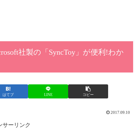
osoft社製の「SyncToy」が便利!わか
はてブ
LINE
コピー
2017.09.10
ンサーリンク