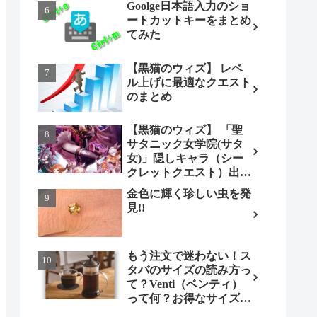
Goolge日本語入力のショ
ートカットキーをまとめ
てみた
【黒猫のウィズ】 レベ
ル上げに最適なクエスト
のまとめ
【黒猫のウィズ】 「聖
サタニック女学院(サタ
女)」隠しキャラ（シー
クレットクエスト）出現
条件とは（ノーマル編）
金色に輝く珍しい虫を発
見!!
もう注文で迷わない！ス
タバのサイズの読み方っ
て？Venti（ベンティ）
って何？お得なサイズも
調べてみよう！