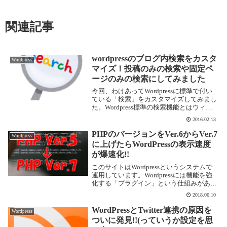
関連記事
wordpressのブログ内検索をカスタ
Wordpress
マイズ！投稿のみの検索や固定ペ
ージのみの検索にしてみました
今回、わけあってWordpressに標準で付い
ている「検索」をカスタマイズしてみまし
た。Wordpress標準の検索機能とはウィジ
ットとかに置いておくこちらの検索ボック
2016.02.13
ス。普通は「投稿（記事）」「ページ（固
定ページ）」から検索ができます。ブ...
PHPのバージョンをVer.6からVer.7
Wordpress
に上げたらWordPressの表示速度
が爆速化!!
このサイトはWordpressというシステムで
運用しています。Wordpressには機能を強
化する「プラグイン」という仕組みがあ
り、とあるプラグイン(すみません、どれ
2018.06.10
だか忘れてしまいました)が「PHPのバージ
ョンを上げたほうがいいよ」的なメ...
WordPressとTwitter連携の原因を
Wordpress
ついに発見!!(っていうか設定を思