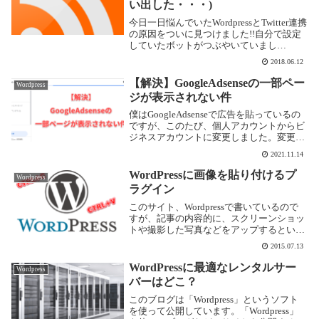
い出した・・・)
今日一日悩んでいたWordpressとTwitter連携
の原因をついに見つけました!!自分で設定
していたボットがつぶやいていまし
た・・・・僕が利用しているサービスに
2018.06.12
「twittbot」というのがあります。これ
は、ボット(自動つぶやき)を作成...
【解決】GoogleAdsenseの一部ペー
Wordpress
ジが表示されない件
僕はGoogleAdsenseで広告を貼っているの
ですが、このたび、個人アカウントからビ
ジネスアカウントに変更しました。変更自
体はメールで問い合わせることでスムーズ
2021.11.14
にいったのですが「お客様のお支払いは現
在保留されています。お支払いをお受け
WordPressに画像を貼り付けるプ
Wordpress
取...
ラグイン
このサイト、Wordpressで書いているので
すが、記事の内容的に、スクリーンショッ
トや撮影した写真などをアップするという
作業がとても多く発生します。それぞれの
2015.07.13
画像をパソコンに保存し、それを
Wordpressのメディアに追加するという流
WordPressに最適なレンタルサー
Wordpress
れだ...
バーはどこ？
このブログは「Wordpress」というソフト
を使って公開しています。「Wordpress」