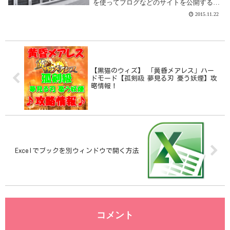
を使ってブログなどのサイトを公開するに
は「サーバー」を用意する必要がありま
2015.11.22
す。僕は以前は自宅にLinuxサーバーを置
いて、そこでWebやDNSなどの...
【黒猫のウィズ】 「黄昏メアレス」ハー
ドモード【孤剣級 夢見る刃 憂う妖煙】攻
略情報！
Excelでブックを別ウィンドウで開く方法
コメント