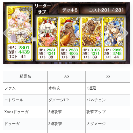
精霊名
AS
SS
ファム
水特攻
3遅延
エトワール
ダメージUP
パネチェン
Xmasドゥーガ
5連攻撃
攻撃アップ
ドゥーガ
3連攻撃
大ダメージ