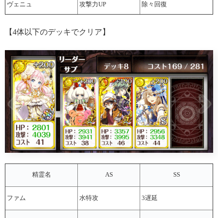
ヴェニュ
攻撃力UP
除々回復
【4体以下のデッキでクリア】
精霊名
AS
SS
ファム
水特攻
3遅延