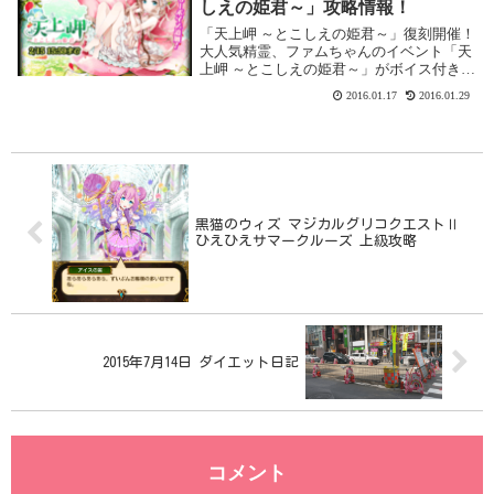
しえの姫君～」攻略情報！
「天上岬 ～とこしえの姫君～」復刻開催！
大人気精霊、ファムちゃんのイベント「天
上岬 ～とこしえの姫君～」がボイス付きで
復刻開催です。こちらはサクッと終わらせ
2016.01.17
2016.01.29
て、第二弾の「天上岬の調香師 しあわせの
ラストノート」をガンバりましょう！開催
期間2...
黒猫のウィズ マジカルグリコクエストⅡ
ひえひえサマークルーズ 上級攻略
2015年7月14日 ダイエット日記
コメント