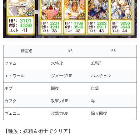
精霊名
AS
SS
ファム
水特攻
3遅延
エトワール
ダメージUP
パネチェン
ボブ
回復
自爆
カフク
攻撃力UP
毒
ヴェニュ
攻撃力UP
除々回復
【種族：妖精＆術士でクリア】