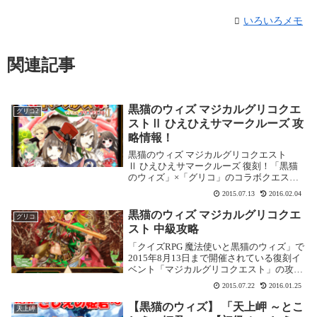
いろいろメモ
関連記事
黒猫のウィズ マジカルグリコクエ
グリコ2
ストⅡ ひえひえサマークルーズ 攻
略情報！
黒猫のウィズ マジカルグリコクエスト
Ⅱ ひえひえサマークルーズ 復刻！「黒猫
のウィズ」×「グリコ」のコラボクエスト
第2弾、「ひえひえサマークルーズ」が復
2015.07.13
2016.02.04
刻しました！開催期間2015年7月13日
16:00 ～ 2015年8月13日 15:5...
黒猫のウィズ マジカルグリコクエ
グリコ
スト 中級攻略
「クイズRPG 魔法使いと黒猫のウィズ」で
2015年8月13日まで開催されている復刻イ
ベント「マジカルグリコクエスト」の攻略
記事です。 ここでは中級「コロンの弟分」
2015.07.22
2016.01.25
を攻略します。 中級の攻略基本情報消費魔
力：初回クリアまで：0／2回目以降：...
【黒猫のウィズ】 「天上岬 ～とこ
天上岬