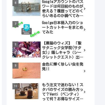
Googleアカウントのパス
ワードは何回前のものが
使える？履歴ってどのく
らいあるのか調べてみま
した。
Goolge日本語入力のショ
ートカットキーをまとめ
てみた
【黒猫のウィズ】 「聖
サタニック女学院(サタ
女)」隠しキャラ（シー
クレットクエスト）出現
条件とは（ノーマル編）
金色に輝く珍しい虫を発
見!!
もう注文で迷わない！ス
タバのサイズの読み方っ
て？Venti（ベンティ）
って何？お得なサイズも
調べてみよう！