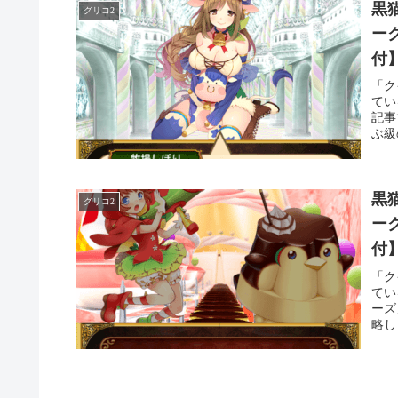
黒
グリコ2
ー
付
「ク
てい
記事
ぶ級
黒
グリコ2
ー
付
「ク
てい
ーズ
略し