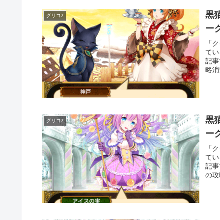
黒
グリコ2
ー
「ク
てい
記事
略消
黒
グリコ2
ー
「ク
てい
記事
の攻