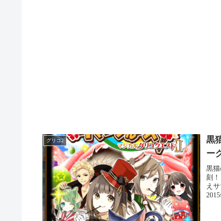
黒
グリコ2
ー
黒猫
刻！
えサ
2015