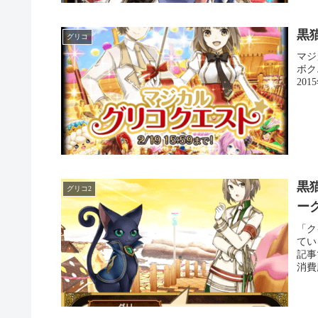
黒
グリコ
マジ
ボク
201
黒
グリコ2
ー
「ク
てい
記事
消費