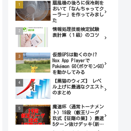
扇風機の後ろに保冷剤を
おいて「なんちゃってク
ーラー」を作ってみまし
た
情報処理技能検定試験
表計算（１級）のコツ
仮想GPSは動くのか!?
Nox App Playerで
Pokémon GO(ポケモンGO)
を動かしてみる
【黒猫のウィズ】 レベ
ル上げに最適なクエスト
のまとめ
魔道杯（通常トーナメン
ト）19段（叡王リーグ
玖式【征剛の業】）最速
5ターン抜けデッキ(新パ
ターン)!