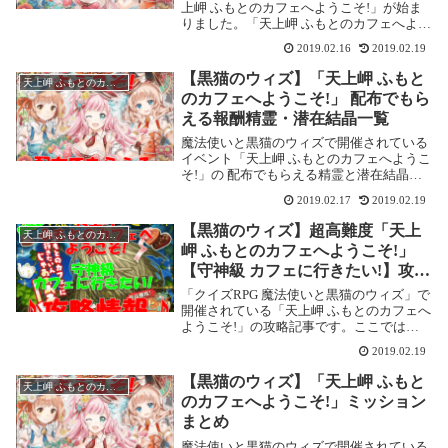
上岬 ふもとのカフェへようこそ!」が始ま
りました。「天上岬 ふもとのカフェへよう
こそ!」開催!開催期間2019年2月14日 16:00
2019.02.16
2019.02.19
～ 2019年3月14日 15:592019年2月18日に
超高難度...
【黒猫のウィズ】「天上岬 ふもと
天上岬 ふもとのカフェへようこそ!
のカフェへようこそ!」 配布でもら
える報酬精霊・潜在結晶一覧
魔法使いと黒猫のウィズで開催されている
イベント「天上岬 ふもとのカフェへようこ
そ!」の 配布でもらえる精霊と潜在結晶を
まとめました。2019年2月18日に追加され
2019.02.17
2019.02.19
た超高難度【守神級 カフェに行きたい!】
の報酬精霊を追記しました。カフェの味
【黒猫のウィズ】超高難度「天上
天上岬 ふもとのカフェへようこそ!
に...
岬 ふもとのカフェへようこそ!」
【守神級 カフェに行きたい!】攻略
情報！
「クイズRPG 魔法使いと黒猫のウィズ」で
開催されている「天上岬 ふもとのカフェへ
ようこそ!」の攻略記事です。ここでは
2019年2月18日に追加された超高難度【守
2019.02.19
神級 カフェに行きたい!】を攻略します。
超高難度 天上岬 ふもとのカフェへよう...
【黒猫のウィズ】「天上岬 ふもと
天上岬 ふもとのカフェへようこそ!
のカフェへようこそ!」ミッション
まとめ
魔法使いと黒猫のウィズで開催されている