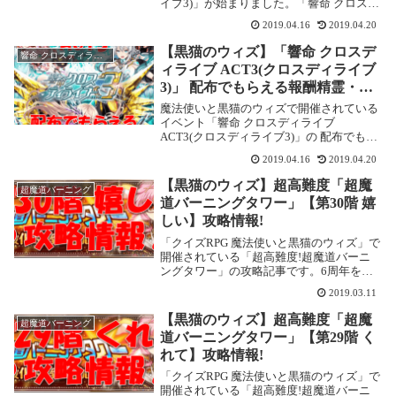
イブ3)」が始まりました。「響命 クロスデ
ィライブ ACT3(クロスディライブ3)」開催!
2019.04.16
2019.04.20
開催期間2019年4月16日 16:00 ～ 2019年5
月16日 ...
【黒猫のウィズ】「響命 クロスデ
響命 クロスディライブ ACT3(クロスディライブ3)
ィライブ ACT3(クロスディライブ
3)」 配布でもらえる報酬精霊・潜
在結晶一覧
魔法使いと黒猫のウィズで開催されている
イベント「響命 クロスディライブ
ACT3(クロスディライブ3)」の 配布でもら
える精霊と潜在結晶をまとめました。2019
2019.04.16
2019.04.20
年4月19日に「超高難度クエスト 試練級
ORDEAL」が追加されました。The...
【黒猫のウィズ】超高難度「超魔
超魔道バーニング
道バーニングタワー」【第30階 嬉
しい】攻略情報!
「クイズRPG 魔法使いと黒猫のウィズ」で
開催されている「超高難度!超魔道バーニ
ングタワー」の攻略記事です。6周年を迎
え、常設イベントとなりました。また、
2019.03.11
2019年3月現在、階数も30階まで増えてい
ます。ここでは「第30階 嬉しい」を攻略
【黒猫のウィズ】超高難度「超魔
超魔道バーニング
し...
道バーニングタワー」【第29階 く
れて】攻略情報!
「クイズRPG 魔法使いと黒猫のウィズ」で
開催されている「超高難度!超魔道バーニ