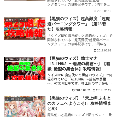
開催されている「超高難度!超魔道バーニ
ングタワー」の攻略記事です。6周年を迎
え、常設イベントとなりました。また、
2019.03.10
2019年3月現在、階数も30階まで増えてい
ます。ここでは「第28階 来て」を攻略し
【黒猫のウィズ】超高難度「超魔
超魔道バーニング
ま...
道バーニングタワー」【第25階
た】攻略情報!
「クイズRPG 魔法使いと黒猫のウィズ」で
開催されている「超高難度!超魔道バーニ
ングタワー」の攻略記事です。6周年を迎
え、常設イベントとなりました。また、
2019.03.09
2019年3月現在、階数も30階まで増えてい
ます。今までの「超魔道バーニングタワ
【黒猫のウィズ】戦士マナ
ALTERNA ～虐滅の暴君～
ー」同...
「ALTERNA ～虐滅の暴君～」【覇
級 絶望の集合体】攻略情報!
クイズRPG 魔法使いと黒猫のウィズ」で開
催されている「ALTERNA ～虐滅の暴君
～」の攻略記事です。戦士用のマナがもら
えるクエスト。ここでは「覇級 絶望の集
2017.07.25
2019.02.22
合体」を攻略します。本クエストは強力プ
レイのような3Dのボス戦になっています。
【黒猫のウィズ】「天上岬 ふもと
天上岬 ふもとのカフェへようこそ!
ま...
のカフェへようこそ!」攻略情報ま
とめ!
魔法使いと黒猫のウィズで新イベント「天