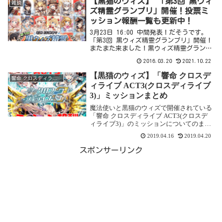
【黒猫のウィズ】 「第3回 黒ウィ
雑談
ので、書い...
ズ精霊グランプリ」開催！投票ミ
ッション報酬一覧も更新中！
3月23日 16:00 中間発表！だそうです。
「第3回 黒ウィズ精霊グランプリ」開催！
またまた来ました！黒ウィズ精霊グランプ
リ！もう3回やってるんですね～～、今回
2016.03.20
2021.10.22
は誰が1位になるのでしょうか。開催期間
2016年3月18日 20:00 ～ 2...
【黒猫のウィズ】「響命 クロスデ
響命 クロスディライブ ACT3(クロスディライブ3)
ィライブ ACT3(クロスディライブ
3)」ミッションまとめ
魔法使いと黒猫のウィズで開催されている
「響命 クロスディライブ ACT3(クロスデ
ィライブ3)」のミッションについてのまと
めです。※2019年4月19日に「超高難度ク
2019.04.16
2019.04.20
エスト 試練級 ORDEAL」が追加されて、
図鑑コンプリートミッションが追...
スポンサーリンク