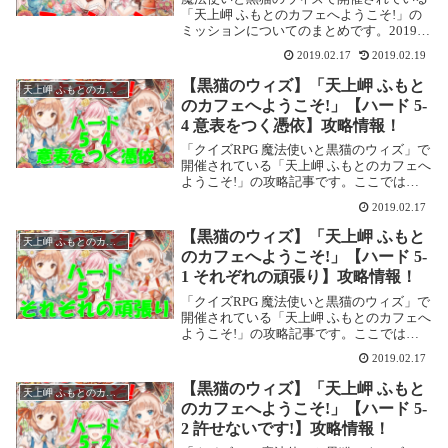
「天上岬 ふもとのカフェへようこそ!」の
ミッションについてのまとめです。2019年
2月18日に超高難度関連のミッションが追
2019.02.17
2019.02.19
加されました。「天上岬 ふもとのカフェへ
ようこそ!」ミッションボス精霊を最終進
【黒猫のウィズ】「天上岬 ふもと
天上岬 ふもとのカフェへようこそ!
化...
のカフェへようこそ!」【ハード 5-
4 意表をつく憑依】攻略情報！
「クイズRPG 魔法使いと黒猫のウィズ」で
開催されている「天上岬 ふもとのカフェへ
ようこそ!」の攻略記事です。ここでは
【ハード 5-4 意表をつく憑依】を攻略しま
2019.02.17
す。天上岬 ふもとのカフェへようこそ!
【ハード 5-4 意表をつく憑依】基本情...
【黒猫のウィズ】「天上岬 ふもと
天上岬 ふもとのカフェへようこそ!
のカフェへようこそ!」【ハード 5-
1 それぞれの頑張り】攻略情報！
「クイズRPG 魔法使いと黒猫のウィズ」で
開催されている「天上岬 ふもとのカフェへ
ようこそ!」の攻略記事です。ここでは
【ハード 5-1 それぞれの頑張り】を攻略し
2019.02.17
ます。天上岬 ふもとのカフェへようこそ!
【ハード 5-1 それぞれの頑張り】基...
【黒猫のウィズ】「天上岬 ふもと
天上岬 ふもとのカフェへようこそ!
のカフェへようこそ!」【ハード 5-
2 許せないです!】攻略情報！