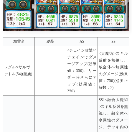
精霊名
結晶
AS
SS
<チェイン攻撃>4
<大魔術>スキル
チェインでダメ
反射を無視し、
ージアップ(効果
レグル&サルヴ
敵全体へ無属性
値：350)、リー
ァトル(54)(魔族)
のダメージ(効果
ダー時さらにア
値：750)(必要正
ップ(効果値：
解数：7)
250)
SS1<融合大魔術
>スキル反射を無
視し、敵全体へ
水属性のダメー
ジ、デッキ内の