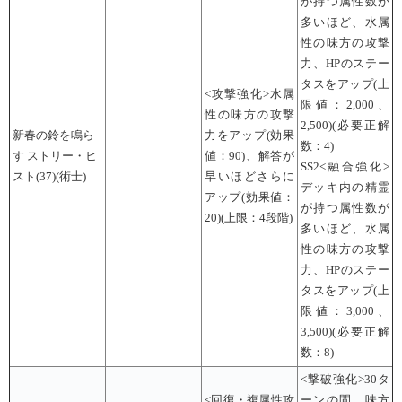
が持つ属性数が
多いほど、水属
性の味方の攻撃
力、HPのステー
タスをアップ(上
<攻撃強化>水属
限値：2,000、
性の味方の攻撃
2,500)(必要正解
新春の鈴を鳴ら
力をアップ(効果
数：4)
す ストリー・ヒ
値：90)、解答が
SS2<融合強化>
スト(37)(術士)
早いほどさらに
デッキ内の精霊
アップ(効果値：
が持つ属性数が
20)(上限：4段階)
多いほど、水属
性の味方の攻撃
力、HPのステー
タスをアップ(上
限値：3,000、
3,500)(必要正解
数：8)
<撃破強化>30タ
<回復・複属性攻
ーンの間、味方