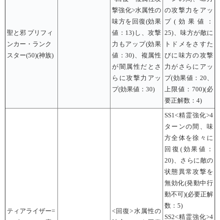
撃強化>水属性の
の攻撃力をアッ
味方を回復(効果
プ(効果値：
聖と邪 プリフィ
値：13)し、攻撃
25)、味方が敵に
ンカー・ランク
力もアップ(効果
トドメをさすた
スター(50)(神族)
値：30)、複属性
びに味方の攻撃
が闇属性だとさ
力がさらにアッ
らに攻撃力アッ
プ(効果値：20、
プ(効果値：30)
上限値：700)(必
要正解数：4)
SS1<精霊強化>4
ターンの間、味
方全体を徐々に
回復(効果値：
20)、さらに敵の
状態異常攻撃を
無効化(発動中行
動不可)(必要正解
数：5)
ティアライザー=
<回復>水属性の
SS2<精霊強化>4