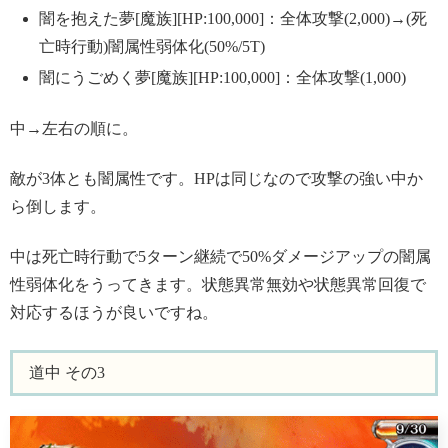
闇を抱えた夢[魔族][HP:100,000]：全体攻撃(2,000)→(死
亡時行動)闇属性弱体化(50%/5T)
闇にうごめく夢[魔族][HP:100,000]：全体攻撃(1,000)
中→左右の順に。
敵が3体とも闇属性です。HPは同じなので攻撃の強い中か
ら倒します。
中は死亡時行動で5ターン継続で50%ダメージアップの闇属
性弱体化をうってきます。状態異常無効や状態異常回復で
対応するほうが良いですね。
道中 その3