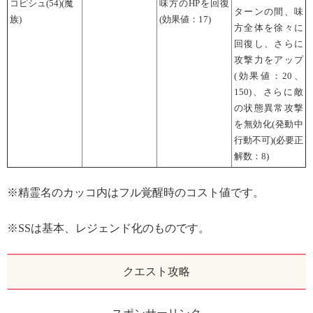
コピシュ(54)(魔
味方のHPを回復
ターンの間、味
族)
(効果値：17)
方全体を徐々に
回復し、さらに
攻撃力をアップ
(効果値：20、
150)、さらに敵
の状態異常攻撃
を無効化(発動中
行動不可)(必要正
解数：8)
※精霊名のカッコ内はフル覚醒時のコスト値です。
※SSは基本、レジェンド化のものです。
クエスト攻略