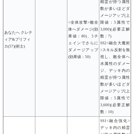
精霊が持つ属性
数が多いほどダ
メージアップ(上
<全体攻撃>敵全
限値：5属性で
体へダメージ(効
3,000)(必要正解
あなたへ クレテ
果値：80)、5チ
数：7)
ィア&プリフィ
ェインでさらに
SS2<融合大魔術
カ(57)(術士)
ダメージアップ
>スキル反射を無
(効果値：50)
視し、敵全体へ
水属性のダメー
ジ、デッキ内の
精霊が持つ属性
数が多いほどダ
メージアップ(上
限値：5属性で
3,600)(必要正解
数：10)
SS1<融合強化>
デッキ内の精霊