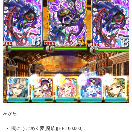
左から
闇にうごめく夢[魔族][HP:100,000]：