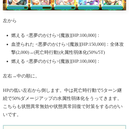
左から
燃える <悪夢のかけら>[魔族][HP:100,000]：
血塗られた <悪夢のかけら>[魔族][HP:150,000]：全体攻
撃(2,000)→(死亡時行動)火属性弱体化(50%/5T)
燃える <悪夢のかけら>[魔族][HP:100,000]：
左右→中の順に。
HPの低い左右から倒します。中は死亡時行動で5ターン継
続で50%ダメージアップの水属性弱体化をうってきます。
こちらも状態異常無効や状態異常回復で対策をするのがい
いです。