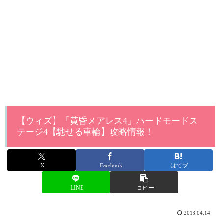
【ウィズ】「黄昏メアレス4」ハードモードス
テージ4【馳せる車輪】攻略情報！
X
Facebook
はてブ
LINE
コピー
2018.04.14