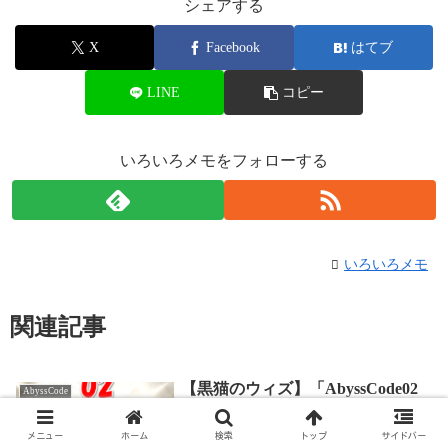
シェアする
X
Facebook
はてブ
LINE
コピー
いろいろメモをフォローする
いろいろメモ
関連記事
【黒猫のウィズ】「AbyssCode02
AbyssCode
盲目の調和」【絶級（旧永光級 ）
彼の世界の名は神】攻略デッキ画
メニュー
ホーム
検索
トップ
サイドバー