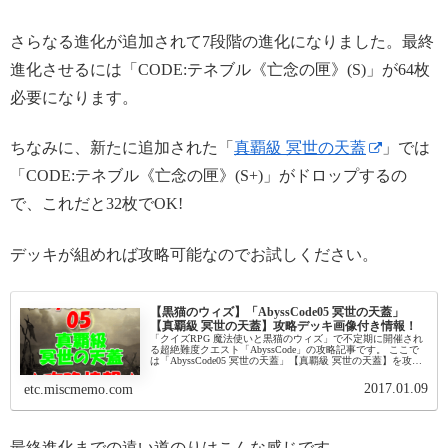
さらなる進化が追加されて7段階の進化になりました。最終
進化させるには「CODE:テネブル《亡念の匣》(S)」が64枚
必要になります。
ちなみに、新たに追加された「
真覇級 冥世の天蓋
」では
「CODE:テネブル《亡念の匣》(S+)」がドロップするの
で、これだと32枚でOK!
デッキが組めれば攻略可能なのでお試しください。
【黒猫のウィズ】「AbyssCode05 冥世の天蓋」
【真覇級 冥世の天蓋】攻略デッキ画像付き情報！
「クイズRPG 魔法使いと黒猫のウィズ」で不定期に開催され
る超絶難度クエスト「AbyssCode」の攻略記事です。 ここで
は「AbyssCode05 冥世の天蓋」【真覇級 冥世の天蓋】を攻略
します。※2016年夏から魔道士の家でいつでも解放...
2017.01.09
etc.miscmemo.com
最終進化までの遠い道のりはこんな感じです。