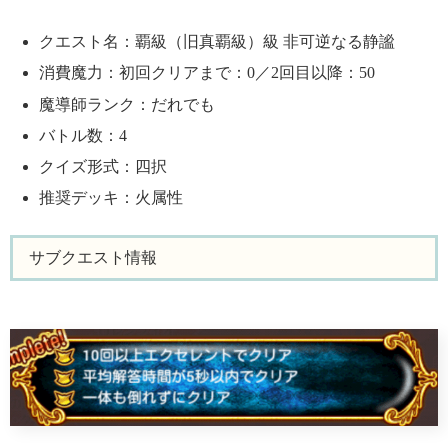
クエスト名：覇級（旧真覇級）級 非可逆なる静謐
消費魔力：初回クリアまで：0／2回目以降：50
魔導師ランク：だれでも
バトル数：4
クイズ形式：四択
推奨デッキ：火属性
サブクエスト情報