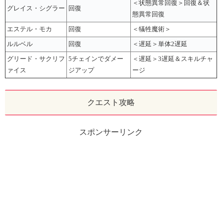
＜状態異常回復＞回復＆状
グレイス・シグラー
回復
態異常回復
エステル・モカ
回復
＜犠牲魔術＞
ルルベル
回復
＜遅延＞単体2遅延
グリード・サクリフ
5チェインでダメー
＜遅延＞3遅延＆スキルチャ
ァイス
ジアップ
ージ
クエスト攻略
スポンサーリンク