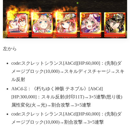
左から
code:スクレットシランス[AbCd][HP:60,000]：(先制)ダ
メージブロック(10,000)→スキルディスチャージ→スキ
ル反射
AbCd-Ξ：《朽ちゆく神骸 テネブル》[AbCd]
[HP:300,000]：スキル反射(封印11T)→3×5連撃(怒り後)
属性変化(火→光)→割合攻撃→3×5連撃
code:スクレットシランス[AbCd][HP:60,000]：(先制)ダ
メージブロック(10,000)→割合攻撃→3×5連撃