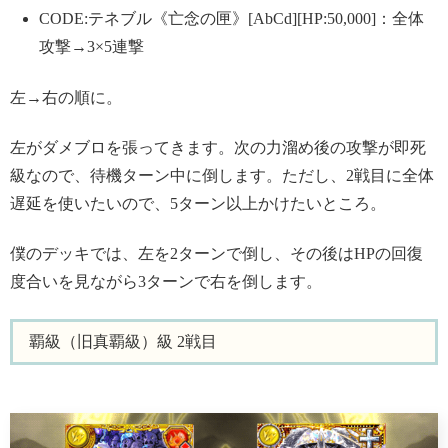
CODE:テネブル《亡念の匣》[AbCd][HP:50,000]：全体
攻撃→3×5連撃
左→右の順に。
左がダメブロを張ってきます。次の力溜め後の攻撃が即死
級なので、待機ターン中に倒します。ただし、2戦目に全体
遅延を使いたいので、5ターン以上かけたいところ。
僕のデッキでは、左を2ターンで倒し、その後はHPの回復
度合いを見ながら3ターンで右を倒します。
覇級（旧真覇級）級 2戦目