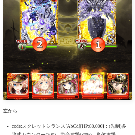
左から
code:スクレットシランス[AbCd][HP:80,000]：(先制)多
弾式カウンター(700)→割合攻撃(80%)→単体攻撃