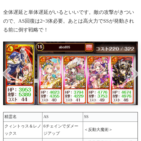
全体遅延と単体遅延がいるといいです。敵の攻撃がきつい
ので、AS回復は2~3体必要。あとは高火力でSSが発動され
る前に倒す戦略で！
精霊名
AS
SS
クィントゥス＆レノ
6チェインでダメー
＜反動大魔術＞
ックス
ジアップ