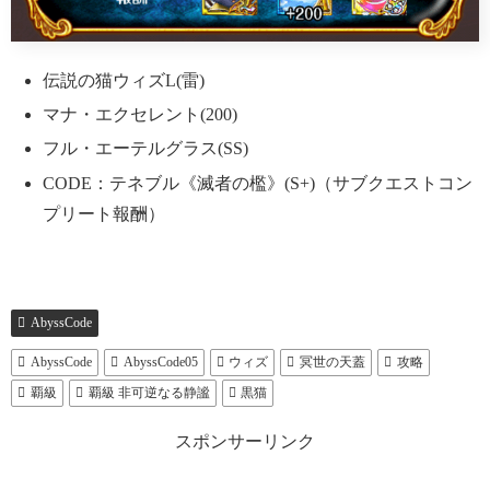
伝説の猫ウィズL(雷)
マナ・エクセレント(200)
フル・エーテルグラス(SS)
CODE：テネブル《滅者の檻》(S+)（サブクエストコン
プリート報酬）
AbyssCode
AbyssCode
AbyssCode05
ウィズ
冥世の天蓋
攻略
覇級
覇級 非可逆なる静謐
黒猫
スポンサーリンク