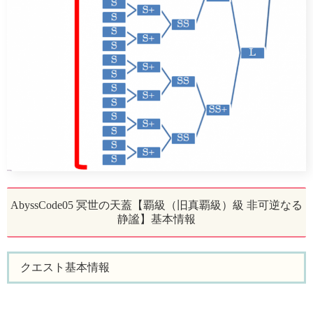
AbyssCode05 冥世の天蓋【覇級（旧真覇級）級 非可逆なる
静謐】基本情報
クエスト基本情報