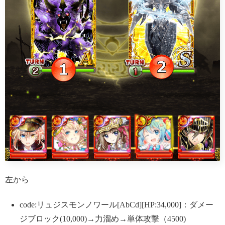
左から
code:リュジスモンノワール[AbCd][HP:34,000]：ダメー
ジブロック(10,000)→力溜め→単体攻撃（4500)