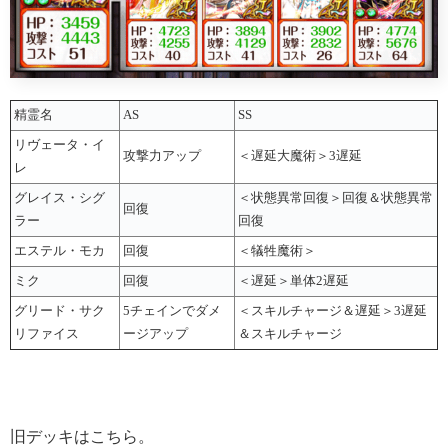
精霊名
AS
SS
リヴェータ・イ
攻撃力アップ
＜遅延大魔術＞3遅延
レ
グレイス・シグ
＜状態異常回復＞回復＆状態異常
回復
ラー
回復
エステル・モカ
回復
＜犠牲魔術＞
ミク
回復
＜遅延＞単体2遅延
グリード・サク
5チェインでダメ
＜スキルチャージ＆遅延＞3遅延
リファイス
ージアップ
＆スキルチャージ
旧デッキはこちら。