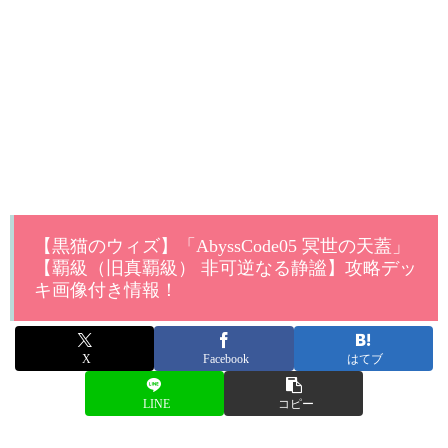
【黒猫のウィズ】「AbyssCode05 冥世の天蓋」
【覇級（旧真覇級） 非可逆なる静謐】攻略デッ
キ画像付き情報！
X
Facebook
はてブ
LINE
コピー