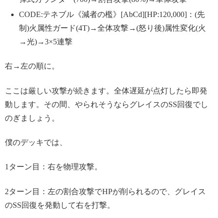
CODE:テネブル《減者の檻》[AbCd][HP:120,000]：(先
制)火属性ガード(4T)→全体攻撃→(怒り後)属性変化(火
→光)→3×5連撃
右→左の順に。
ここは厳しい攻撃が続きます。全体遅延が点灯したら即発
動します。その間、やられそうならグレイスのSS回復でし
のぎましょう。
僕のデッキでは、
1ターン目：右を物理攻撃。
2ターン目：左の割合攻撃でHPが削られるので、グレイス
のSS回復を発動して右を打撃。