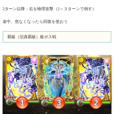
2ターン以降：右を物理攻撃（2～３ターンで倒す）
途中、危なくなったら回復を使おう
覇級（旧真覇級）級ボス戦