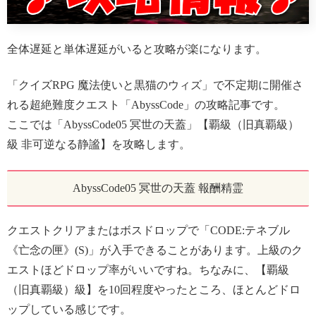
全体遅延と単体遅延がいると攻略が楽になります。
「クイズRPG 魔法使いと黒猫のウィズ」で不定期に開催さ
れる超絶難度クエスト「AbyssCode」の攻略記事です。
ここでは「AbyssCode05 冥世の天蓋」【覇級（旧真覇級）
級 非可逆なる静謐】を攻略します。
AbyssCode05 冥世の天蓋 報酬精霊
クエストクリアまたはボスドロップで「CODE:テネブル
《亡念の匣》(S)」が入手できることがあります。上級のク
エストほどドロップ率がいいですね。ちなみに、【覇級
（旧真覇級）級】を10回程度やったところ、ほとんどドロ
ップしている感じです。