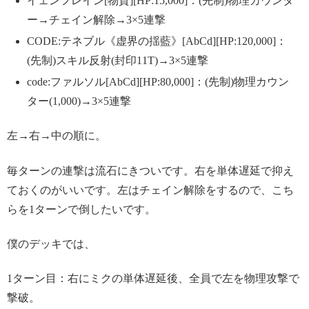
イェンフレイン[物質][HP:15,000]：(先制)物理カウンタ
ー→チェイン解除→3×5連撃
CODE:テネブル《虚界の揺藍》[AbCd][HP:120,000]：
(先制)スキル反射(封印11T)→3×5連撃
code:ファルソル[AbCd][HP:80,000]：(先制)物理カウン
ター(1,000)→3×5連撃
左→右→中の順に。
毎ターンの連撃は流石にきついです。右を単体遅延で抑え
ておくのがいいです。左はチェイン解除をするので、こち
らを1ターンで倒したいです。
僕のデッキでは、
1ターン目：右にミクの単体遅延後、全員で左を物理攻撃で
撃破。