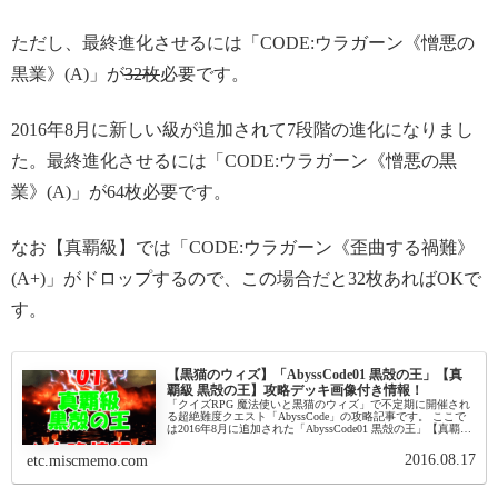
ただし、最終進化させるには「CODE:ウラガーン《憎悪の
黒業》(A)」が
32枚
必要です。
2016年8月に新しい級が追加されて7段階の進化になりまし
た。最終進化させるには「CODE:ウラガーン《憎悪の黒
業》(A)」が64枚必要です。
なお【真覇級】では「CODE:ウラガーン《歪曲する禍難》
(A+)」がドロップするので、この場合だと32枚あればOKで
す。
【黒猫のウィズ】「AbyssCode01 黒殻の王」【真
覇級 黒殻の王】攻略デッキ画像付き情報！
「クイズRPG 魔法使いと黒猫のウィズ」で不定期に開催され
る超絶難度クエスト「AbyssCode」の攻略記事です。 ここで
は2016年8月に追加された「AbyssCode01 黒殻の王」【真覇級
黒殻の王】を攻略します。AbyssCode0...
2016.08.17
etc.miscmemo.com