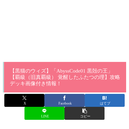
【黒猫のウィズ】「AbyssCode01 黒殻の王」
【覇級（旧真覇級） 覚醒したふたつの理】攻略
デッキ画像付き情報！
X
Facebook
はてブ
LINE
コピー