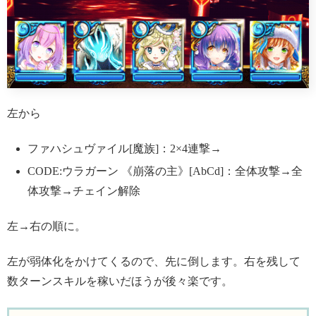
左から
ファハシュヴァイル[魔族]：2×4連撃→
CODE:ウラガーン 《崩落の主》[AbCd]：全体攻撃→全
体攻撃→チェイン解除
左→右の順に。
左が弱体化をかけてくるので、先に倒します。右を残して
数ターンスキルを稼いだほうが後々楽です。