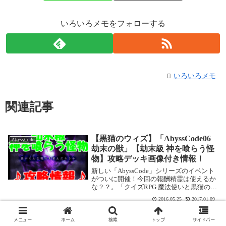
いろいろメモをフォローする
いろいろメモ
関連記事
【黒猫のウィズ】「AbyssCode06
AbyssCode
劫末の獣」【劫末級 神を喰らう怪
物】攻略デッキ画像付き情報！
新しい「AbyssCode」シリーズのイベント
がついに開催！今回の報酬精霊は使えるか
な？？。「クイズRPG 魔法使いと黒猫のウ
ィズ」で不定期に開催される超絶難度クエ
2016.05.25
2017.01.09
スト「AbyssCode」の攻略記事です。 ここ
では「AbyssCode06...
【黒猫のウィズ】「AbyssCode05
AbyssCode
メニュー
ホーム
検索
トップ
サイドバー
冥世の天蓋」【絶級（旧冥滅級）