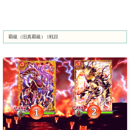
覇級（旧真覇級） 1戦目