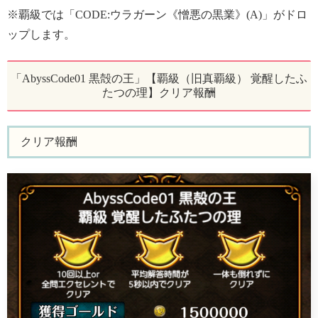
※覇級では「CODE:ウラガーン《憎悪の黒業》(A)」がドロ
ップします。
「AbyssCode01 黒殻の王」【覇級（旧真覇級） 覚醒したふ
たつの理】クリア報酬
クリア報酬