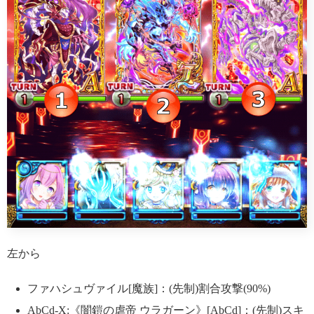
左から
ファハシュヴァイル[魔族]：(先制)割合攻撃(90%)
AbCd-X:《闇鎧の虐帝 ウラガーン》[AbCd]：(先制)スキ