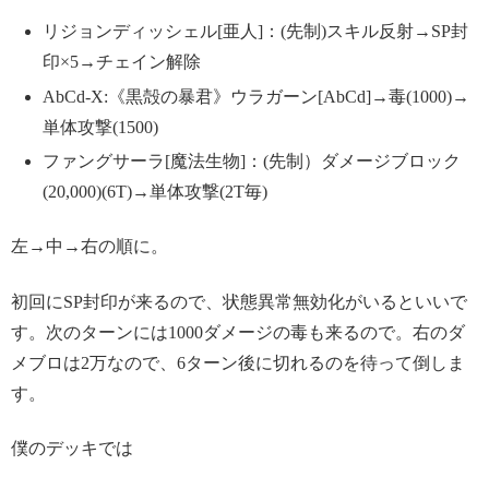
リジョンディッシェル[亜人]：(先制)スキル反射→SP封
印×5→チェイン解除
AbCd-X:《黒殻の暴君》ウラガーン[AbCd]→毒(1000)→
単体攻撃(1500)
ファングサーラ[魔法生物]：(先制）ダメージブロック
(20,000)(6T)→単体攻撃(2T毎)
左→中→右の順に。
初回にSP封印が来るので、状態異常無効化がいるといいで
す。次のターンには1000ダメージの毒も来るので。右のダ
メブロは2万なので、6ターン後に切れるのを待って倒しま
す。
僕のデッキでは