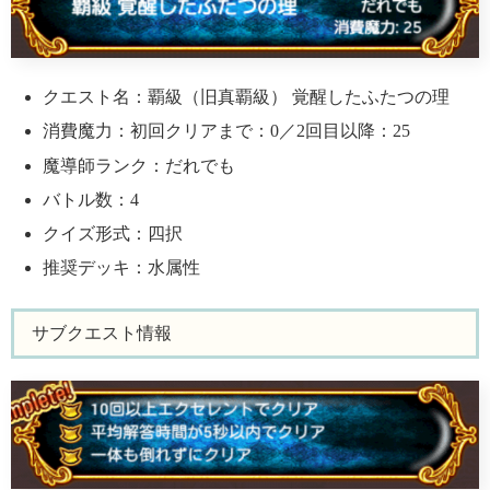
クエスト名：覇級（旧真覇級） 覚醒したふたつの理
消費魔力：初回クリアまで：0／2回目以降：25
魔導師ランク：だれでも
バトル数：4
クイズ形式：四択
推奨デッキ：水属性
サブクエスト情報