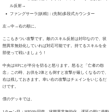
ル反射→
ファングサーラ[妖精]：(先制)多段式カウンター
左→中→右の順に。
ここもきつい攻撃です。敵のスキル反射は封印なので、状
態異常無効化していれば対応可能です。持てるスキルを全
部使って戦いましょう！
中央はHPにが半分を切ると怒ります。怒ると「亡者の怨
念」この時、お供を2体とも倒すと攻撃が厳しくなるので、
右は残しておきます。幸い右の攻撃はチェインをいじるだ
けです。
僕のデッキでは、
1ターン目：HP50%回復→状態異常無効化→遅延の順に発動