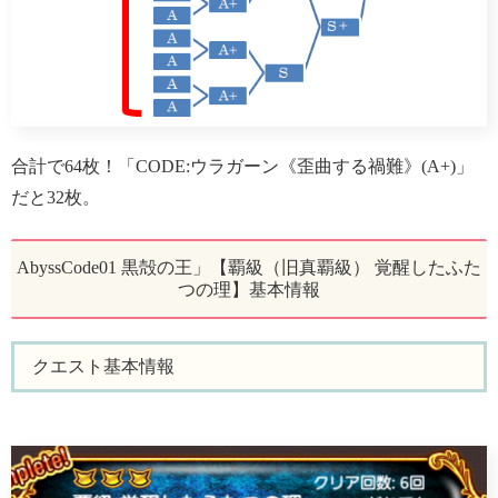
合計で64枚！「CODE:ウラガーン《歪曲する禍難》(A+)」
だと32枚。
AbyssCode01 黒殻の王」【覇級（旧真覇級） 覚醒したふた
つの理】基本情報
クエスト基本情報