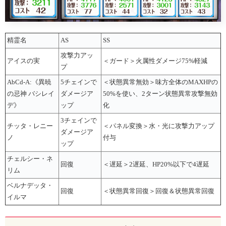
精霊名
AS
SS
攻撃力アッ
アイスの実
＜ガード＞火属性ダメージ75%軽減
プ
AbCd-A:《異暁
5チェインで
＜状態異常無効＞味方全体のMAXHPの
の忌神 バシレイ
ダメージア
50%を使い、2ターン状態異常攻撃無効
デ》
ップ
化
3チェインで
チッタ・レニー
＜パネル変換＞水・光に攻撃力アップ
ダメージア
ノ
付与
ップ
チェルシー・ネ
回復
＜遅延＞2遅延、HP20%以下で4遅延
リム
ベルナデッタ・
回復
＜状態異常回復＞回復＆状態異常回復
イルマ