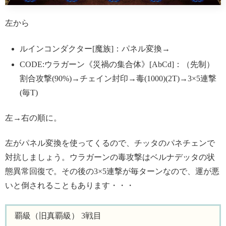
左から
ルインコンダクター[魔族]：パネル変換→
CODE:ウラガーン《災禍の集合体》[AbCd]：（先制）
割合攻撃(90%)→チェイン封印→毒(1000)(2T)→3×5連撃
(毎T)
左→右の順に。
左がパネル変換を使ってくるので、チッタのパネチェンで
対抗しましょう。ウラガーンの毒攻撃はベルナデッタの状
態異常回復で。その後の3×5連撃が毎ターンなので、運が悪
いと倒されることもあります・・・
覇級（旧真覇級） 3戦目