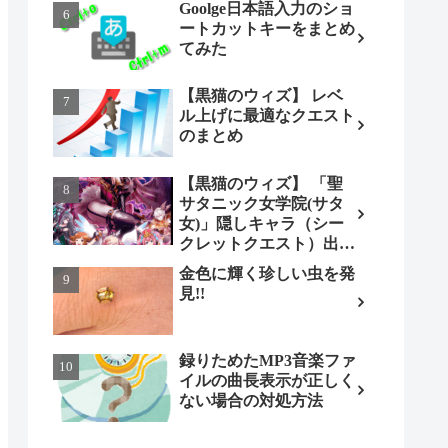
Goolge日本語入力のショ
ートカットキーをまとめ
てみた
【黒猫のウィズ】 レベ
ル上げに最適なクエスト
のまとめ
【黒猫のウィズ】 「聖
サタニック女学院(サタ
女)」隠しキャラ（シー
クレットクエスト）出現
条件とは（ノーマル編）
金色に輝く珍しい虫を発
見!!
録りためたMP3音楽ファ
イルの曲長表示が正しく
ない場合の対処方法