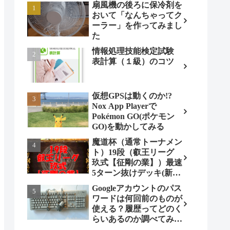
扇風機の後ろに保冷剤を
おいて「なんちゃってク
ーラー」を作ってみまし
た
情報処理技能検定試験
表計算（１級）のコツ
仮想GPSは動くのか!?
Nox App Playerで
Pokémon GO(ポケモン
GO)を動かしてみる
魔道杯（通常トーナメン
ト）19段（叡王リーグ
玖式【征剛の業】）最速
5ターン抜けデッキ(新パ
ターン)!
Googleアカウントのパス
ワードは何回前のものが
使える？履歴ってどのく
らいあるのか調べてみま
した。