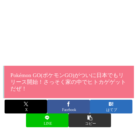
Pokémon GO(ポケモンGO)がついに日本でもリ
リース開始！さっそく家の中でヒトカゲゲット
だぜ！
X
Facebook
はてブ
LINE
コピー