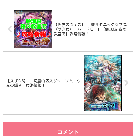
【黒猫のウィズ】 「聖サタニック女学院
（サタ女）」ハードモード【顕現級 夜の
教室で】攻略情報！
【スザク3】 「幻魔特区スザクⅢソムニウ
ムの輝き」攻略情報！
コメント