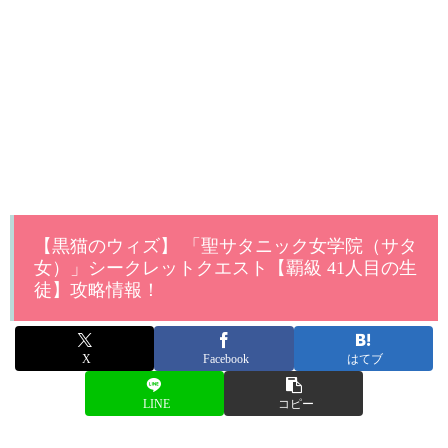
【黒猫のウィズ】 「聖サタニック女学院（サタ
女）」シークレットクエスト【覇級 41人目の生
徒】攻略情報！
X
Facebook
はてブ
LINE
コピー