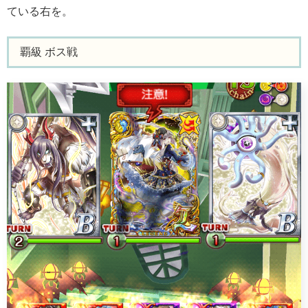
ている右を。
覇級 ボス戦