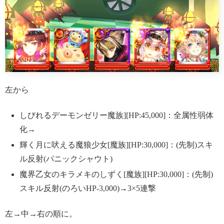
左から
しびれるデーモンゼリー魔族][HP:45,000]：全属性弱体
化→
輝く月に吠える魔狼少女[魔族][HP:30,000]：(先制)スキ
ル反射(パニックシャウト)
魔界乙女のキラメキのしずく[魔族][HP:30,000]：(先制)
スキル反射(のろいHP-3,000)→3×5連撃
左→中→右の順に。