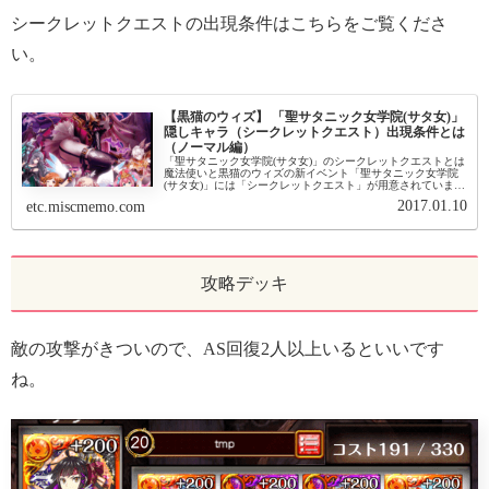
シークレットクエストの出現条件はこちらをご覧くださ
い。
【黒猫のウィズ】 「聖サタニック女学院(サタ女)」
隠しキャラ（シークレットクエスト）出現条件とは
（ノーマル編）
「聖サタニック女学院(サタ女)」のシークレットクエストとは
魔法使いと黒猫のウィズの新イベント「聖サタニック女学院
(サタ女)」には「シークレットクエスト」が用意されていま
す。ミッションに書いてあるのでとっても気になりますよ
2017.01.10
etc.miscmemo.com
ね。「聖サタニック女...
攻略デッキ
敵の攻撃がきついので、AS回復2人以上いるといいです
ね。