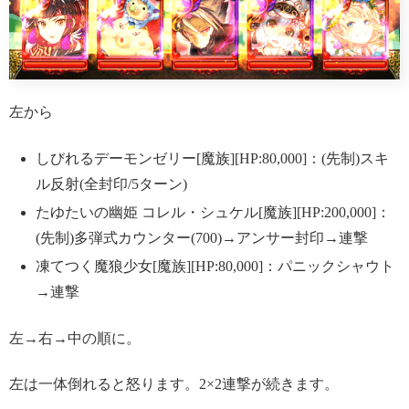
左から
しびれるデーモンゼリー[魔族][HP:80,000]：(先制)スキ
ル反射(全封印/5ターン)
たゆたいの幽姫 コレル・シュケル[魔族][HP:200,000]：
(先制)多弾式カウンター(700)→アンサー封印→連撃
凍てつく魔狼少女[魔族][HP:80,000]：パニックシャウト
→連撃
左→右→中の順に。
左は一体倒れると怒ります。2×2連撃が続きます。