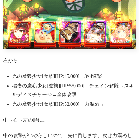
左から
光の魔狼少女[魔族][HP:45,000]：3×4連撃
稲妻の魔狼少女[魔族][HP:55,000]：チェイン解除→スキ
ルディスチャージ→全体攻撃
光の魔狼少女[魔族][HP:52,000]：力溜め→
中→右→左の順に。
中の攻撃がいやらしいので、先に倒します。次は力溜めし