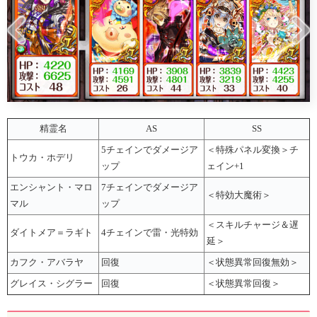
精霊名
AS
SS
5チェインでダメージア
＜特殊パネル変換＞チ
トウカ・ホデリ
ップ
ェイン+1
エンシャント・マロ
7チェインでダメージア
＜特効大魔術＞
マル
ップ
＜スキルチャージ＆遅
ダイトメア＝ラギト
4チェインで雷・光特効
延＞
カフク・アバラヤ
回復
＜状態異常回復無効＞
グレイス・シグラー
回復
＜状態異常回復＞