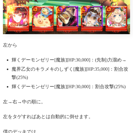
左から
輝くデーモンゼリー[魔族][HP:30,000]：(先制)力溜め→
魔界乙女のキラメキのしずく[魔族][HP:35,000]：割合攻
撃(25%)
輝くデーモンゼリー[魔族][HP:30,000]：割合攻撃(25%)
左→右→中の順に。
左をタゲすればあとは自動的に倒せます。
僕のデッキでは、