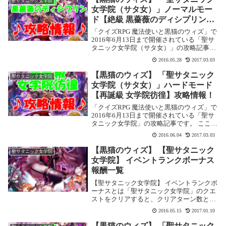
聖サタニック女学院
女学院（サタ女）」ノーマルモー
ド【絶級 黒薔薇のディシプリン】
攻略情報！
「クイズRPG 魔法使いと黒猫のウィズ」で
2016年6月13日まで開催されている「聖サ
タニック女学院（サタ女）」の攻略記事で
す。 ここではノーマルモードの【封魔級
2016.05.28
2017.03.03
魔界のエンジェル】を攻略します。聖サタ
ニック女学院（サタ女） ノーマルモード...
【黒猫のウィズ】 「聖サタニック
聖サタニック女学院
女学院（サタ女）」ハードモード
【再誕級 女学院彷徨】攻略情報！
「クイズRPG 魔法使いと黒猫のウィズ」で
2016年6月13日まで開催されている「聖サ
タニック女学院」の攻略記事です。 ここで
はノーマルモードの【再誕級 女学院彷徨】
2016.06.04
2017.03.03
を攻略します。聖サタニック女学院（サタ
女） ハードモード【再誕級 女学院彷...
【黒猫のウィズ】 【聖サタニック
聖サタニック女学院
女学院】 イベントランクボーナス
報酬一覧
【聖サタニック女学院】 イベントランクボ
ーナスとは「聖サタニック女学院」のクエ
ストをクリアすると、クリアターン数と平
均解答時間によってイベントPtがもらえま
2016.05.15
2017.01.10
す。そのPtによってランクが上がっていき
ます。イベントランクボーナス報酬一覧イ
【黒猫のウィズ】 「聖サタニック