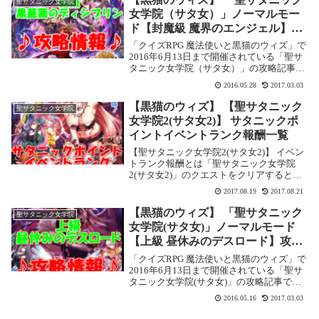
聖サタニック女学院
ベント...
女学院（サタ女）」ノーマルモー
ド【封魔級 魔界のエンジェル】攻
略情報！
「クイズRPG 魔法使いと黒猫のウィズ」で
2016年6月13日まで開催されている「聖サ
タニック女学院（サタ女）」の攻略記事で
す。 ここではノーマルモードの【封魔級
2016.05.28
2017.03.03
魔界のエンジェル】を攻略します。聖サタ
ニック女学院（サタ女）ノーマルモード
【黒猫のウィズ】 【聖サタニック
聖サタニック女学院
【...
女学院2(サタ女2)】 サタニックポ
イントイベントランク報酬一覧
【聖サタニック女学院2(サタ女2)】 イベン
トランク報酬とは「聖サタニック女学院
2(サタ女2)」のクエストをクリアすると、
クリアターン数と平均解答時間によってサ
2017.08.19
2017.08.21
タニックポイントがもらえます。そのポイ
ント数によってイベントランクが上がって
【黒猫のウィズ】 「聖サタニック
聖サタニック女学院
いき...
女学院(サタ女)」ノーマルモード
【上級 昼休みのデスロード】攻略
情報！
「クイズRPG 魔法使いと黒猫のウィズ」で
2016年6月13日まで開催されている「聖サ
タニック女学院(サタ女)」の攻略記事で
す。 ここではノーマルモードの【上級 昼
2016.05.16
2017.03.03
休みのデスロード】を攻略します。聖サタ
ニック女学院(サタ女) ノーマルモード...