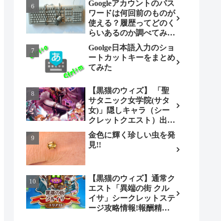
Googleアカウントのパス
ワードは何回前のものが
使える？履歴ってどのく
らいあるのか調べてみま
した。
Goolge日本語入力のショ
ートカットキーをまとめ
てみた
【黒猫のウィズ】 「聖
サタニック女学院(サタ
女)」隠しキャラ（シー
クレットクエスト）出現
条件とは（ノーマル編）
金色に輝く珍しい虫を発
見!!
【黒猫のウィズ】通常ク
エスト「異端の街 クル
イサ」シークレットステ
ージ攻略情報!報酬精霊
情報もあります!