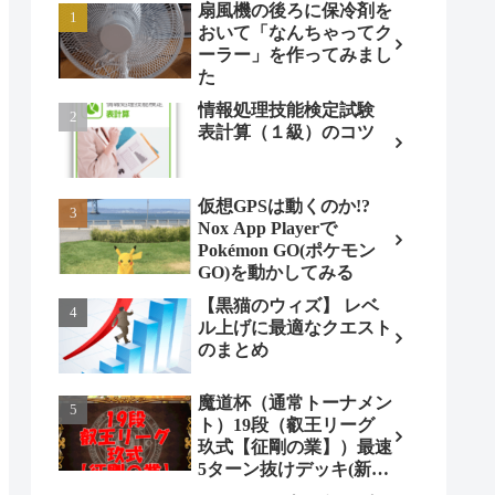
扇風機の後ろに保冷剤を
おいて「なんちゃってク
ーラー」を作ってみまし
た
情報処理技能検定試験
表計算（１級）のコツ
仮想GPSは動くのか!?
Nox App Playerで
Pokémon GO(ポケモン
GO)を動かしてみる
【黒猫のウィズ】 レベ
ル上げに最適なクエスト
のまとめ
魔道杯（通常トーナメン
ト）19段（叡王リーグ
玖式【征剛の業】）最速
5ターン抜けデッキ(新パ
ターン)!