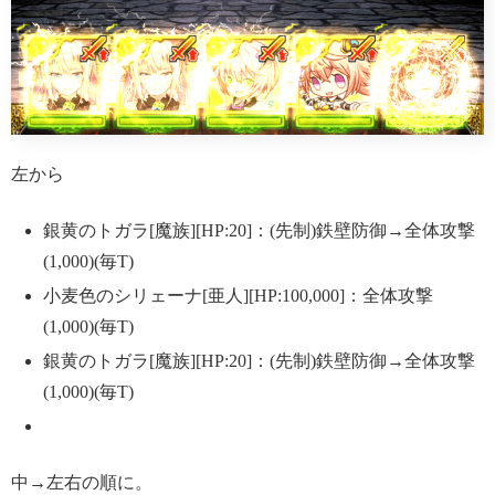
左から
銀黄のトガラ[魔族][HP:20]：(先制)鉄壁防御→全体攻撃
(1,000)(毎T)
小麦色のシリェーナ[亜人][HP:100,000]：全体攻撃
(1,000)(毎T)
銀黄のトガラ[魔族][HP:20]：(先制)鉄壁防御→全体攻撃
(1,000)(毎T)
中→左右の順に。