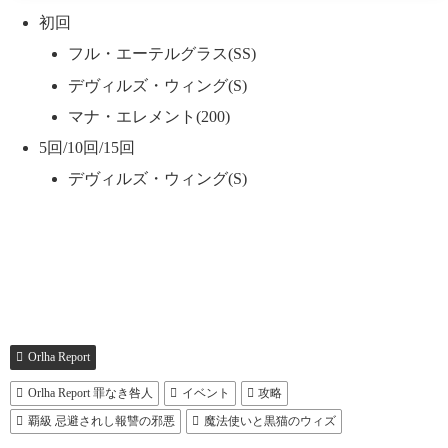
初回
フル・エーテルグラス(SS)
デヴィルズ・ウィング(S)
マナ・エレメント(200)
5回/10回/15回
デヴィルズ・ウィング(S)
Orlha Report
Orlha Report 罪なき咎人
イベント
攻略
覇級 忌避されし報讐の邪悪
魔法使いと黒猫のウィズ