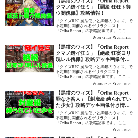
【黒猫のウィズ】「Orlha Report
Orlha Report
クマノ縫イ狂ミ」【覇級 狂狂ト舞
ウ闇傀儡】攻略情報！
「クイズRPG 魔法使いと黒猫のウィズ」で
不定期に開催されるゲリラクエスト
「Orlha Report」の攻略記事です。 ここで
は「Orlha Report クマノ縫イ狂ミ」【覇級
2017.11.28
2017.11.30
狂狂ト舞ウ闇傀儡】を攻略します。Orlha
Report ク...
【黒猫のウィズ】「Orlha Report
Orlha Report
クマノ縫イ狂ミ」【絶級 狂宴ヨリ
現レル傀儡】攻略デッキ画像付き
情報！
「クイズRPG 魔法使いと黒猫のウィズ」で
不定期に開催されるゲリラクエスト
「Orlha Report」の攻略記事です。 ここで
は「Orlha Report クマノ縫イ狂ミ」【絶級
2016.02.27
2016.02.28
狂宴ヨリ現レル傀儡】を攻略します。
Orlha Report ...
【黒猫のウィズ】「Orlha Report
Orlha Report
罪なき咎人」【封魔級 縛られてい
た少女】攻略デッキ画像付き情
報！
「クイズRPG 魔法使いと黒猫のウィズ」で
不定期に開催されるゲリラクエスト
「Orlha Report」の攻略記事です。 ここで
は「Orlha Report 罪なき咎人」【封魔級 縛
2016.02.28
られていた少女】を攻略します。Orlha
Report 罪な...