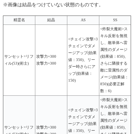
※画像は結晶をつけていない状態のものです。
精霊名
結晶
AS
SS
<炸裂大魔術>ス
キル反射を無視
<チェイン攻撃>3
し、敵単体へ雷
チェインでダメ
属性のダメージ
ージアップ(効果
サンセット=リフ
攻撃力+300
(効果値：850)、
値：350)、リー
ィル(53)(術士)
攻撃力+300
さらに隣接する
ダー時さらにア
敵に雷属性のダ
ップ(効果値：
メージ(効果値：
150)
850)(必要正解
数：6)
<炸裂大魔術>ス
キル反射を無視
<チェイン攻撃>3
し、敵単体へ雷
チェインでダメ
属性のダメージ
ージアップ(効果
サンセット=リフ
攻撃力+300
(効果値：850)、
値：350)、リー