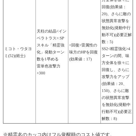
方全体を徐々に
回復(効果値：
20)、さらに敵の
状態異常攻撃を
無効化(発動中行
天柱の結晶<イン
動不可)(必要正解
ベラトラス>:SP
数：5)
スキル「精霊強
<回復>雷属性の
ミコト・ウタヨ
SS2<精霊強化>4
化」発動ターン
味方のHPを回復
ミ(52)(術士)
ターンの間、味
数を1早める
(効果値：17)
方全体を徐々に
雷単色攻撃力
回復し、さらに
+300
攻撃力をアップ
(効果値：20、
150)、さらに敵
の状態異常攻撃
を無効化(発動中
行動不可)(必要正
解数：8)
※精霊名のカッコ内はフル覚醒時のコスト値です。