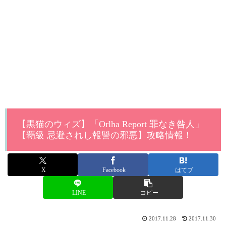
【黒猫のウィズ】「Orlha Report 罪なき咎人」
【覇級 忌避されし報讐の邪悪】攻略情報！
X
Facebook
はてブ
LINE
コピー
2017.11.28
2017.11.30