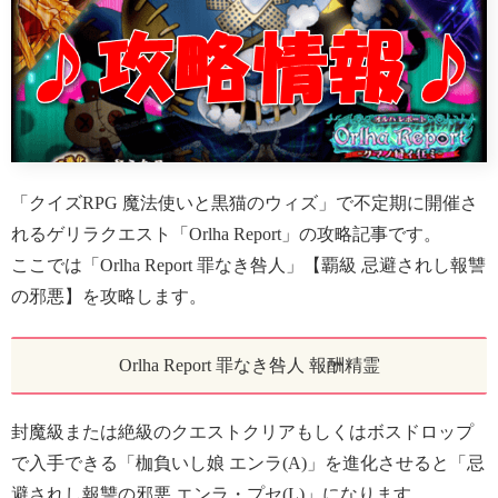
「クイズRPG 魔法使いと黒猫のウィズ」で不定期に開催さ
れるゲリラクエスト「Orlha Report」の攻略記事です。
ここでは「Orlha Report 罪なき咎人」【覇級 忌避されし報讐
の邪悪】を攻略します。
Orlha Report 罪なき咎人 報酬精霊
封魔級または絶級のクエストクリアもしくはボスドロップ
で入手できる「枷負いし娘 エンラ(A)」を進化させると「忌
避されし報讐の邪悪 エンラ・プセ(L)」になります。