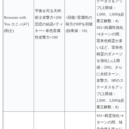
テータスをアッ
プ(上限値：
平衡を司る天秤:
1,000、1,000)(必
Resonate with
術士攻撃力+200
<回復>雷属性の
要正解数：4)
You エニィ(47)
悲恋の結晶<ティ
味方のHPを回復
SS2<純属性強化
(戦士)
キー>:単色雷属
(効果値：16)
>4ターンの間、
性攻撃力+100
雷単色精霊が多
いほど、雷単色
精霊のダメージ
を強化し(上限
値：200)、さら
に永続ターン、
攻撃力、HPのス
テータスをアッ
プ(上限値：
2,000、2,000)(必
要正解数：8)
SS1<精霊強化>4
ターンの間、味