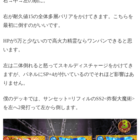
右→中→左の順に。
右が耐久値15の全体多層バリアをかけてきます。こちらを
最初に倒すのがいいです。
HPが5万と少ないので高火力精霊ならワンパンできると思
います。
左は二体倒れると怒ってスキルディスチャージをかけてき
ますが、パネルにSP+4が付いているのでそれほど影響はあ
りません。
僕のデッキでは、サンセット=リフィルのSS2<炸裂大魔術>
を左へ2発打って左から倒します。