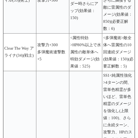
ィル(53)(術士)
攻撃力+300
さらに隣接する
ダー時さらにア
敵に雷属性のダ
ップ(効果値：
メージ(効果値：
150)
850)(必要正解
数：6)
<属性特効
<多弾魔術>敵全
攻撃力+300
>HP80%以上で水
体へ雷属性の10
Clear The Way ア
多弾魔術連撃数
属性の敵単体へ
回連続ダメージ
ライナ(34)(戦士)
+5
特効ダメージ(効
(効果値：150)(必
果値：525)
要正解数：5)
SS1<純属性強化
>4ターンの間、
雷単色精霊が多
いほど、雷単色
精霊のダメージ
を強化し(上限
値：100)、さら
に永続ターン、
攻撃力、HPのス