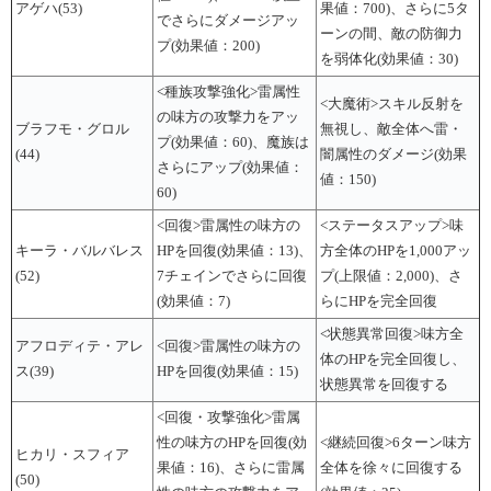
アゲハ(53)
果値：700)、さらに5タ
でさらにダメージアッ
ーンの間、敵の防御力
プ(効果値：200)
を弱体化(効果値：30)
<種族攻撃強化>雷属性
<大魔術>スキル反射を
の味方の攻撃力をアッ
ブラフモ・グロル
無視し、敵全体へ雷・
プ(効果値：60)、魔族は
(44)
闇属性のダメージ(効果
さらにアップ(効果値：
値：150)
60)
<回復>雷属性の味方の
<ステータスアップ>味
キーラ・バルバレス
HPを回復(効果値：13)、
方全体のHPを1,000アッ
(52)
7チェインでさらに回復
プ(上限値：2,000)、さ
(効果値：7)
らにHPを完全回復
<状態異常回復>味方全
アフロディテ・アレ
<回復>雷属性の味方の
体のHPを完全回復し、
ス(39)
HPを回復(効果値：15)
状態異常を回復する
<回復・攻撃強化>雷属
性の味方のHPを回復(効
<継続回復>6ターン味方
ヒカリ・スフィア
果値：16)、さらに雷属
全体を徐々に回復する
(50)