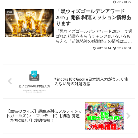
2017.01.27
んで精霊を表示させることが出来ます。
「スキルフィルター」機能とはカードの
「黒ウィズゴールデンアワード
雑談
表...
2017」開催!関連ミッション情報あ
ります
「黒ウィズゴールデンアワード2017」で選
ばれた精霊をもらうチャンス!!いろいろも
らえる「超絶怒涛の感謝祭」の情報はこち
ら魔法使いと黒猫のウィズで「黒ウィズゴ
2017.06.14
2017.08.31
ールデンアワード2017」が始まりました。
投票券を集めて全6部門の賞に投票しよ
う!...
Windows10でGoogle日本語入力がうまく使
えない時の対処方法
【黒猫のウィズ】超魔道列伝アルティメッ
トガールズ(ノーマルモード)【初級 魔道
士たちの戦い】攻略情報！