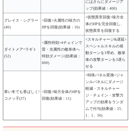
にはさらにダメージア
ップ(効果値：400)
<状態異常回復>味方全
グレイス・シグラー
<回復>火属性の味方の
体のHPを完全回復し、
(40)
HPを回復(効果値：16)
状態異常を回復する
<スキルチャージ&遅延>
<属性特効>4チェインで
スペシャルスキルの発
ダイトメア=ラギト
雷・光属性の敵単体へ
動ターンを3早め、敵単
(52)
特効ダメージ(効果値：
体の攻撃ターンを3遅ら
600)
せる
<特殊パネル変換>ジャ
ンルパネルにダメージ
軽減・スキルチャー
寒い冬でも香ばしく!
<回復>味方全体のHPを
ジ・チェイン・攻撃力
コメッ子(37)
回復(効果値：11)
アップの効果をランダ
ムで付与(効果値：25、
1、1、50)