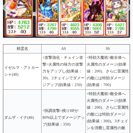
精霊名
AS
SS
<攻撃強化・チェイン攻
<特効大魔術>敵全体へ
撃>火属性の味方の攻撃
火属性のダメージ(効果
イゼルマ・アトカー
力をアップし(効果値：
値：200)、さらに雷属性
シャ(40)
30)、2チェインでダメー
の敵には特効ダメージ
ジアップ(効果値：250)
(効果値：700)
<特効大魔術>敵全体へ
火属性のダメージ(効果
値：200)、さらに雷属性
<快調攻撃>残りHPが
の敵には特効ダメージ
ダムザ・イナ(46)
80%以上でダメージアッ
(効果値：300)。3チェイ
プ(効果値：350)
ンを消費し雷属性の敵