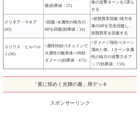
体の攻撃ターンを2遅ら
復(効果値：25)
せる
<状態異常回復>味方全
クリネア・マキア
<回復>水属性の味方の
体のHPを完全回復し、
(45)
HPを回復(効果値：16)
状態異常を回復する
<ダメージ強化>1ターン
<属性特効>3チェインで
ユリウス・ヒルベル
溜めた後、1ターン水属
火属性の敵単体へ特効
ト(38)
性の味方の攻撃力をア
ダメージ(効果値：475)
ップ(効果値：150)
「黄に煌めく光輝の書」用デッキ
スポンサーリンク