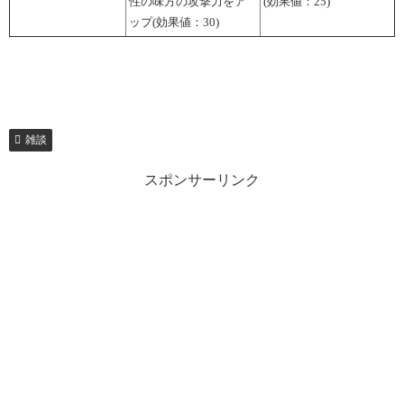
性の味方の攻撃力をア
(効果値：25)
ップ(効果値：30)
雑談
スポンサーリンク