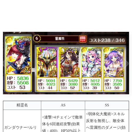
精霊名
AS
SS
<弱体化大魔術>スキル
<連撃>4チェインで敵単
反射を無視し、敵全体
体を6回連続攻撃(効果
ガンダウナー=ルリ
へ雷属性のダメージ(効
値：400)、HP50%以上