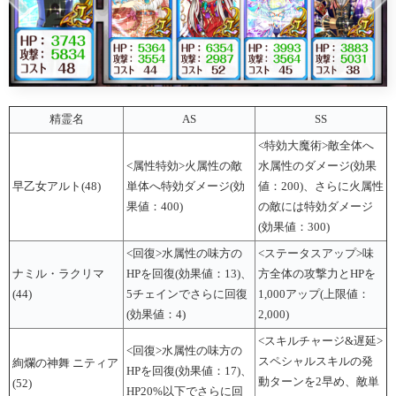
精霊名
AS
SS
<特効大魔術>敵全体へ
<属性特効>火属性の敵
水属性のダメージ(効果
早乙女アルト(48)
単体へ特効ダメージ(効
値：200)、さらに火属性
果値：400)
の敵には特効ダメージ
(効果値：300)
<回復>水属性の味方の
<ステータスアップ>味
ナミル・ラクリマ
HPを回復(効果値：13)、
方全体の攻撃力とHPを
(44)
5チェインでさらに回復
1,000アップ(上限値：
(効果値：4)
2,000)
<スキルチャージ&遅延>
<回復>水属性の味方の
スペシャルスキルの発
絢爛の神舞 ニティア
HPを回復(効果値：17)、
動ターンを2早め、敵単
(52)
HP20%以下でさらに回