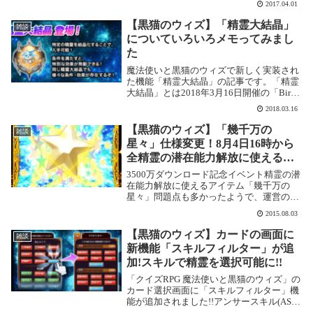
2017.04.01
スキルに「左隣の精霊のアンサースキルを
発動する」が付いています。使い方によ
【黒猫のウィズ】「精霊大結晶」
雑談
っ...
についていろいろメモってみまし
た
魔法使いと黒猫のウィズで新しく実装され
た機能「精霊大結晶」の記事です。「精霊
大結晶」とは2018年3月16日開催の「Birth
Of New Order」から新しく「精霊大結晶」
2018.03.16
が登場です。「精霊大結晶」の作り方イベ
ントクエスト「ラナ3姉妹...
【黒猫のウィズ】「幾千万の
雑談
星々」仕様変更！8月4日16時から
全精霊の潜在能力解放に使えるよ
うになります！ありがとう！！
3500万ダウンロード記念イベント精霊の潜
在能力解放に使えるアイテム「幾千万の
星々」問題点も多かったようで、運営の皆
様、いつもお疲れ様です。潜在能力解放ア
2015.08.03
イテム「幾千万の星々」とは3500万ダウン
ロード記念イベントでもらえる限定精霊
【黒猫のウィズ】カードの画面に
雑談
「サーシ...
新機能「スキルフィルター」が追
加!スキルで精霊を選択可能に!!
「クイズRPG 魔法使いと黒猫のウィズ」の
カード選択画面に「スキルフィルター」機
能が追加されました!!アンサースキル(AS)
とスペシャルスキル(SS)それぞれで絞り込