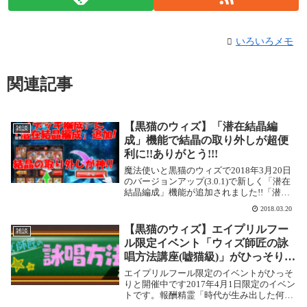
いろいろメモ
関連記事
【黒猫のウィズ】「潜在結晶編
雑談
成」機能で結晶の取り外しが超便
利に!!ありがとう!!!
魔法使いと黒猫のウィズで2018年3月20日
のバージョンアップ(3.0.1)で新しく「潜在
結晶編成」機能が追加されました!!「潜在
結晶編成」とは22018年3月20日のバージ
2018.03.20
ョンアップ(3.0.1)で潜在結晶の取り外しが
とても簡単便利になり...
【黒猫のウィズ】エイプリルフー
雑談
ル限定イベント「ウィズ師匠の詠
唱方法講座(嘘猫級)」がひっそりと
開催中!!嘘猫のウィズがもらえま
エイプリルフール限定のイベントがひっそ
す!
りと開催中です2017年4月1日限定のイベン
トです。報酬精霊「時代が生み出した何か
嘘猫のウィズ(L)」がもらえます。アンサー