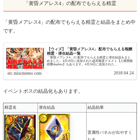
「黄昏メアレス4」の配布でもらえる精霊
「黄昏メアレス4」の配布でもらえる精霊と結晶をまとめ中
です。
【ウィズ】「黄昏メアレス4」 配布でもらえる報酬
精霊・潜在結晶一覧
「黄昏メアレス4」の 配布でもらえる精霊と潜在結晶をまと
めました。4月19日に追加された超高難度クエスト【人擬態級
残響dearless】もあります。4月24日に追加された
「MARELESS 無現の蝶」は別ページにしました。残響
dearle...
2018.04.24
etc.miscmemo.com
イベントボスの結晶化もあります。
精霊名
潜在結晶
結晶効果
雷属性パネルが出やすく
なる