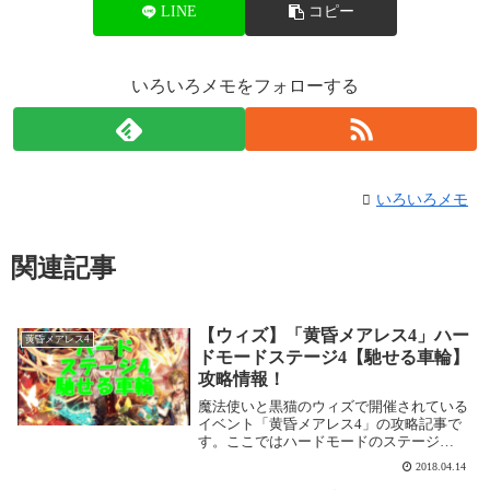
LINE
コピー
いろいろメモをフォローする
いろいろメモ
関連記事
【ウィズ】「黄昏メアレス4」ハー
黄昏メアレス4
ドモードステージ4【馳せる車輪】
攻略情報！
魔法使いと黒猫のウィズで開催されている
イベント「黄昏メアレス4」の攻略記事で
す。ここではハードモードのステージ
4【馳せる車輪】を攻略します。黄昏メア
2018.04.14
レス4【ハード】ステージ4【馳せる車輪】