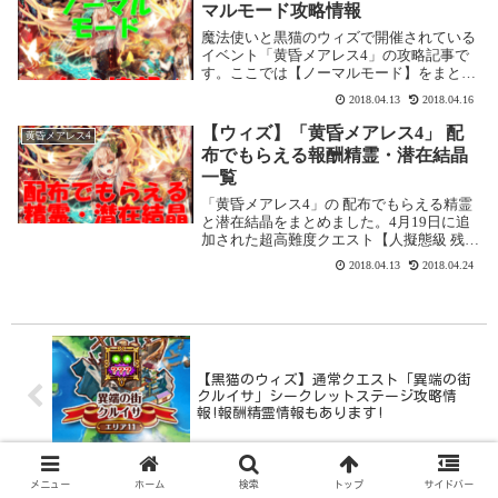
ポイントが用...
マルモード攻略情報
魔法使いと黒猫のウィズで開催されている
イベント「黄昏メアレス4」の攻略記事で
す。ここでは【ノーマルモード】をまとめ
て攻略します。ノーマルモードはサブクエ
2018.04.13
2018.04.16
ストに「○属性のデッキでクリア」がある
ので、指定された属性のデッキで行きま
【ウィズ】「黄昏メアレス4」 配
黄昏メアレス4
す。攻撃と回復...
布でもらえる報酬精霊・潜在結晶
一覧
「黄昏メアレス4」の 配布でもらえる精霊
と潜在結晶をまとめました。4月19日に追
加された超高難度クエスト【人擬態級 残響
dearless】もあります。4月24日に追加され
2018.04.13
2018.04.24
た「MARELESS 無現の蝶」は別ページに
しました。残響dearle...
【黒猫のウィズ】通常クエスト「異端の街
クルイサ」シークレットステージ攻略情
報!報酬精霊情報もあります!
メニュー
ホーム
検索
トップ
サイドバー