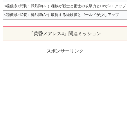
<秘儀糸>武装：武烈陣(A+)
種族が戦士と術士の攻撃力とHPが200アップ
<秘儀糸>武装：魔烈陣(A+)
取得する経験値とゴールドが少しアップ
「黄昏メアレス4」関連ミッション
スポンサーリンク