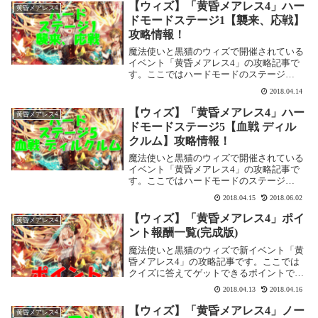
基本情報4-1 ハード:鋼輪疾走イベント基本
【ウィズ】「黄昏メアレス4」ハー
黄昏メアレス4
情報 イ...
ドモードステージ1【襲来、応戦】
攻略情報！
魔法使いと黒猫のウィズで開催されている
イベント「黄昏メアレス4」の攻略記事で
す。ここではハードモードのステージ
1【襲来、応戦】を攻略します。黄昏メア
2018.04.14
レス4【ハード】ステージ1【襲来、応戦】
基本情報1-1 ハード:<園人>襲来イベント基
【ウィズ】「黄昏メアレス4」ハー
黄昏メアレス4
本情報...
ドモードステージ5【血戦 ディル
クルム】攻略情報！
魔法使いと黒猫のウィズで開催されている
イベント「黄昏メアレス4」の攻略記事で
す。ここではハードモードのステージ
5【血戦 ディルクルム】を攻略します。ス
2018.04.15
2018.06.02
テージ5は敵が5体出てきます。また5-1、
5-2、5-3は雷属性デッキですが、5-4のみ
【ウィズ】「黄昏メアレス4」ポイ
黄昏メアレス4
火...
ント報酬一覧(完成版)
魔法使いと黒猫のウィズで新イベント「黄
昏メアレス4」の攻略記事です。ここでは
クイズに答えてゲットできるポイントでも
らえる報酬をまとめました。クイズでもら
2018.04.13
2018.04.16
えるポイントとはクイズに解答するとポイ
ントが加算されます。また以下のボーナス
【ウィズ】「黄昏メアレス4」ノー
黄昏メアレス4