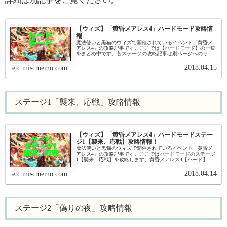
【ウィズ】「黄昏メアレス4」ハードモード攻略情
報
魔法使いと黒猫のウィズで開催されているイベント「黄昏メ
アレス4」の攻略記事です。ここでは【ハードモード】の一覧
をまとめ中です。各ステージの攻略記事は別ページへのリン
クからご覧ください。ステージ1 襲来、応戦（推奨デッキ：
水属性）ステージ1「...
2018.04.15
etc.miscmemo.com
ステージ1「襲来、応戦」攻略情報
【ウィズ】「黄昏メアレス4」ハードモードステー
ジ1【襲来、応戦】攻略情報！
魔法使いと黒猫のウィズで開催されているイベント「黄昏メ
アレス4」の攻略記事です。ここではハードモードのステージ
1【襲来、応戦】を攻略します。黄昏メアレス4【ハード】ス
テージ1【襲来、応戦】基本情報1-1 ハード:<園人>襲来イベン
ト基本情報...
2018.04.14
etc.miscmemo.com
ステージ2「偽りの夜」攻略情報