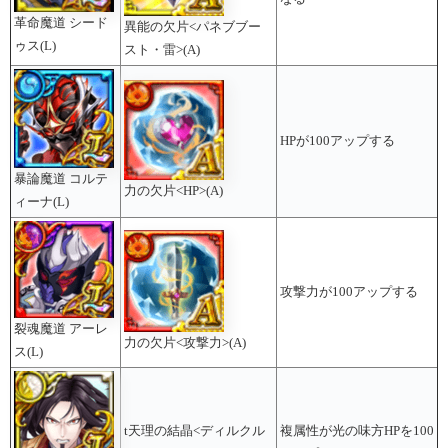
革命魔道 シード
異能の欠片<パネブブー
ゥス(L)
スト・雷>(A)
HPが100アップする
暴論魔道 コルテ
力の欠片<HP>(A)
ィーナ(L)
攻撃力が100アップする
裂魂魔道 アーレ
力の欠片<攻撃力>(A)
ス(L)
t天理の結晶<ディルクル
複属性が光の味方HPを100