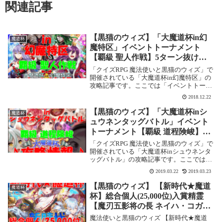
関連記事
【黒猫のウィズ】「大魔道杯in幻
魔道杯
魔特区」イベントトーナメント
【覇級 聖人作戦】5ターン抜け攻
略情報！
「クイズRPG 魔法使いと黒猫のウィズ」で
開催されている「大魔道杯in幻魔特区」の
攻略記事です。ここでは「イベントトーナ
メント」の【覇級 聖人作戦】を5ターン抜
2018.12.22
けで攻略します。大魔道杯in幻魔特区【覇
級 聖人作戦】基本情報基本情報 イベント...
【黒猫のウィズ】「大魔道杯inシ
魔道杯
ュウネンタッグバトル」イベント
トーナメント【覇級 道程険峻】5
ターン抜け攻略情報！
「クイズRPG 魔法使いと黒猫のウィズ」で
開催されている「大魔道杯inシュウネンタ
ッグバトル」の攻略記事です。ここでは
「イベントトーナメント」の【覇級 道程険
2019.03.22
2019.03.23
峻】を5ターン抜けで攻略します。大魔道
杯inシュウネンタッグバトル【覇級 道程険
【黒猫のウィズ】 【新時代★魔道
魔道杯
峻...
杯】総合個人(25,000位)入賞精霊
【魔刃五影将の長 ネイハ・コガナ
(L)】
魔法使いと黒猫のウィズ 【新時代★魔道