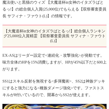
魔法使いと黒猫のウィズ 【大魔道杯in女神のイタズラばと
るっ!】の総合個人入賞(25,000位)でもらえる【双祭審査委員
長 サフィナ・ファウト(L)】の情報です。
【大魔道杯in女神のイタズラばとるっ!】総合個人ランキン
グ25,000位入賞精霊 【双祭審査委員長 サフィナ・ファウト
(L)】
EX-ASはリーダー設定で<連続化・攻撃強化>が発動です。
味方全体のHPを15%消費しますが、HPが45%以下だと600上
がります。
SS1はスキル反射を無視する<多弾魔術>、SS2は神族デッキ
にすると強力になる<種族ダメージ強化>です。ファストス
キルが8付いているので、開幕からSS2が使えます。