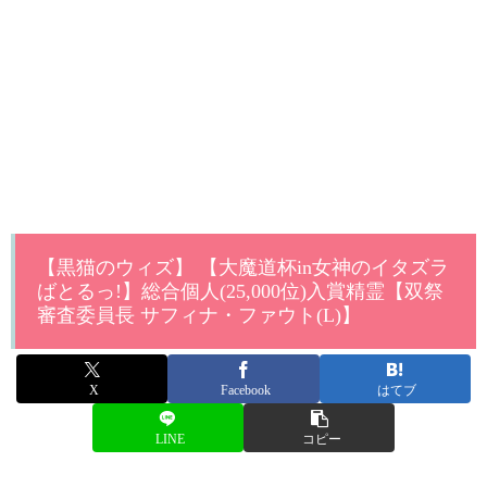
【黒猫のウィズ】 【大魔道杯in女神のイタズラ
ばとるっ!】総合個人(25,000位)入賞精霊【双祭
審査委員長 サフィナ・ファウト(L)】
X
Facebook
はてブ
LINE
コピー