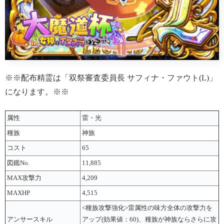
※※配布精霊は「双祭審査委員長 サフィナ・ファウト(L)」
になります。※※
属性
雷・光
種族
神族
コスト
65
図鑑No.
11,885
MAX攻撃力
4,209
MAXHP
4,515
<種族攻撃強化>雷属性の味方全体の攻撃力を
アンサースキル
アップ(効果値：60)、種族が神族ならさらに攻