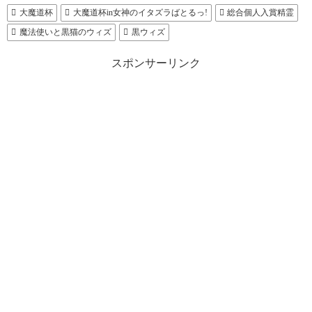
大魔道杯
大魔道杯in女神のイタズラばとるっ!
総合個人入賞精霊
魔法使いと黒猫のウィズ
黒ウィズ
スポンサーリンク