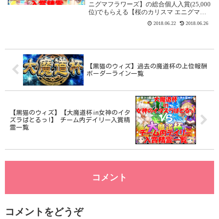
ニグマフラワーズ】の総合個人入賞(25,000
位)でもらえる【桜のカリスマ エニグマチ
ェリー(L)】の情報です。【大魔道杯 in エ
2018.06.22
2018.06.26
ニグマフラワーズ】総合個人ランキング
25,000位入賞精霊 【桜...
【黒猫のウィズ】過去の魔道杯の上位報酬
ボーダーライン一覧
【黒猫のウィズ】【大魔道杯in女神のイタ
ズラばとるっ!】 チーム内デイリー入賞精
霊一覧
コメント
コメントをどうぞ