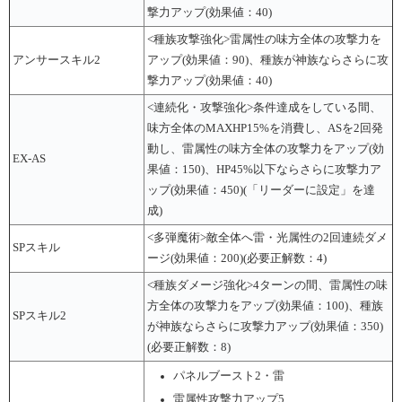
撃力アップ(効果値：40)
<種族攻撃強化>雷属性の味方全体の攻撃力を
アンサースキル2
アップ(効果値：90)、種族が神族ならさらに攻
撃力アップ(効果値：40)
<連続化・攻撃強化>条件達成をしている間、
味方全体のMAXHP15%を消費し、ASを2回発
動し、雷属性の味方全体の攻撃力をアップ(効
EX-AS
果値：150)、HP45%以下ならさらに攻撃力ア
ップ(効果値：450)(「リーダーに設定」を達
成)
<多弾魔術>敵全体へ雷・光属性の2回連続ダメ
SPスキル
ージ(効果値：200)(必要正解数：4)
<種族ダメージ強化>4ターンの間、雷属性の味
方全体の攻撃力をアップ(効果値：100)、種族
SPスキル2
が神族ならさらに攻撃力アップ(効果値：350)
(必要正解数：8)
パネルブースト2・雷
雷属性攻撃力アップ5