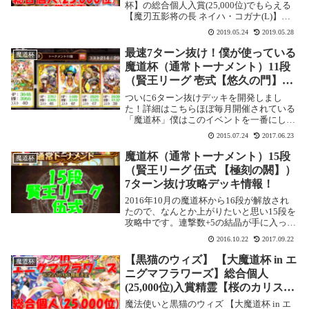
杯】の総合個人入賞(25,000位)でもらえる
【魔刃五影将の長 ネイハ・コガナ(L)】の
情報です。【新時代★魔道杯】総合個人ラ
2019.05.24
2019.05.28
ンキング25,000位入賞精霊 【魔刃五影将の
長 ネイハ・コガナ(L)】SS...
最速7ターン抜け！僕が使っている
魔道杯
魔道杯（通常トーナメント）11段
（賢王リーグ 壱式【悠久の門】）
攻略デッキを紹介します
ついに6ターン抜けデッキを開発しまし
た！詳細はこちらほぼ毎月開催されている
「魔道杯」僕はこのイベントを一番にして
います。上位報酬の精霊をゲットできる
2015.07.24
2017.06.23
と、以降のクエストやエベントに有利にな
ることが多いんですよね。ただ、毎回上位
魔道杯（通常トーナメント）15段
魔道杯
に入るボーダーラ...
（賢王リーグ 伍式 【極刻の閼】）
7ターン抜け攻略デッキ情報！
2016年10月の魔道杯から16段が解放され
たので、なんとか上がりたいと思い15段を
攻略中です。連撃数+5の結晶が手に入った
ので、精霊を入れ替えました。魔道杯（通
2016.10.22
2017.09.22
常トーナメント）15段（賢王リーグ 伍式
【極刻の閼】）基本情報推奨デッキ火デ...
【黒猫のウィズ】 【大魔道杯 in エ
魔道杯
ニグマフラワーズ】総合個人
(25,000位)入賞精霊【桜のカリスマ
エニグマチェリー(L)】
魔法使いと黒猫のウィズ 【大魔道杯 in エ