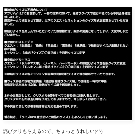
詫びクリもらえるので、ちょっとうれしい(^^)