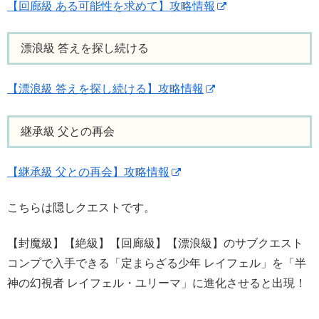
【回廊級 ある可能性を求めて】攻略情報
漂浪級 答えを探し続ける
【漂浪級 答えを探し続ける】攻略情報
継承級 父との再会
【継承級 父との再会】攻略情報
こちらは隠しクエストです。
【封魔級】【絶級】【回廊級】【漂浪級】のサブクエスト
コンプで入手できる「定まらざる少年 レイフェル」を「半
神の幻視者 レイフェル・ユリーマ」に進化させると出現！