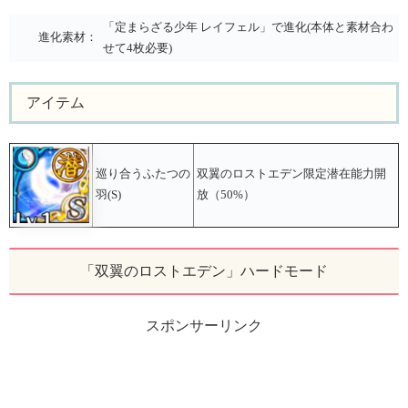
「定まらざる少年 レイフェル」で進化(本体と素材合わ
進化素材：
せて4枚必要)
アイテム
巡り合うふたつの
双翼のロストエデン限定潜在能力開
羽(S)
放（50%）
「双翼のロストエデン」ハードモード
スポンサーリンク