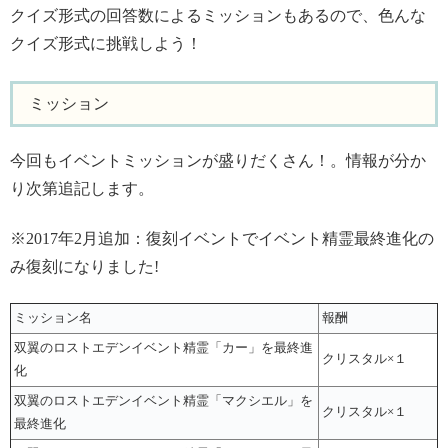
クイズ形式の回答数によるミッションもあるので、色んな
クイズ形式に挑戦しよう！
ミッション
今回もイベントミッションが盛りだくさん！。情報が分か
り次第追記します。
※2017年2月追加：復刻イベントでイベント精霊最終進化の
み復刻になりました!
ミッション名
報酬
双翼のロストエデンイベント精霊「カー」を最終進
クリスタル×１
化
双翼のロストエデンイベント精霊「マクシエル」を
クリスタル×１
最終進化