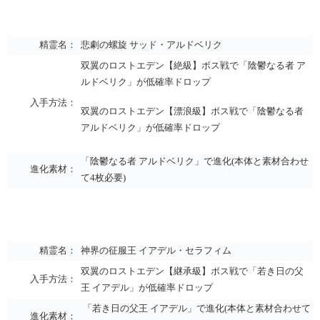
精霊名：
悲劇の螺旋 サッド・アルドベリク
双翼のロストエデン【絶級】ボス戦で「陰鬱なる者 ア
ルドベリク」が低確率ドロップ
入手方法：
双翼のロストエデン【漂浪級】ボス戦で「陰鬱なる者
アルドベリク」が低確率ドロップ
「陰鬱なる者 アルドベリク」で進化(本体と素材合わせ
進化素材：
て4枚必要)
精霊名：
神界の征服王 イアデル・セラフィム
双翼のロストエデン【継承級】ボス戦で「若き日の父
入手方法：
王 イアデル」が低確率ドロップ
「若き日の父王 イアデル」で進化(本体と素材合わせて
進化素材：