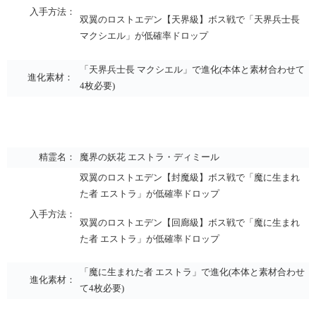
入手方法：
双翼のロストエデン【天界級】ボス戦で「天界兵士長
マクシエル」が低確率ドロップ
「天界兵士長 マクシエル」で進化(本体と素材合わせて
進化素材：
4枚必要)
精霊名：
魔界の妖花 エストラ・ディミール
双翼のロストエデン【封魔級】ボス戦で「魔に生まれ
た者 エストラ」が低確率ドロップ
入手方法：
双翼のロストエデン【回廊級】ボス戦で「魔に生まれ
た者 エストラ」が低確率ドロップ
「魔に生まれた者 エストラ」で進化(本体と素材合わせ
進化素材：
て4枚必要)