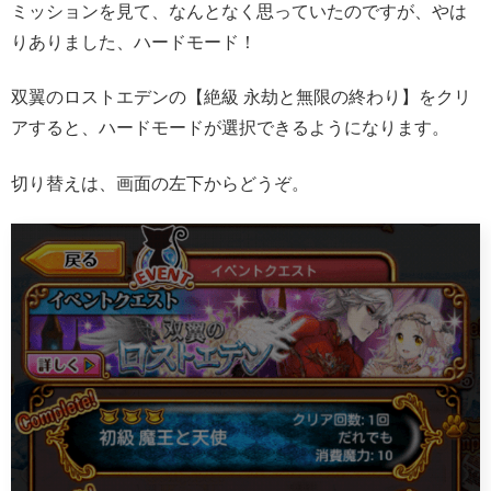
ミッションを見て、なんとなく思っていたのですが、やは
りありました、ハードモード！
双翼のロストエデンの【絶級 永劫と無限の終わり】をクリ
アすると、ハードモードが選択できるようになります。
切り替えは、画面の左下からどうぞ。