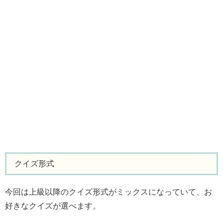
クイズ形式
今回は上級以降のクイズ形式がミックスになっていて、お
好きなクイズが選べます。