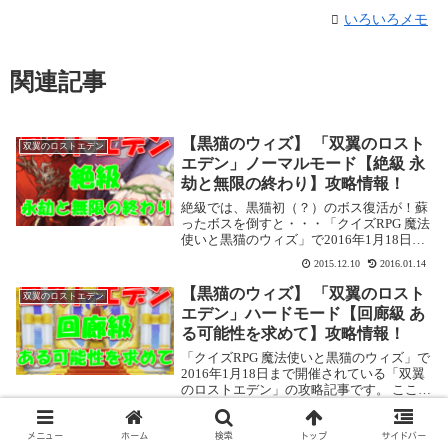
いろいろメモ
関連記事
【黒猫のウィズ】 「双翼のロスト
双翼のロストエデン
エデン」ノーマルモード【絶級 永
劫と無限の終わり】攻略情報！
絶級では、黒猫初（？）のボス復活が！蘇
ったボスを倒すと・・・「クイズRPG 魔法
使いと黒猫のウィズ」で2016年1月18日ま
で開催されている「双翼のロストエデン」
2015.12.10
2016.01.14
の攻略記事です。 ここではノーマルモード
の【絶級 永劫と無限の終わり】を攻略し...
【黒猫のウィズ】 「双翼のロスト
双翼のロストエデン
エデン」ハードモード【回廊級 あ
る可能性を求めて】攻略情報！
「クイズRPG 魔法使いと黒猫のウィズ」で
2016年1月18日まで開催されている「双翼
のロストエデン」の攻略記事です。 ここで
はハードモードの【回廊級 ある可能性を求
2016.01.13
2016.01.14
めて】を攻略します。双翼のロストエデン
ハードモード【回廊級 ある可能性を...
メニュー
ホーム
検索
トップ
サイドバー
【黒猫のウィズ】 「双翼のロスト
双翼のロストエデン