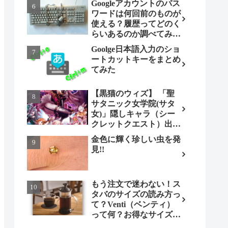
Googleアカウントのパス
ワードは何回前のものが
使える？履歴ってどのく
らいあるのか調べてみま
した。
Goolge日本語入力のショ
ートカットキーをまとめ
てみた
【黒猫のウィズ】 「聖
サタニック女学院(サタ
女)」隠しキャラ（シー
クレットクエスト）出現
条件とは（ノーマル編）
金色に輝く珍しい虫を発
見!!
もう注文で迷わない！ス
タバのサイズの読み方っ
て？Venti（ベンティ）
って何？お得なサイズも
調べてみよう！