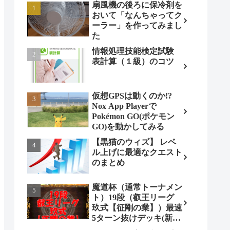
扇風機の後ろに保冷剤を
おいて「なんちゃってク
ーラー」を作ってみまし
た
情報処理技能検定試験
表計算（１級）のコツ
仮想GPSは動くのか!?
Nox App Playerで
Pokémon GO(ポケモン
GO)を動かしてみる
【黒猫のウィズ】 レベ
ル上げに最適なクエスト
のまとめ
魔道杯（通常トーナメン
ト）19段（叡王リーグ
玖式【征剛の業】）最速
5ターン抜けデッキ(新パ
ターン)!