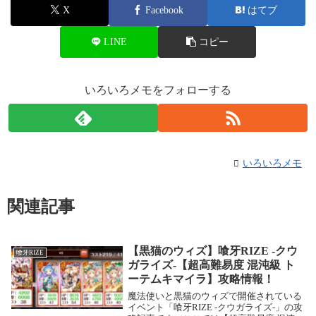
X
Facebook
はてブ
LINE
コピー
いろいろメモをフォローする
いろいろメモ
関連記事
【黒猫のウィズ】喰牙RIZE -クウ
喰牙RIZE
ガライズ-【超高難易度 混沌級 ト
ーテムキマイラ】攻略情報！
魔法使いと黒猫のウィズで開催されている
イベント「喰牙RIZE -クウガライズ-」の攻