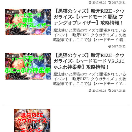
牙RIZE -クウガライズ-」ミッション図鑑を
2017.05.20
2017.05.31
埋めるミッション、結晶や精霊を最終進化
させるミッション、アイテムを集める...
【黒猫のウィズ】喰牙RIZE -クウ
喰牙RIZE
ガライズ-【ハードモード 覇級 フ
ァングオブレイザー】攻略情報！
魔法使いと黒猫のウィズで開催されている
イベント「喰牙RIZE -クウガライズ-」の攻
略記事です。ここでは【ハードモード 覇級
ファングオブレイザー】を攻略します。喰
2017.05.22
牙RIZE -クウガライズ-【ハードモード 覇
級 ファングオブレイザー】基本...
【黒猫のウィズ】喰牙RIZE -クウ
喰牙RIZE
ガライズ-【ハードモード VS ふに
ゃふわ神柔拳】攻略情報！
魔法使いと黒猫のウィズで開催されている
イベント「喰牙RIZE -クウガライズ-」の攻
略記事です。ここでは【ハードモード VS
ふにゃふわ神柔拳】を攻略します。喰牙
2017.05.24
2017.05.25
RIZE -クウガライズ-【ハードモード VS ふ
にゃふわ神柔拳】基本情報イベ...