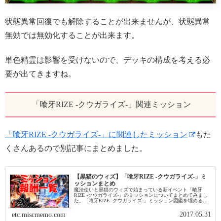
状態異常回復でも解除することが出来ませんが、状態異常
無効では無効化することが出来ます。
単色精霊は影響を受けないので、デッキの構成を考える必
要が出てきますね。
「喰牙RIZE -クウガライズ-」関連ミッション
「喰牙RIZE -クウガライズ-」に関連したミッション
もた
くさんあるので別記事にまとめました。
【黒猫のウィズ】「喰牙RIZE -クウガライズ-」ミ
ッションまとめ
魔法使いと黒猫のウィズで始まっている新イベント「喰牙
RIZE -クウガライズ-」のミッションについてまとめてみまし
た。「喰牙RIZE -クウガライズ-」ミッション図鑑を埋めるミ
ッション、結晶や精霊を最終進化させるミッション、アイテ
ムを集める...
2017.05.31
etc.miscmemo.com