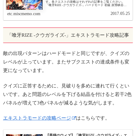
す。各クエストの攻略はそれぞれの記事をご覧ください。
「喰牙RIZE -クウガライズ-」ハードモード 初級 炎彗峡谷
（推奨デッキ：水属性)基本情報 イベント名：ハード 初級 炎
彗峡...
2017.05.25
etc.miscmemo.com
「喰牙RIZE -クウガライズ-」エキストラモード攻略記事
敵の出現パターンはハードモードと同じですが、クイズの
レベルが上っています。またサブクエストの達成条件も変
更になっています。
クイズに正答するために、見破りを多めに連れて行くとい
いです。あと問題のレベルを下げる結晶を付けると若干2色
パネルが増えて3色パネルが減るような気がします。
エキストラモードの攻略ページ
はこちらです。
【黒猫のウィズ】「喰牙RIZE -クウガライズ-」エ