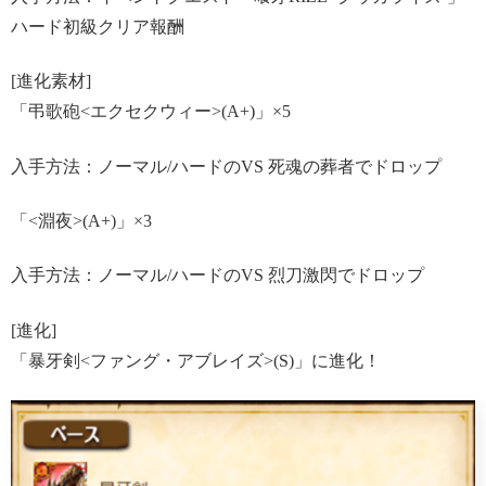
ハード初級クリア報酬
[進化素材]
「弔歌砲<エクセクウィー>(A+)」×5
入手方法：ノーマル/ハードのVS 死魂の葬者でドロップ
「<淵夜>(A+)」×3
入手方法：ノーマル/ハードのVS 烈刀激閃でドロップ
[進化]
「暴牙剣<ファング・アブレイズ>(S)」に進化！