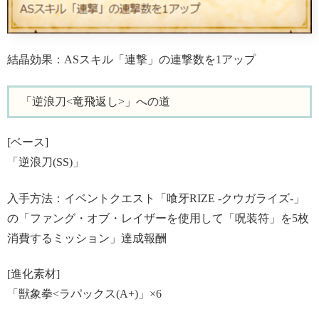
結晶効果：ASスキル「連撃」の連撃数を1アップ
「逆浪刀<竜飛返し>」への道
[ベース]
「逆浪刀(SS)」
入手方法：イベントクエスト「喰牙RIZE -クウガライズ-」
の「ファング・オブ・レイザーを使用して「呪装符」を5枚
消費するミッション」達成報酬
[進化素材]
「獣象拳<ラパックス(A+)」×6