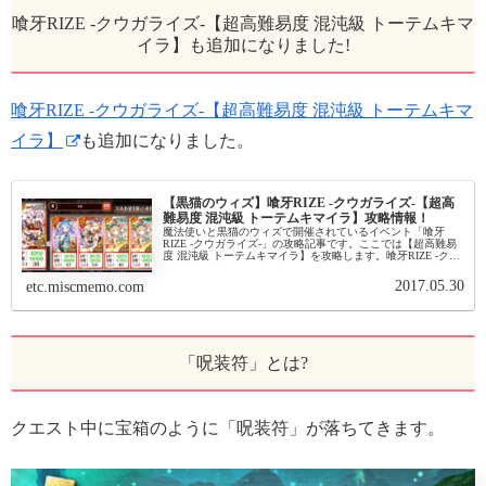
喰牙RIZE -クウガライズ-【超高難易度 混沌級 トーテムキマ
イラ】も追加になりました!
喰牙RIZE -クウガライズ-【超高難易度 混沌級 トーテムキマ
イラ】
も追加になりました。
【黒猫のウィズ】喰牙RIZE -クウガライズ-【超高
難易度 混沌級 トーテムキマイラ】攻略情報！
魔法使いと黒猫のウィズで開催されているイベント「喰牙
RIZE -クウガライズ-」の攻略記事です。ここでは【超高難易
度 混沌級 トーテムキマイラ】を攻略します。喰牙RIZE -クウ
ガライズ-【超高難易度 混沌級 トーテムキマイラ】基本情報
イベ...
2017.05.30
etc.miscmemo.com
「呪装符」とは?
クエスト中に宝箱のように「呪装符」が落ちてきます。