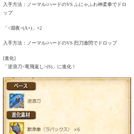
入手方法：ノーマル/ハードのVS ふにゃふわ神柔拳でドロ
ップ
「<淵夜>(A+)」×2
入手方法：ノーマル/ハードのVS 烈刀激閃でドロップ
[進化]
「逆浪刀<竜飛返し>(S)」に進化！