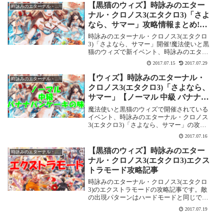
【黒猫のウィズ】時詠みのエター
時詠みのエターナル・クロノス3(エタクロ3)
ナル・クロノス3(エタクロ3)「さよ
なら、サマー」攻略情報まとめ!時
の聖砂(S)情報もあります。
時詠みのエターナル・クロノス3(エタクロ
3)「さよなら、サマー」開催!魔法使いと黒
猫のウィズで新イベント、時詠みのエター
ナル・クロノス3(エタクロ3)「さよなら、
2017.07.15
2017.07.29
サマー」が始まりました。過去に開催され
ていた「時詠みのエターナル・クロノス」
【ウィズ】時詠みのエターナル・
時詠みのエターナル・クロノス3(エタクロ3)
と...
クロノス3(エタクロ3)「さよなら、
サマー」【ノーマル 中級 バナナパ
ンケーキの味】攻略情報！
魔法使いと黒猫のウィズで開催されている
イベント、時詠みのエターナル・クロノス
3(エタクロ3)「さよなら、サマー」の攻略
記事です。ここでは【ノーマル 中級 バナ
2017.07.16
ナパンケーキの味】を攻略します。時詠み
のエターナル・クロノス3(エタクロ3)【ノ
【黒猫のウィズ】時詠みのエター
時詠みのエターナル・クロノス3(エタクロ3)
ー...
ナル・クロノス3(エタクロ3)エクス
トラモード攻略記事
時詠みのエターナル・クロノス3(エタクロ
3)のエクストラモードの攻略記事です。敵
の出現パターンはハードモードと同じです
が、クイズがすべて四択です。ただ、2
2017.07.19
色、3色パネルがほとんどなのでクイズの