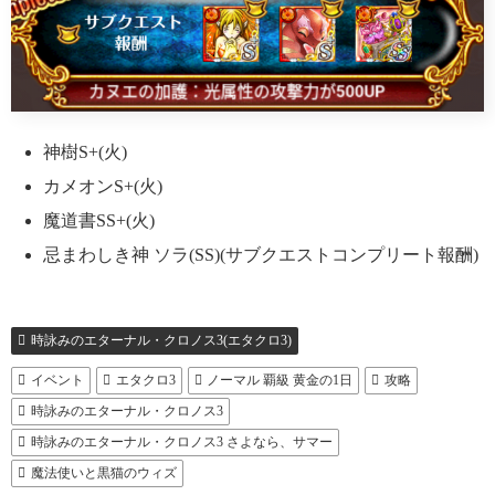
神樹S+(火)
カメオンS+(火)
魔道書SS+(火)
忌まわしき神 ソラ(SS)(サブクエストコンプリート報酬)
時詠みのエターナル・クロノス3(エタクロ3)
イベント
エタクロ3
ノーマル 覇級 黄金の1日
攻略
時詠みのエターナル・クロノス3
時詠みのエターナル・クロノス3 さよなら、サマー
魔法使いと黒猫のウィズ