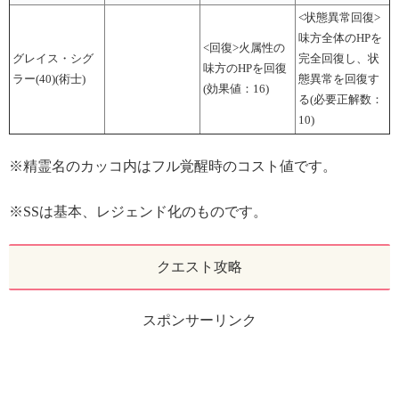
<状態異常回復>
味方全体のHPを
<回復>火属性の
グレイス・シグ
完全回復し、状
味方のHPを回復
ラー(40)(術士)
態異常を回復す
(効果値：16)
る(必要正解数：
10)
※精霊名のカッコ内はフル覚醒時のコスト値です。
※SSは基本、レジェンド化のものです。
クエスト攻略
スポンサーリンク