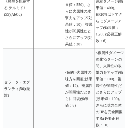
《輝煌を拒絶す
連続ダメージ(効
果値：550)、さ
る テルミド》
果値：400)。
らに火属性の攻
(55)(AbCd)
HP20%以下でさ
撃力をアップ(効
らにダメージア
果値：10)、複属
ップ(効果値：
性が闇属性だと
1,200)(必要正解
さらにアップ(効
数：6)
果値：30)
<複属性ダメージ
強化>5ターンの
間、火属性の攻
<回復>火属性の
撃力をアップ(効
味方を回復(効果
果値：100)、複
セラータ・エグ
値：12)、複属性
属性が闇属性だ
ランティ(56)(魔
が闇属性だとさ
とさらにアップ
族)
らに回復(効果
(効果値：100)。
値：8)
さらに味方全体
のHPを完全回復
する(必要正解
数：10)