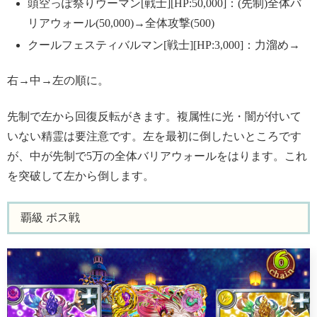
頭空っぽ祭りウーマン[戦士][HP:50,000]：(先制)全体バ
リアウォール(50,000)→全体攻撃(500)
クールフェスティバルマン[戦士][HP:3,000]：力溜め→
右→中→左の順に。
先制で左から回復反転がきます。複属性に光・闇が付いて
いない精霊は要注意です。左を最初に倒したいところです
が、中が先制で5万の全体バリアウォールをはります。これ
を突破して左から倒します。
覇級 ボス戦