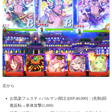
左から
お気楽フェスティバルマン[戦士][HP:40,000]：(先制)回
復反転→単体攻撃(1,000)