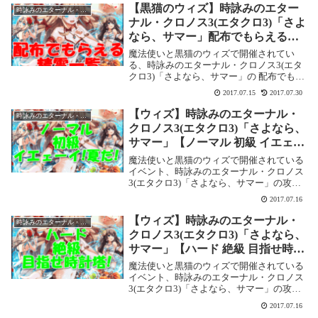
難易度が上っています。またサブクエスト
【黒猫のウィズ】時詠みのエター
時詠みのエターナル・クロノス3(エタクロ3)
の達成条件...
ナル・クロノス3(エタクロ3)「さよ
なら、サマー」配布でもらえる報
酬精霊・潜在結晶一覧
魔法使いと黒猫のウィズで開催されてい
る、時詠みのエターナル・クロノス3(エタ
クロ3)「さよなら、サマー」の 配布でもら
える精霊をまとめ中です。「時の聖砂(S)」
2017.07.15
2017.07.30
も入手できました。また、高難度でもらえ
る「」の情報を追記しました。水滴る夏の
【ウィズ】時詠みのエターナル・
時詠みのエターナル・クロノス3(エタクロ3)
時 ...
クロノス3(エタクロ3)「さよなら、
サマー」【ノーマル 初級 イエェー
イ!夏だ!】攻略情報！
魔法使いと黒猫のウィズで開催されている
イベント、時詠みのエターナル・クロノス
3(エタクロ3)「さよなら、サマー」の攻略
記事です。ここでは【ノーマル 初級 イエ
2017.07.16
ェーイ!夏だ!】を攻略します。時詠みのエ
ターナル・クロノス3(エタクロ3)【ノー
【ウィズ】時詠みのエターナル・
時詠みのエターナル・クロノス3(エタクロ3)
マ...
クロノス3(エタクロ3)「さよなら、
サマー」【ハード 絶級 目指せ時計
塔!】攻略情報！
魔法使いと黒猫のウィズで開催されている
イベント、時詠みのエターナル・クロノス
3(エタクロ3)「さよなら、サマー」の攻略
記事です。ここでは【ハード 絶級 目指せ
2017.07.16
時計塔!】を攻略します。時詠みのエター