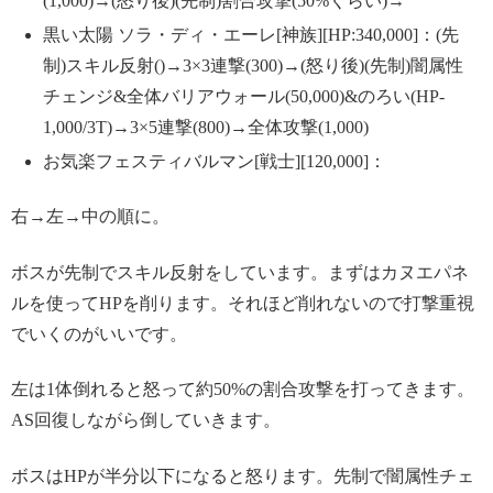
(1,000)→(怒り後)(先制)割合攻撃(50%くらい)→
黒い太陽 ソラ・ディ・エーレ[神族][HP:340,000]：(先
制)スキル反射()→3×3連撃(300)→(怒り後)(先制)闇属性
チェンジ&全体バリアウォール(50,000)&のろい(HP-
1,000/3T)→3×5連撃(800)→全体攻撃(1,000)
お気楽フェスティバルマン[戦士][120,000]：
右→左→中の順に。
ボスが先制でスキル反射をしています。まずはカヌエパネ
ルを使ってHPを削ります。それほど削れないので打撃重視
でいくのがいいです。
左は1体倒れると怒って約50%の割合攻撃を打ってきます。
AS回復しながら倒していきます。
ボスはHPが半分以下になると怒ります。先制で闇属性チェ