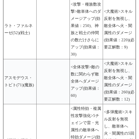
<攻撃・種族数攻
撃>敵単体へのダ
<大魔術>スキル
メージアップ(効
反射を無視し、
ラト・ファルネ
果値：250)、神
敵全体へ火・闇
ーゼ(52)(戦士)
族と戦士の仲間
属性のダメージ
の数だけさらに
(効果値：220)(必
アップ(効果値：
要正解数：9)
30)
<大魔術>スキル
<全体攻撃>敵の
反射を無視し、
数に関わらず敵
アスモデウス・
敵全体へ火・闇
全体へダメージ
トビト(71)(魔族)
属性のダメージ
アップ(効果値：
(効果値：260)(必
60)
要正解数：12)
<属性特効・複属
<多弾魔術>スキ
性攻撃強化>5チ
ル反射を無視
ェインで雷・光
し、敵単体へ
属性の敵単体へ
火・闇属性の5回
特効ダメージ(効