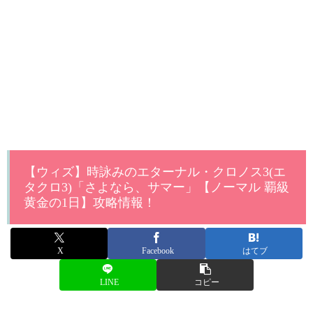
【ウィズ】時詠みのエターナル・クロノス3(エ
タクロ3)「さよなら、サマー」【ノーマル 覇級
黄金の1日】攻略情報！
X
Facebook
はてブ
LINE
コピー