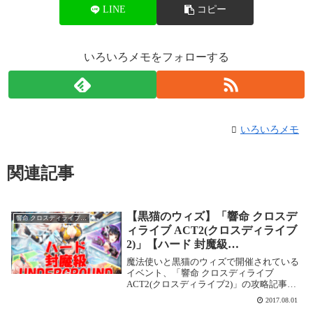
LINE
コピー
いろいろメモをフォローする
いろいろメモ
関連記事
【黒猫のウィズ】「響命 クロスデ
響命 クロスディライブ ACT2(クロスディライブ2)
ィライブ ACT2(クロスディライブ
2)」【ハード 封魔級
UNDERGROUND】攻略情報！
魔法使いと黒猫のウィズで開催されている
イベント、「響命 クロスディライブ
ACT2(クロスディライブ2)」の攻略記事で
す。ここでは【ハード 封魔級
2017.08.01
UNDERGROUND】を攻略します。響命 ク