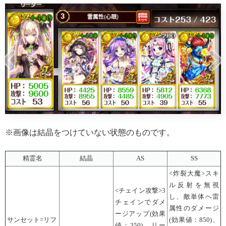
※画像は結晶をつけていない状態のものです。
精霊名
結晶
AS
SS
<炸裂大魔>スキ
ル反射を無視
<チェイン攻撃>3
し、敵単体へ雷
チェインでダメ
属性のダメージ
ージアップ(効果
サンセット=リフ
(効果値：850)、
値：350)、リー