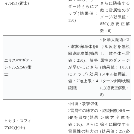
ィル(53)(術士)
さらに隣接する
ダー時さらにア
敵に雷属性のダ
ップ(効果値：
メージ(効果値：
150)
850)(必要正解
数：6)
<反動大魔術>ス
<連撃>敵単体を6
キル反射を無視
回連続攻撃(効果
し、敵全体へ雷
エリス=マギア・
値：250)、解答
属性のダメージ
シャルム(56)(術
が早いほどさら
(効果値：1,050)
士)
にアップ(効果
(スキル使用後、
値：70)(上限：4
1ターン封印状態
段階)
に)(必要正解数：
8)
<回復・攻撃強化
>雷属性の味方の
<継続回復>6ター
HPを回復(効果
ン味方全体を
ヒカリ・スフィ
値：16)、さらに
徐々に回復する
ア(50)(術士)
雷属性の味方の
(効果値：25)(必