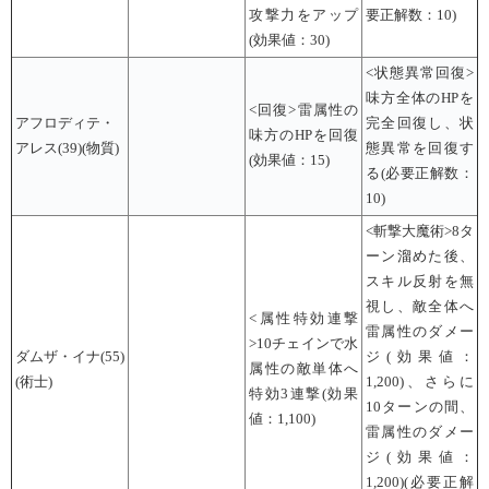
攻撃力をアップ
要正解数：10)
(効果値：30)
<状態異常回復>
味方全体のHPを
<回復>雷属性の
アフロディテ・
完全回復し、状
味方のHPを回復
アレス(39)(物質)
態異常を回復す
(効果値：15)
る(必要正解数：
10)
<斬撃大魔術>8タ
ーン溜めた後、
スキル反射を無
視し、敵全体へ
<属性特効連撃
雷属性のダメー
>10チェインで水
ダムザ・イナ(55)
ジ(効果値：
属性の敵単体へ
(術士)
1,200)、さらに
特効3連撃(効果
10ターンの間、
値：1,100)
雷属性のダメー
ジ(効果値：
1,200)(必要正解