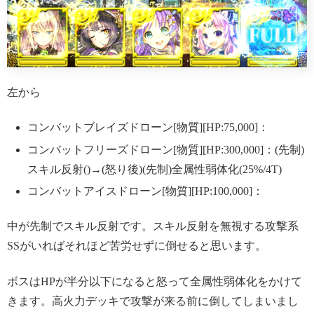
左から
コンバットブレイズドローン[物質][HP:75,000]：
コンバットフリーズドローン[物質][HP:300,000]：(先制)
スキル反射()→(怒り後)(先制)全属性弱体化(25%/4T)
コンバットアイスドローン[物質][HP:100,000]：
中が先制でスキル反射です。スキル反射を無視する攻撃系
SSがいればそれほど苦労せずに倒せると思います。
ボスはHPが半分以下になると怒って全属性弱体化をかけて
きます。高火力デッキで攻撃が来る前に倒してしまいまし