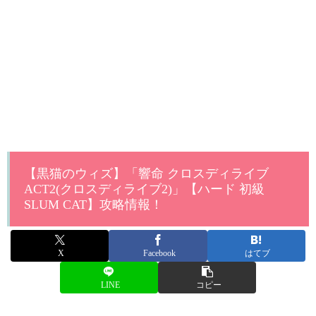
【黒猫のウィズ】「響命 クロスディライブ
ACT2(クロスディライブ2)」【ハード 初級
SLUM CAT】攻略情報！
X
Facebook
はてブ
LINE
コピー