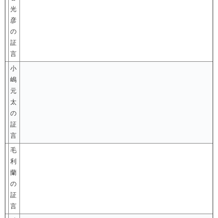
光
彦
の
証
言
小
嶋
元
太
の
証
言
毛
利
蘭
の
証
言