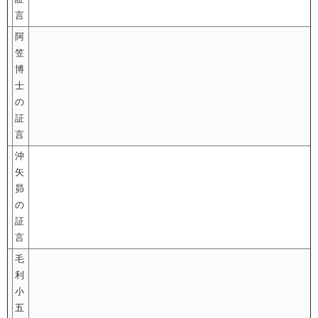
言
阿
笠
博
士
の
証
言
沖
矢
昴
の
証
言
毛
利
小
五