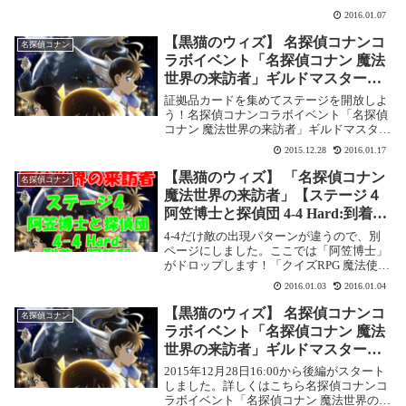
ズ」で2016年1月18日まで開催されている
2016.01.07
「名探偵コナン 魔法世界の来訪者」の攻略
記事です。 ここではノーマルモードの
【黒猫のウィズ】 名探偵コナンコ
名探偵コナン
【ス...
ラボイベント「名探偵コナン 魔法
世界の来訪者」ギルドマスター失
踪事件を解決する証拠品を探せ！
証拠品カードを集めてステージを開放しよ
う！名探偵コナンコラボイベント「名探偵
コナン 魔法世界の来訪者」ギルドマスター
失踪事件を解決する証拠品を探せ！証拠品
2015.12.28
2016.01.17
カードを１０枚集めて、ギルドマスター失
踪事件を解決しよう！2015年12月28日現
【黒猫のウィズ】 「名探偵コナン
名探偵コナン
在、...
魔法世界の来訪者」【ステージ４
阿笠博士と探偵団 4-4 Hard:到着、
阿笠邸】攻略情報！
4-4だけ敵の出現パターンが違うので、別
ページにしました。ここでは「阿笠博士」
がドロップします！「クイズRPG 魔法使い
と黒猫のウィズ」で2016年1月18日まで開
2016.01.03
2016.01.04
催されている「名探偵コナン 魔法世界の来
訪者」の攻略記事です。 ここではハー...
【黒猫のウィズ】 名探偵コナンコ
名探偵コナン
ラボイベント「名探偵コナン 魔法
世界の来訪者」ギルドマスター失
踪事件(前編)攻略情報！
2015年12月28日16:00から後編がスタート
しました。詳しくはこちら名探偵コナンコ
ラボイベント「名探偵コナン 魔法世界の来