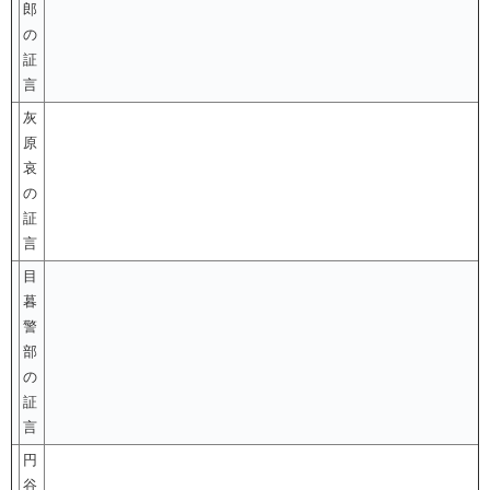
郎
の
証
言
灰
原
哀
の
証
言
目
暮
警
部
の
証
言
円
谷