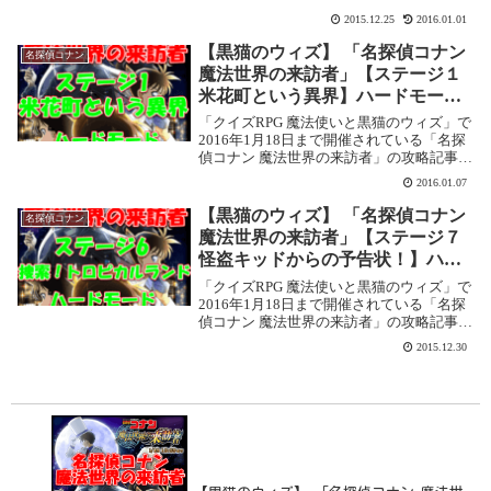
訪者」遊び方イベントがたっぷり重なって
2015.12.25
2016.01.01
いるウィズにさらなるイベントが！！今回
は、名探偵コナンとのコラボイベント！...
【黒猫のウィズ】 「名探偵コナン
名探偵コナン
魔法世界の来訪者」【ステージ１
米花町という異界】ハードモード
攻略情報！
「クイズRPG 魔法使いと黒猫のウィズ」で
2016年1月18日まで開催されている「名探
偵コナン 魔法世界の来訪者」の攻略記事で
す。 ここではハードモードの【ステージ１
2016.01.07
米花町という異界】を攻略します。ステー
ジ１ 米花町という異界（ハード）攻...
【黒猫のウィズ】 「名探偵コナン
名探偵コナン
魔法世界の来訪者」【ステージ７
怪盗キッドからの予告状！】ハー
ドモード攻略情報！
「クイズRPG 魔法使いと黒猫のウィズ」で
2016年1月18日まで開催されている「名探
偵コナン 魔法世界の来訪者」の攻略記事で
す。 ここではハードモードの【ステージ７
2015.12.30
怪盗キッドからの予告状！】を攻略しま
す。ステージ７ 怪盗キッドからの予告...