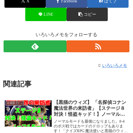
X
Facebook
はてブ
LINE
コピー
いろいろメモをフォローする
いろいろメモ
関連記事
【黒猫のウィズ】 「名探偵コナン
名探偵コナン
魔法世界の来訪者」【ステージ８
対決！怪盗キッド！】ノーマルモ
ード攻略情報！
ノーマルモードも最後になりました。8-4
のボス戦ではカードのドロップもありま
す！「クイズRPG 魔法使いと黒猫のウィ