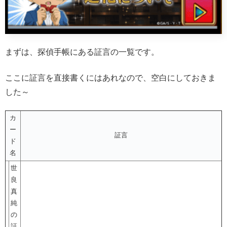
まずは、探偵手帳にある証言の一覧です。
ここに証言を直接書くにはあれなので、空白にしておきま
した～
カ
ー
証言
ド
名
世
良
真
純
の
証