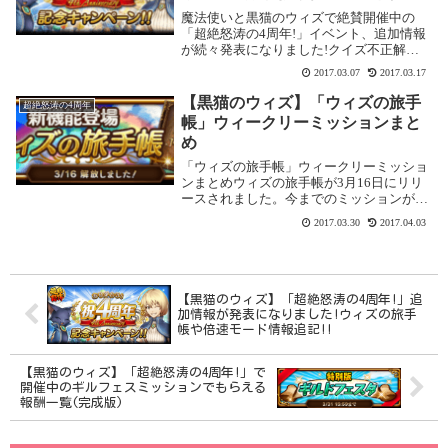
追記!!
魔法使いと黒猫のウィズで絶賛開催中の
「超絶怒涛の4周年!」イベント、追加情報
が続々発表になりました!クイズ不正解で
もチェイン減少は半分に!アプリのバージ
2017.03.07
2017.03.17
ョンを2.5.0以降にアップデートすることに
より、バトル中において問題を間違えても
【黒猫のウィズ】「ウィズの旅手
超絶怒涛の4周年
チェイ...
帳」ウィークリーミッションまと
め
「ウィズの旅手帳」ウィークリーミッショ
ンまとめウィズの旅手帳が3月16日にリリ
ースされました。今までのミッションが
「ノーマル」と「イベント」に分かれて見
2017.03.30
2017.04.03
やすくなり、新しく「ウィークリーミッシ
ョン」が追加になっています。※表示され
ていない人は...
【黒猫のウィズ】「超絶怒涛の4周年!」追
加情報が発表になりました!ウィズの旅手
帳や倍速モード情報追記!!
【黒猫のウィズ】「超絶怒涛の4周年!」で
開催中のギルフェスミッションでもらえる
報酬一覧(完成版)