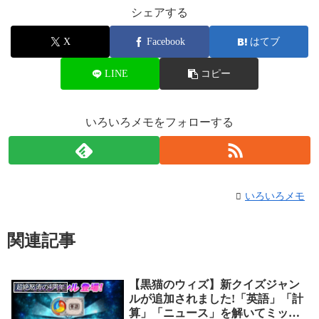
シェアする
X
Facebook
はてブ
LINE
コピー
いろいろメモをフォローする
いろいろメモ
関連記事
【黒猫のウィズ】新クイズジャン
超絶怒涛の4周年
ルが追加されました!「英語」「計
算」「ニュース」を解いてミッシ