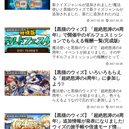
ョン報酬をゲット!!
新クイズジャンルが追加されました!魔法
使いと黒猫のウィズで新クイズジャンルが
追加されました。新たに追加されたのは、
英語 計算 ニュースの3ジャンル。新クイズ
2017.03.28
2017.03.29
ジャンル追加とともに、問題クリアミッシ
ョンも開催中です。新ジャンルクイズのパ
【黒猫のウィズ】「超絶怒涛の4周
超絶怒涛の4周年
ネルを...
年!」で開催中のギルフェスミッシ
ョンでもらえる報酬一覧(完成版)
魔法使いと黒猫のウィズで「超絶怒涛の4
周年!」イベントが始まりました。その中
でギルフェスミッションの報酬がとっても
おいしいのでまとめてみました。とっても
2017.03.08
おいしいギルフェスミッション報酬!!「智
慧を宿す森」内のクエストを2回クリアす
【黒猫のウィズ】いろいろもらえ
超絶怒涛の4周年
るごとに報...
る「超絶怒涛の4周年!」に参加し
よう!!
魔法使いと黒猫のウィズで「超絶怒涛の4
周年!」イベントが始まりました。色々も
らえるようなので忘れずに参加しよう!!ま
た4周年を前にして、復刻イベントや2月22
2017.02.22
2017.03.05
日イベントなどが目白押しです。2月22日
(にゃんにゃんにゃんの日)開催!こちらは2...
【黒猫のウィズ】「超絶怒涛の4周
超絶怒涛の4周年
年!」追加情報が発表になりました!
ウィズの旅手帳や倍速モード情報