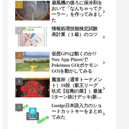
扇風機の後ろに保冷剤を
おいて「なんちゃってク
ーラー」を作ってみまし
た
情報処理技能検定試験
表計算（１級）のコツ
仮想GPSは動くのか!?
Nox App Playerで
Pokémon GO(ポケモン
GO)を動かしてみる
魔道杯（通常トーナメン
ト）19段（叡王リーグ
玖式【征剛の業】）最速
5ターン抜けデッキ(新パ
ターン)!
Goolge日本語入力のショ
ートカットキーをまとめ
てみた