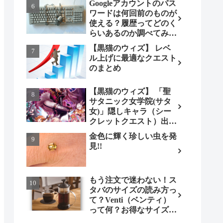
Googleアカウントのパス
ワードは何回前のものが
使える？履歴ってどのく
らいあるのか調べてみま
した。
【黒猫のウィズ】 レベ
ル上げに最適なクエスト
のまとめ
【黒猫のウィズ】 「聖
サタニック女学院(サタ
女)」隠しキャラ（シー
クレットクエスト）出現
条件とは（ノーマル編）
金色に輝く珍しい虫を発
見!!
もう注文で迷わない！ス
タバのサイズの読み方っ
て？Venti（ベンティ）
って何？お得なサイズも
調べてみよう！