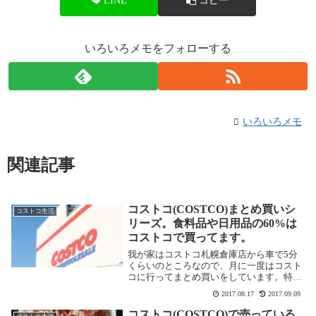
LINE
コピー
いろいろメモをフォローする
いろいろメモ
関連記事
コストコ(COSTCO)まとめ買いシ
コストコ生活
リーズ。食料品や日用品の60%は
コストコで買ってます。
我が家はコストコ札幌倉庫店から車で5分
くらいのところなので、月に一度はコスト
コに行ってまとめ買いをしています。特
に、肉、魚はコストコ以外では買いませ
2017.08.17
2017.09.09
ん。一ヶ月分を冷凍庫で保存し、使う都度
解凍しています。一ヶ月で4～5万円コスト
コストコ(COSTCO)で売っている