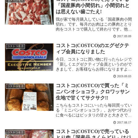
コストコ生活
コで買いますが...
「国産豚肉小間切れ」小間切れと
は思えない歯ごたえ!
我が家で毎月購入している「国産豚肉小間
切れ」です。毎月のお肉はこの豚肉ととり
肉をコストコで購入して終わりです。他の
お店では買いません。コストコのお肉は価
2017.09.09
格と味のコスパが最高です。国産豚肉小間
切れのお値段は?コストコで販売している
コストコ(COSTCO)のエグゼクテ
コストコ生活
「国産豚肉小...
ィブ会員になりました
今日、コストコに買い物に行ったらレジで
「新しくエグゼクティブ会員というのがで
きまして、お客様ならお得になりますよ」
と声をかけられました。今までのコストコ
2019.09.03
会員の種別今までのコストコ会員は大きく
分けて以下の2つでした。 ゴールドスター
コストコ(COSTCO)で買った「ミ
コストコ生活
会員 個人...
ニパンオショコラ」クロワッサン
生地で甘くてサクサク!!
こちらもコストコにいったら毎回買ってい
る「ミニパンオショコラ」。おやつ代わり
に食べるにはピッタリの甘さと大きさでお
気に入りの一品です。こちらもコストコで
2017.08.17
大人気「ミニパンオショコラ」そのコスパ
は?このミニパンオショコラも買っている
コストコ(COSTCO)で売っている
コストコ生活
人が多いです...
とり肉「国産品 さくらどり」はジ