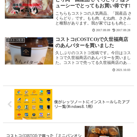
ューシーでとってもお買い得です!
こちらもコストコの人気商品、「国産品 さ
くらどり」です。もも肉、むね肉、ささみ
と種類があります。我が家ではもも肉とむ
ね肉を買うことが多いです。コストコのと
2017.09.09
2017.09.28
り肉は安全のSQFマーク付き!コストコで販
売しているとり肉には「SQF」マークが付
コストコ(COSTCO)で久世福商店
コストコ生活
いて...
のあんバターを買いました
久しぶりのコストコ投稿です。今日はコス
トコで久世福商店のあんバターを買いまし
た。コストコで売ってる久世福商店のあん
バターコストコで売ってる久世福商店のあ
2021.10.03
んバターと、普通の久世福商店で売ってい
るあんバターとの違いは、ずばり、サイズ
です!!コス...
僕がレッツノートにインストールしたアプ
リ一覧(Windows8.1用)
コストコ(COSTCO)で買った「ミニパンオシ