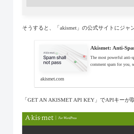
そうすると、「akismet」の公式サイトにジ
Akismet: Anti-Spa
The most powerful anti-s
comment spam for you, so
akismet.com
「GET AN AKISMET API KEY」でA