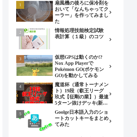
扇風機の後ろに保冷剤を
おいて「なんちゃってク
ーラー」を作ってみまし
た
情報処理技能検定試験
表計算（１級）のコツ
仮想GPSは動くのか!?
Nox App Playerで
Pokémon GO(ポケモン
GO)を動かしてみる
魔道杯（通常トーナメン
ト）19段（叡王リーグ
玖式【征剛の業】）最速
5ターン抜けデッキ(新パ
ターン)!
Goolge日本語入力のショ
ートカットキーをまとめ
てみた