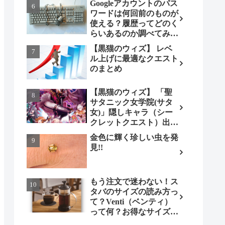
Googleアカウントのパス
ワードは何回前のものが
使える？履歴ってどのく
らいあるのか調べてみま
した。
【黒猫のウィズ】 レベ
ル上げに最適なクエスト
のまとめ
【黒猫のウィズ】 「聖
サタニック女学院(サタ
女)」隠しキャラ（シー
クレットクエスト）出現
条件とは（ノーマル編）
金色に輝く珍しい虫を発
見!!
もう注文で迷わない！ス
タバのサイズの読み方っ
て？Venti（ベンティ）
って何？お得なサイズも
調べてみよう！