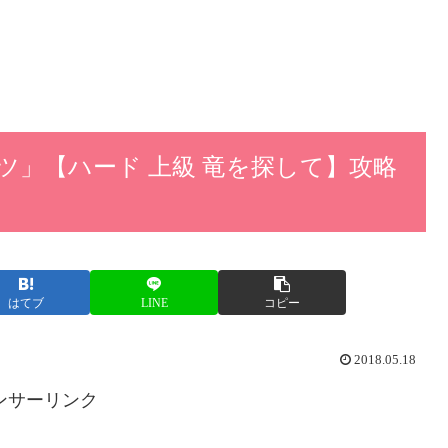
ツ」【ハード 上級 竜を探して】攻略
はてブ
LINE
コピー
2018.05.18
ンサーリンク