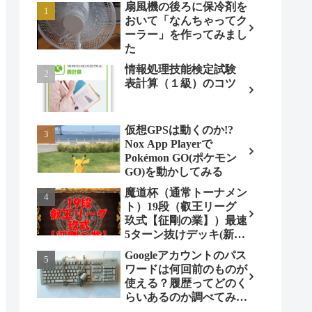
扇風機の後ろに保冷剤を
おいて「なんちゃってク
ーラー」を作ってみまし
た
情報処理技能検定試験
表計算（１級）のコツ
仮想GPSは動くのか!?
Nox App Playerで
Pokémon GO(ポケモン
GO)を動かしてみる
魔道杯（通常トーナメン
ト）19段（叡王リーグ
玖式【征剛の業】）最速
5ターン抜けデッキ(新パ
ターン)!
Googleアカウントのパス
ワードは何回前のものが
使える？履歴ってどのく
らいあるのか調べてみま
した。