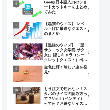
Goolge日本語入力のショ
ートカットキーをまとめ
てみた
【黒猫のウィズ】 レベ
ル上げに最適なクエスト
のまとめ
【黒猫のウィズ】 「聖
サタニック女学院(サタ
女)」隠しキャラ（シー
クレットクエスト）出現
条件とは（ノーマル編）
金色に輝く珍しい虫を発
見!!
もう注文で迷わない！ス
タバのサイズの読み方っ
て？Venti（ベンティ）
って何？お得なサイズも
調べてみよう！