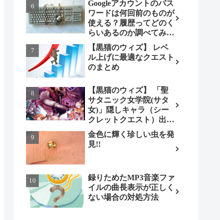
Googleアカウントのパス
ワードは何回前のものが
使える？履歴ってどのく
らいあるのか調べてみま
した。
【黒猫のウィズ】 レベ
ル上げに最適なクエスト
のまとめ
【黒猫のウィズ】 「聖
サタニック女学院(サタ
女)」隠しキャラ（シー
クレットクエスト）出現
条件とは（ノーマル編）
金色に輝く珍しい虫を発
見!!
録りためたMP3音楽ファ
イルの曲長表示が正しく
ない場合の対処方法