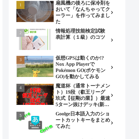
扇風機の後ろに保冷剤を
おいて「なんちゃってク
ーラー」を作ってみまし
た
情報処理技能検定試験
表計算（１級）のコツ
仮想GPSは動くのか!?
Nox App Playerで
Pokémon GO(ポケモン
GO)を動かしてみる
魔道杯（通常トーナメン
ト）19段（叡王リーグ
玖式【征剛の業】）最速
5ターン抜けデッキ(新パ
ターン)!
Goolge日本語入力のショ
ートカットキーをまとめ
てみた