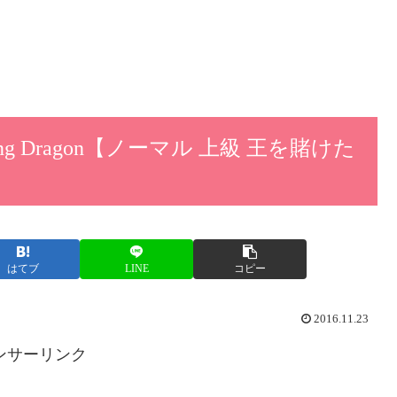
g Dragon【ノーマル 上級 王を賭けた
はてブ
LINE
コピー
2016.11.23
ンサーリンク