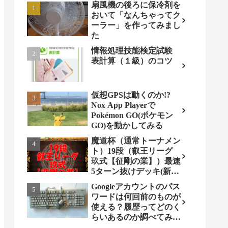
扇風機の後ろに保冷剤を
おいて「なんちゃってク
ーラー」を作ってみまし
た
情報処理技能検定試験
表計算（１級）のコツ
仮想GPSは動くのか!?
Nox App Playerで
Pokémon GO(ポケモン
GO)を動かしてみる
魔道杯（通常トーナメン
ト）19段（叡王リーグ
玖式【征剛の業】）最速
5ターン抜けデッキ(新パ
ターン)!
Googleアカウントのパス
ワードは何回前のものが
使える？履歴ってどのく
らいあるのか調べてみま
した。