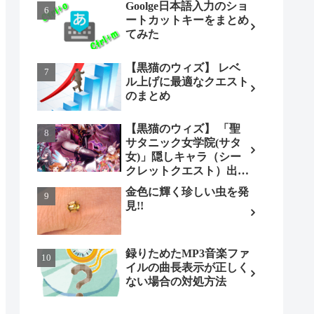
Goolge日本語入力のショ
ートカットキーをまとめ
てみた
【黒猫のウィズ】 レベ
ル上げに最適なクエスト
のまとめ
【黒猫のウィズ】 「聖
サタニック女学院(サタ
女)」隠しキャラ（シー
クレットクエスト）出現
条件とは（ノーマル編）
金色に輝く珍しい虫を発
見!!
録りためたMP3音楽ファ
イルの曲長表示が正しく
ない場合の対処方法