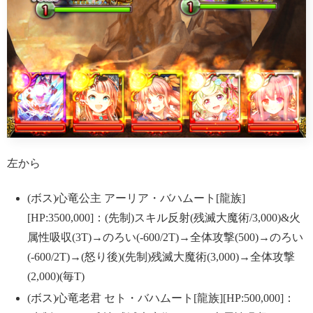
左から
(ボス)心竜公主 アーリア・バハムート[龍族]
[HP:3500,000]：(先制)スキル反射(残滅大魔術/3,000)&火
属性吸収(3T)→のろい(-600/2T)→全体攻撃(500)→のろい
(-600/2T)→(怒り後)(先制)残滅大魔術(3,000)→全体攻撃
(2,000)(毎T)
(ボス)心竜老君 セト・バハムート[龍族][HP:500,000]：