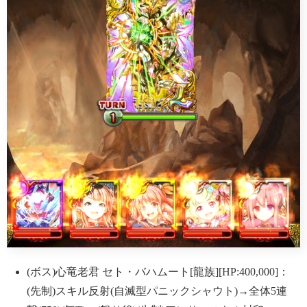
(ボス)心竜老君 セト・バハムート[龍族][HP:400,000]：
(先制)スキル反射(自滅型パニックシャウト)→全体5連