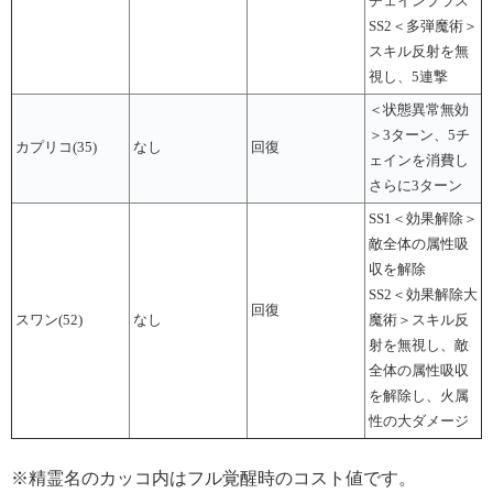
チェインプラス
SS2＜多弾魔術＞
スキル反射を無
視し、5連撃
＜状態異常無効
＞3ターン、5チ
カプリコ(35)
なし
回復
ェインを消費し
さらに3ターン
SS1＜効果解除＞
敵全体の属性吸
収を解除
SS2＜効果解除大
回復
スワン(52)
なし
魔術＞スキル反
射を無視し、敵
全体の属性吸収
を解除し、火属
性の大ダメージ
※精霊名のカッコ内はフル覚醒時のコスト値です。