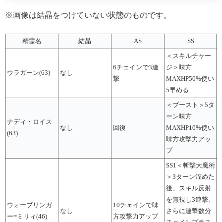
※画像は結晶をつけていない状態のものです。
精霊名
結晶
AS
SS
＜スキルチャー
6チェインで3連
ジ＞味方
ウラガーン(63)
なし
撃
MAXHP50%使い
5早める
＜ブースト＞5タ
ーン味方
ナディ・ロイス
なし
回復
MAXHP10%使い
(63)
味方攻撃力アッ
プ
SS1＜斬撃大魔術
＞3ターン溜めた
後、スキル反射
を無視し3連撃、
ウォーブリンガ
10チェインで味
なし
さらに連撃数分
ー=ミリィ(46)
方攻撃力アップ