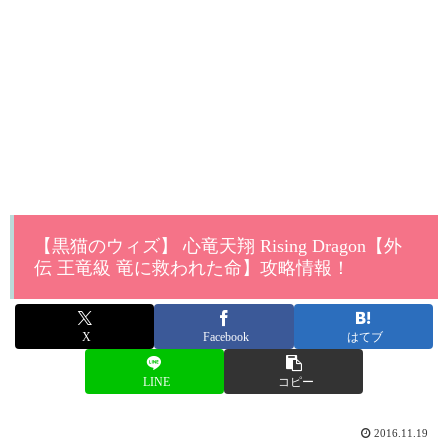
【黒猫のウィズ】 心竜天翔 Rising Dragon【外
伝 王竜級 竜に救われた命】攻略情報！
X
Facebook
はてブ
LINE
コピー
2016.11.19