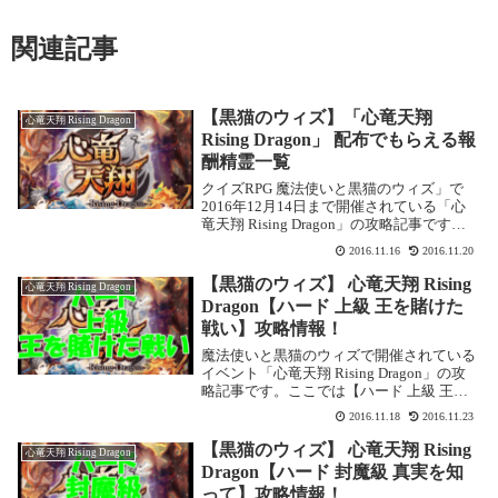
関連記事
【黒猫のウィズ】「心竜天翔
心竜天翔 Rising Dragon
Rising Dragon」 配布でもらえる報
酬精霊一覧
クイズRPG 魔法使いと黒猫のウィズ」で
2016年12月14日まで開催されている「心
竜天翔 Rising Dragon」の攻略記事です。
ここでは配布でもらえる精霊をまとめまし
2016.11.16
2016.11.20
た。※※記事は随時更新中です※※ ノーマ
ル初級報酬精霊 儚き忠剣 ...
【黒猫のウィズ】 心竜天翔 Rising
心竜天翔 Rising Dragon
Dragon【ハード 上級 王を賭けた
戦い】攻略情報！
魔法使いと黒猫のウィズで開催されている
イベント「心竜天翔 Rising Dragon」の攻
略記事です。ここでは【ハード 上級 王を
賭けた戦い】を攻略します。心竜天翔
2016.11.18
2016.11.23
Rising Dragon【ハード 上級 王を賭けた戦
い】基本情報イベント...
【黒猫のウィズ】 心竜天翔 Rising
心竜天翔 Rising Dragon
Dragon【ハード 封魔級 真実を知
って】攻略情報！