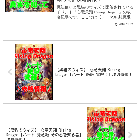
魔法使いと黒猫のウィズで開催されている
イベント「心竜天翔 Rising Dragon」の攻
略記事です。ここでは【ノーマル 封魔級
真実を知って】を攻略します。心竜天翔
2016.11.22
Rising Dragon【ノーマル 封魔級 真実を知
って】基本情報イベ...
【黒猫のウィズ】 心竜天翔 Rising
Dragon【ハード 絶級 覚醒！】攻略情報！
【黒猫のウィズ】 心竜天翔 Rising
Dragon【ハード 魔竜級 その名を知る者】
攻略情報！