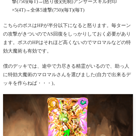
撃(750)(毎T)→(怒り後)(先制)アンサースキル封印
×5(4T)→全体5連撃(750)(毎T)(毎T)
こちらのボスはHPが半分以下になると怒ります。毎ターン
の攻撃がきついのでAS回復をしっかりしておく必要があり
ます。ボスのHPはそれほど高くないのでマロマルなどの特
効大魔術も有効です。
僕のデッキでは、途中で力尽きる精霊がいるので、助っ人
に特効大魔術のマロマルさんを選びました(自力で出来るデ
ッキを作らねば・・・)。