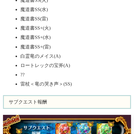
魔道書SS(火)
魔道書SS(水)
魔道書SS(雷)
魔道書SS+(火)
魔道書SS+(水)
魔道書SS+(雷)
白霊竜のメイス(A)
ロートレックの宝斧(A)
??
雷杖＜竜の哭き声＞(SS)
サブクエスト報酬