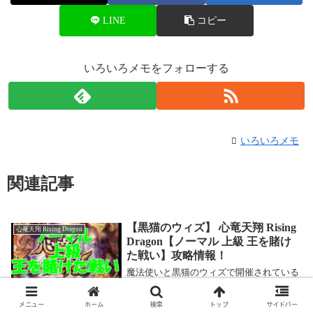
LINE
コピー
いろいろメモをフォローする
いろいろメモ
関連記事
【黒猫のウィズ】 心竜天翔 Rising
心竜天翔 Rising Dragon
Dragon【ノーマル 上級 王を賭け
た戦い】攻略情報！
魔法使いと黒猫のウィズで開催されている
イベント「心竜天翔 Rising Dragon」の攻
略記事です。ここでは【ノーマル 上級 王
を賭けた戦い】を攻略します。心竜天翔
メニュー
ホーム
検索
トップ
サイドバー
2016.11.23