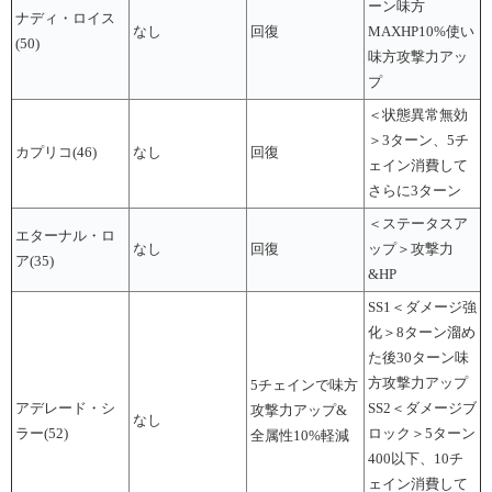
ーン味方
ナディ・ロイス
なし
回復
MAXHP10%使い
(50)
味方攻撃力アッ
プ
＜状態異常無効
＞3ターン、5チ
カプリコ(46)
なし
回復
ェイン消費して
さらに3ターン
＜ステータスア
エターナル・ロ
なし
回復
ップ＞攻撃力
ア(35)
&HP
SS1＜ダメージ強
化＞8ターン溜め
た後30ターン味
方攻撃力アップ
5チェインで味方
アデレード・シ
SS2＜ダメージブ
攻撃力アップ&
なし
ラー(52)
ロック＞5ターン
全属性10%軽減
400以下、10チ
ェイン消費して