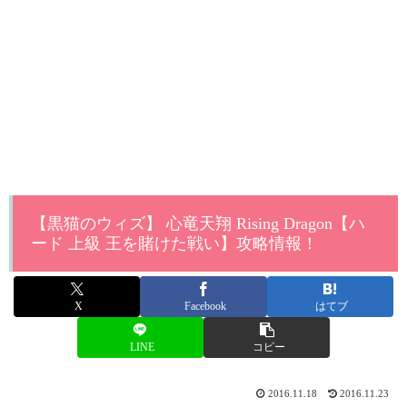
【黒猫のウィズ】 心竜天翔 Rising Dragon【ハ
ード 上級 王を賭けた戦い】攻略情報！
X
Facebook
はてブ
LINE
コピー
2016.11.18
2016.11.23