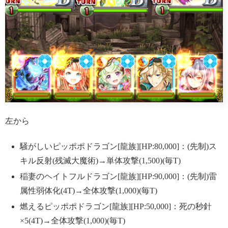
左から
騒がしいピッポポドラゴン[龍族][HP:80,000]：(先制)ス
キル反射(残滅大魔術)→単体攻撃(1,500)(毎T)
稲妻のヘイトフルドラゴン[龍族][HP:90,000]：(先制)雷
属性弱体化(4T)→全体攻撃(1,000)(毎T)
燃えるピッポポドラゴン[龍族][HP:50,000]：死の秒針
×5(4T)→全体攻撃(1,000)(毎T)