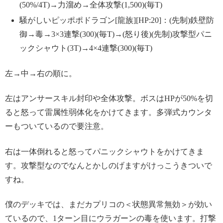
(50%/4T)→力溜め→全体攻撃(1,500)(毎T)
騒がしいピッポポドラゴン[龍族][HP:20]：(先制)鉄壁防
御→毒→3×3連撃(300)(毎T)→(怒り後)(先制)攻撃型パニ
ックシャウト(3T)→4×4連撃(300)(毎T)
左→中→右の順に。
左はアンサースキル封印や全体攻撃。ボスはHPが50%を切
ると怒って雷属性弱体化をかけてきます。多弾式カウンタ
ーもついているので要注意。
右は一体倒れると怒ってパニックシャウトをかけてきま
す。攻撃型なのでなんとかしのげますがけっこうきついで
すね。
僕のデッキでは、まだカプリコの＜状態異常無効＞が効い
ているので、1ターン目にウラガーンの毒を使います。打撃