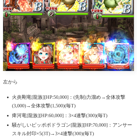
左から
火炎剛竜[龍族][HP:50,000]：(先制)力溜め→全体攻撃
(3,000)→全体攻撃(1,500)(毎T)
痺河竜[龍族][HP:60,000]：3×4連撃(300)(毎T)
騒がしいピッポポドラゴン[龍族][HP:70,000]：アンサー
スキル封印×5(3T)→3×4連撃(300)(毎T)