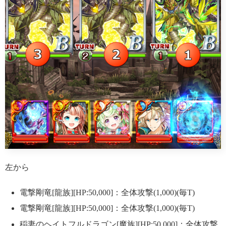
左から
電撃剛竜[龍族][HP:50,000]：全体攻撃(1,000)(毎T)
電撃剛竜[龍族][HP:50,000]：全体攻撃(1,000)(毎T)
稲妻のヘイトフルドラゴン[魔族][HP:50,000]：全体攻撃