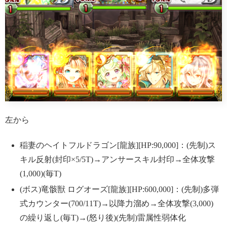
左から
稲妻のヘイトフルドラゴン[龍族][HP:90,000]：(先制)ス
キル反射(封印×5/5T)→アンサースキル封印→全体攻撃
(1,000)(毎T)
(ボス)竜骸獣 ログオーズ[龍族][HP:600,000]：(先制)多弾
式カウンター(700/11T)→以降力溜め→全体攻撃(3,000)
の繰り返し(毎T)→(怒り後)(先制)雷属性弱体化