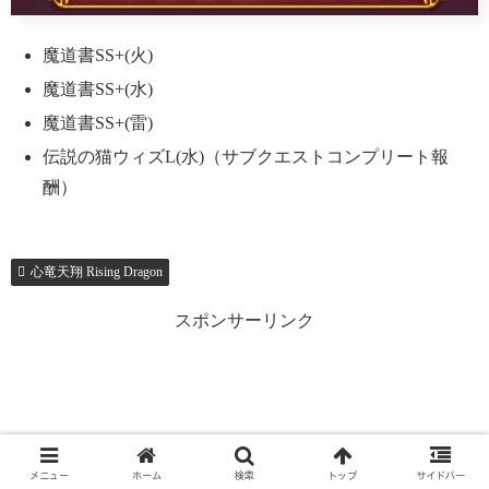
魔道書SS+(火)
魔道書SS+(水)
魔道書SS+(雷)
伝説の猫ウィズL(水)（サブクエストコンプリート報
酬）
心竜天翔 Rising Dragon
スポンサーリンク
メニュー
ホーム
検索
トップ
サイドバー