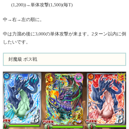
(1,200))→単体攻撃(1,500)(毎T)
中→右→左の順に。
中は力溜め後に3,000の単体攻撃が来ます。2ターン以内に倒
したいです。
封魔級 ボス戦