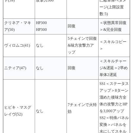
ト(59)
攻撃力300
に敵単体へダメ
ージ(上限設置
数:5)
クリネア・マキ
HP300
＜状態異常回復
回復
ア(50)
HP300
＞&完全回復
5チェインで回復
＜スキルコピー
ヴィロムコ(41)
なし
&味方攻撃力ア
＞
ップ
＜スキルチャー
ニティア(47)
なし
回復
ジ&遅延＞2早め
単体2遅延
SS1＜ステータス
アップ＞8ターン
溜めた後味方全
体の攻撃力とHP
7チェインで火特
ヒビキ・マスグ
なし
を3,000アップ
効
レイヴ(52)
SS2＜特殊パネル
変換＞パネルを
水にしてスキル