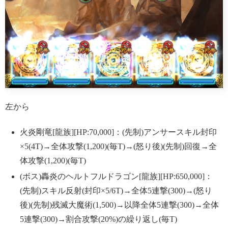
左から
火炎剛竜[龍族][HP:70,000]：(先制)アンサースキル封印
×5(4T)→全体攻撃(1,200)(毎T)→(怒り後)(先制)回復→全
体攻撃(1,200)(毎T)
(ボス)轟炎のヘルトフルドラゴン[龍族][HP:650,000]：
(先制)スキル反射(封印×5/6T)→全体5連撃(300)→(怒り
後)(先制)残滅大魔術(1,500)→以降全体5連撃(300)→全体
5連撃(300)→割合攻撃(20%)の繰り返し(毎T)