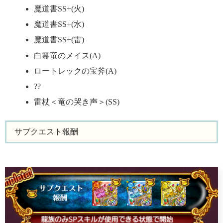
魔道書SS+(火)
魔道書SS+(水)
魔道書SS+(雷)
白霊竜のメイス(A)
ロートレックの宝斧(A)
??
雷杖＜竜の哭き声＞(SS)
サブクエスト報酬