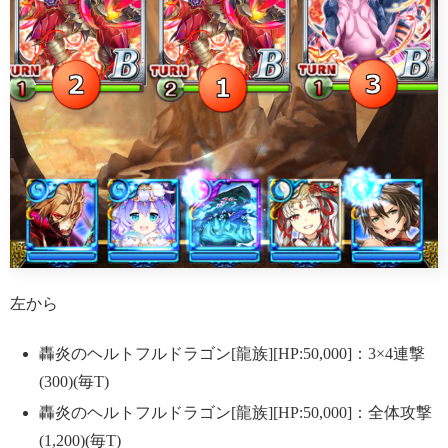
左から
轟炎のヘルトフルドラゴン[龍族][HP:50,000]：3×4連撃
(300)(毎T)
轟炎のヘルトフルドラゴン[龍族][HP:50,000]：全体攻撃
(1,200)(毎T)