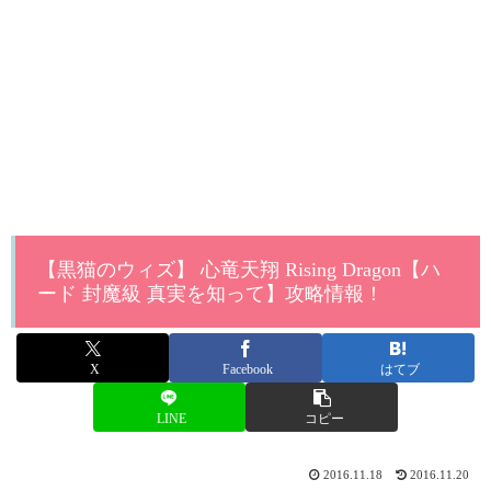
【黒猫のウィズ】 心竜天翔 Rising Dragon【ハ
ード 封魔級 真実を知って】攻略情報！
X
Facebook
はてブ
LINE
コピー
2016.11.18
2016.11.20