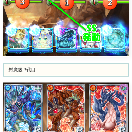
封魔級 3戦目