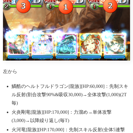
左から
鱗酷のヘルトフルドラゴン[龍族][HP:60,000]：先制スキ
ル反射(割合攻撃90%&吸収30,000)→全体攻撃(1,000)(2T
毎)
火炎剛竜[龍族][HP:170,000]：力溜め→単体攻撃
(3,000)→以降繰り返し(毎T)
火河竜[龍族][HP:170,000]：先制スキル反射(全体5連撃