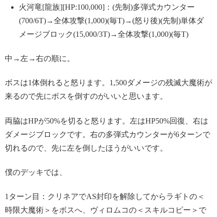
火河竜[龍族][HP:100,000]：(先制)多弾式カウンター
(700/6T)→全体攻撃(1,000)(毎T)→(怒り後)(先制)単体ダ
メージブロック(15,000/3T)→全体攻撃(1,000)(毎T)
中→左→右の順に。
ボスは1体倒れると怒ります。1,500ダメージの残滅大魔術が
来るので先にボスを倒すのがいいと思います。
両脇はHPが50%を切ると怒ります。左はHP50%回復、右は
ダメージブロックです。右の多弾式カウンターが6ターンで
切れるので、先に左を倒したほうがいいです。
僕のデッキでは、
1ターン目：クリネアでAS封印を解除してからラギトの＜
時限大魔術＞をボスへ、ヴィロムコの＜スキルコピー＞で