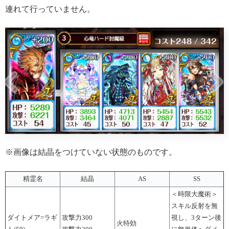
連れて行っていません。
※画像は結晶をつけていない状態のものです。
精霊名
結晶
AS
SS
＜時限大魔術＞
スキル反射を無
ダイトメア=ラギ
攻撃力300
視し、3ターン後
火特効