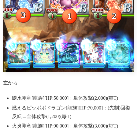
左から
鱗水剛竜[龍族][HP:50,000]：単体攻撃(2,000)(毎T)
燃えるピッポポドラゴン[龍族][HP:70,000]：(先制)回復
反転→全体攻撃(1,200)(毎T)
火炎剛竜[龍族][HP:90,000]：単体攻撃(3,000)(毎T)