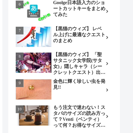
Goolge日本語入力のショ
ートカットキーをまとめ
てみた
【黒猫のウィズ】 レベ
ル上げに最適なクエスト
のまとめ
【黒猫のウィズ】 「聖
サタニック女学院(サタ
女)」隠しキャラ（シー
クレットクエスト）出現
条件とは（ノーマル編）
金色に輝く珍しい虫を発
見!!
もう注文で迷わない！ス
タバのサイズの読み方っ
て？Venti（ベンティ）
って何？お得なサイズも
調べてみよう！