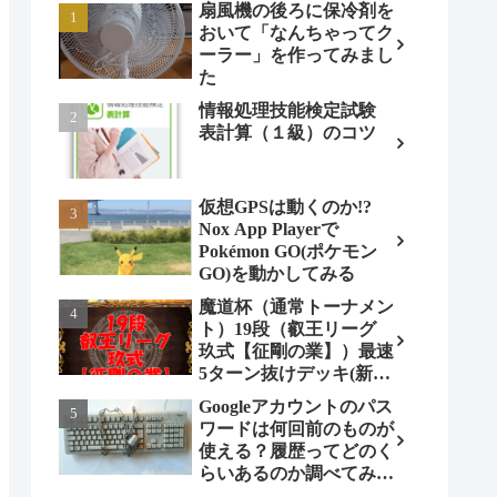
扇風機の後ろに保冷剤を
おいて「なんちゃってク
ーラー」を作ってみまし
た
情報処理技能検定試験
表計算（１級）のコツ
仮想GPSは動くのか!?
Nox App Playerで
Pokémon GO(ポケモン
GO)を動かしてみる
魔道杯（通常トーナメン
ト）19段（叡王リーグ
玖式【征剛の業】）最速
5ターン抜けデッキ(新パ
ターン)!
Googleアカウントのパス
ワードは何回前のものが
使える？履歴ってどのく
らいあるのか調べてみま
した。