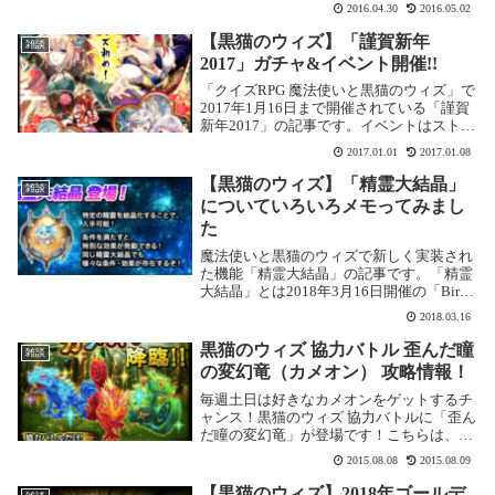
と思ったところ、自分自身で進化するよう
2016.04.30
2016.05.02
です。進化は4段階なので、4枚必要なのか
な？ガンバってゲットします！！「紫陽花
【黒猫のウィズ】「謹賀新年
雑談
娘 ...
2017」ガチャ&イベント開催!!
「クイズRPG 魔法使いと黒猫のウィズ」で
2017年1月16日まで開催されている「謹賀
新年2017」の記事です。イベントはストー
リーイベントなので読むだけ。または超か
2017.01.01
2017.01.08
んたんなクエストをクリアするだけ。全部
で18個のクリスタルがゲットできる、...
【黒猫のウィズ】「精霊大結晶」
雑談
についていろいろメモってみまし
た
魔法使いと黒猫のウィズで新しく実装され
た機能「精霊大結晶」の記事です。「精霊
大結晶」とは2018年3月16日開催の「Birth
Of New Order」から新しく「精霊大結晶」
2018.03.16
が登場です。「精霊大結晶」の作り方イベ
ントクエスト「ラナ3姉妹...
黒猫のウィズ 協力バトル 歪んだ瞳
雑談
の変幻竜（カメオン） 攻略情報！
毎週土日は好きなカメオンをゲットするチ
ャンス！黒猫のウィズ 協力バトルに「歪ん
だ瞳の変幻竜」が登場です！こちらは、毎
週土日に開催されるイベントで、6種類の
2015.08.08
2015.08.09
級があります。それぞれに6種類のカメオ
ンが対応しているので、お好きなカメオン
【黒猫のウィズ】2018年ゴールデ