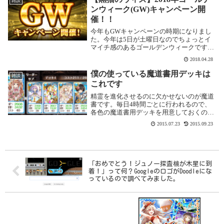
雑談
をゲットす...
ンウィーク(GW)キャンペーン開
催！！
今年もGWキャンペーンの時期になりまし
た。今年は5日が土曜日なのでちょっとイ
マイチ感のあるゴールデンウィークです
ね。ちなみに2018年は土曜日の祝日が3日
2018.04.28
もあるとか・・・まぁ、そんな話はおいて
おいて、今年のGWキャンペーンも盛りだ
僕の使っている魔道書用デッキは
雑談
くさんの内...
これです
精霊を進化させるのに欠かせないのが魔道
書です。毎日4時間ごとに行われるので、
各色の魔道書用デッキを用意しておくのが
いいですよね。ここでは、私が使ってる魔
2015.07.23
2015.09.23
道書用デッキをご紹介します。ポイント
は、なるべく全滅しないこと。特に、最後
の絶級は、パネ...
「おめでとう！ジュノー探査機が木星に到
着！」って何？GoogleのロゴがDoodleにな
っているので調べてみました。