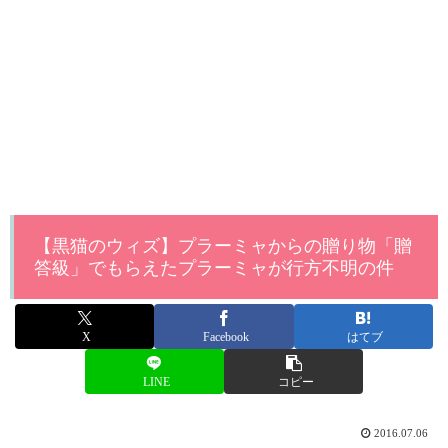
【黒猫のウィズ】プラーミャからの贈り物「贈
答級」でもらえたプラーミャが行方不明の件
X
Facebook
はてブ
LINE
コピー
2016.07.06