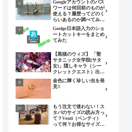
Googleアカウントのパス
ワードは何回前のものが
使える？履歴ってどのく
らいあるのか調べてみま
した。
Goolge日本語入力のショ
ートカットキーをまとめ
てみた
【黒猫のウィズ】 「聖
サタニック女学院(サタ
女)」隠しキャラ（シー
クレットクエスト）出現
条件とは（ノーマル編）
金色に輝く珍しい虫を発
見!!
もう注文で迷わない！ス
タバのサイズの読み方っ
て？Venti（ベンティ）
って何？お得なサイズも
調べてみよう！