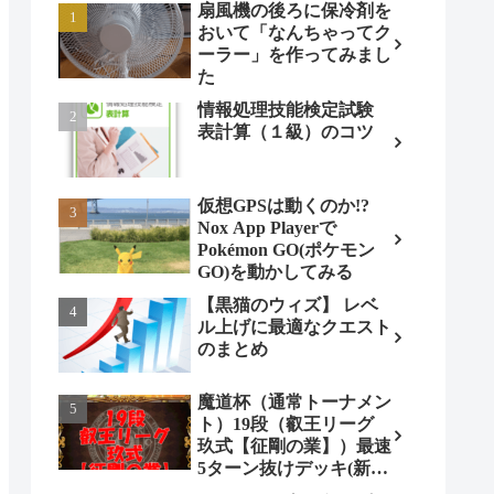
扇風機の後ろに保冷剤を
おいて「なんちゃってク
ーラー」を作ってみまし
た
情報処理技能検定試験
表計算（１級）のコツ
仮想GPSは動くのか!?
Nox App Playerで
Pokémon GO(ポケモン
GO)を動かしてみる
【黒猫のウィズ】 レベ
ル上げに最適なクエスト
のまとめ
魔道杯（通常トーナメン
ト）19段（叡王リーグ
玖式【征剛の業】）最速
5ターン抜けデッキ(新パ
ターン)!