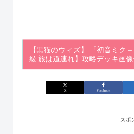
【黒猫のウィズ】 「初音ミク 
級 旅は道連れ】攻略デッキ画
X
Facebook
スポ