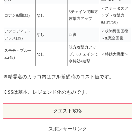
＜ステータスア
3チェインで味方
コナン&蘭(33)
なし
ップ＞攻撃力
攻撃力アップ
&HP(750)
アフロディテ・
＜状態異常回復
なし
回復
アレス(39)
＞&完全回復
味方攻撃力アッ
スモモ・プルー
なし
プ、6チェインで
＜特効大魔術＞
ム(49)
水特効4連撃
※精霊名のカッコ内はフル覚醒時のコスト値です。
※SSは基本、レジェンド化のものです。
クエスト攻略
スポンサーリンク