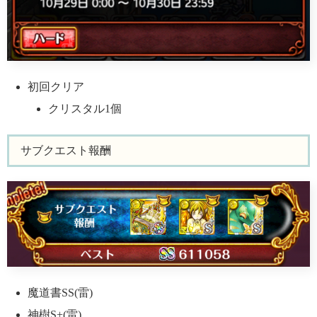
初回クリア
クリスタル1個
サブクエスト報酬
魔道書SS(雷)
神樹S+(雷)