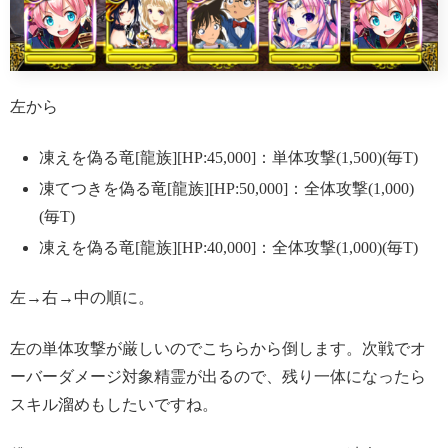
左から
凍えを偽る竜[龍族][HP:45,000]：単体攻撃(1,500)(毎T)
凍てつきを偽る竜[龍族][HP:50,000]：全体攻撃(1,000)
(毎T)
凍えを偽る竜[龍族][HP:40,000]：全体攻撃(1,000)(毎T)
左→右→中の順に。
左の単体攻撃が厳しいのでこちらから倒します。次戦でオ
ーバーダメージ対象精霊が出るので、残り一体になったら
スキル溜めもしたいですね。