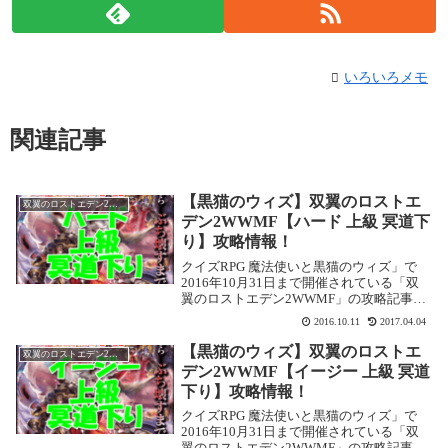
いろいろメモ
関連記事
【黒猫のウィズ】双翼のロストエ
双翼のロストエデン2WWMF
デン2WWMF【ハード 上級 冥道下
り】攻略情報！
クイズRPG 魔法使いと黒猫のウィズ」で
2016年10月31日まで開催されている「双
翼のロストエデン2WWMF」の攻略記事で
す。ここでは【ハード 上級 冥道下り】を
2016.10.11
2017.04.04
攻略します。双翼のロストエデン
2WWMF【ハード 上級 冥道下り】基本情
【黒猫のウィズ】双翼のロストエ
双翼のロストエデン2WWMF
報イ...
デン2WWMF【イージー 上級 冥道
下り】攻略情報！
クイズRPG 魔法使いと黒猫のウィズ」で
2016年10月31日まで開催されている「双
翼のロストエデン2WWMF」の攻略記事で