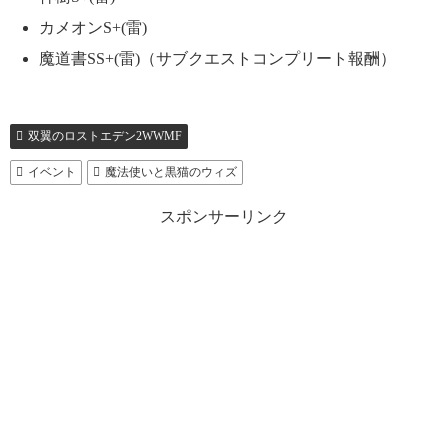
カメオンS+(雷)
魔道書SS+(雷)（サブクエストコンプリート報酬）
双翼のロストエデン2WWMF
イベント
魔法使いと黒猫のウィズ
スポンサーリンク