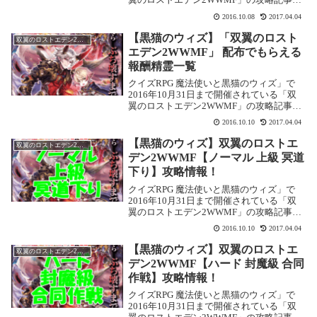
す。ここでは【イージー 上級 冥道下り】
2016.10.08
2017.04.04
を攻略します。双翼のロストエデン
2WWMF【イージー 上級 冥道下り】基本
【黒猫のウィズ】「双翼のロスト
双翼のロストエデン2WWMF
情...
エデン2WWMF」 配布でもらえる
報酬精霊一覧
クイズRPG 魔法使いと黒猫のウィズ」で
2016年10月31日まで開催されている「双
翼のロストエデン2WWMF」の攻略記事で
す。ここでは配布でもらえる精霊をまとめ
2016.10.10
2017.04.04
ました。イージー初級報酬精霊 覇劫の不死
鳥キャラ クドラくん(L)イージー初級...
【黒猫のウィズ】双翼のロストエ
双翼のロストエデン2WWMF
デン2WWMF【ノーマル 上級 冥道
下り】攻略情報！
クイズRPG 魔法使いと黒猫のウィズ」で
2016年10月31日まで開催されている「双
翼のロストエデン2WWMF」の攻略記事で
す。ここでは【ノーマル 上級 冥道下り】
2016.10.10
2017.04.04
を攻略します。双翼のロストエデン
2WWMF【ノーマル 上級 冥道下り】基本
【黒猫のウィズ】双翼のロストエ
双翼のロストエデン2WWMF
情...
デン2WWMF【ハード 封魔級 合同
作戦】攻略情報！
クイズRPG 魔法使いと黒猫のウィズ」で
2016年10月31日まで開催されている「双