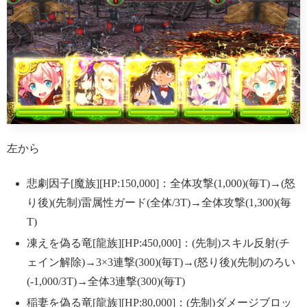
左から
悲劇因子[魔族][HP:150,000]：全体攻撃(1,000)(毎T)→(怒
り後)(先制)雷属性ガード(全体/3T)→全体攻撃(1,300)(毎
T)
凍えを偽る竜[龍族][HP:450,000]：(先制)スキル反射(チ
ェイン解除)→3×3連撃(300)(毎T)→(怒り後)(先制)のろい
(-1,000/3T)→全体3連撃(300)(毎T)
稲妻を偽る竜[龍族][HP:80,000]：(先制)ダメージブロッ