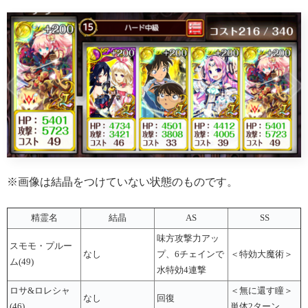
※画像は結晶をつけていない状態のものです。
精霊名
結晶
AS
SS
味方攻撃力アッ
スモモ・プルー
なし
プ、6チェインで
＜特効大魔術＞
ム(49)
水特効4連撃
ロサ&ロレシャ
＜無に還す瞳＞
なし
回復
(46)
単体2ターン