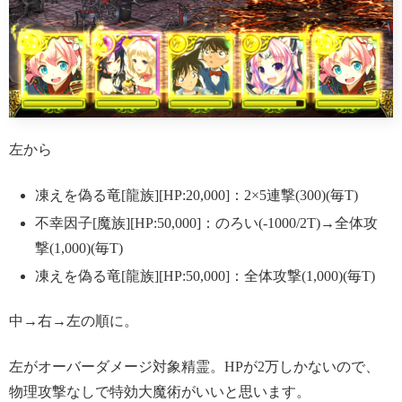
左から
凍えを偽る竜[龍族][HP:20,000]：2×5連撃(300)(毎T)
不幸因子[魔族][HP:50,000]：のろい(-1000/2T)→全体攻
撃(1,000)(毎T)
凍えを偽る竜[龍族][HP:50,000]：全体攻撃(1,000)(毎T)
中→右→左の順に。
左がオーバーダメージ対象精霊。HPが2万しかないので、
物理攻撃なしで特効大魔術がいいと思います。