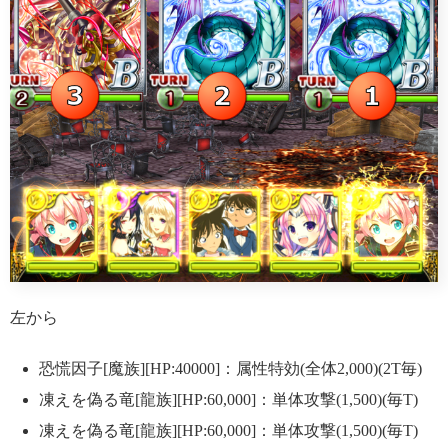
左から
恐慌因子[魔族][HP:40000]：属性特効(全体2,000)(2T毎)
凍えを偽る竜[龍族][HP:60,000]：単体攻撃(1,500)(毎T)
凍えを偽る竜[龍族][HP:60,000]：単体攻撃(1,500)(毎T)