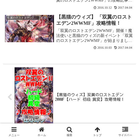
翼のロストエデン2WWMF」の攻略記事で
す。ここでは【ハード 封魔級 合同作戦】
2016.10.12
2017.04.04
を攻略します。双翼のロストエデン
2WWMF【ハード 封魔級 合同作戦】基本
【黒猫のウィズ】 「双翼のロスト
双翼のロストエデン2WWMF
情...
エデン2WWMF」攻略情報！
「双翼のロストエデン2WWMF」開催！魔
法使いと黒猫のウィズの新イベント「双翼
のロストエデン2WWMF」が始まりまし
た。開催期間2016年9月30日 18:30 ～ 2016
2016.10.03
2017.04.04
年10月31日 15:59「双翼のロストエデン
2WWMF」オーバー...
【黒猫のウィズ】双翼のロストエデン
2WWMF【ハード 初級 異変】攻略情報！
メニュー
ホーム
検索
トップ
サイドバー