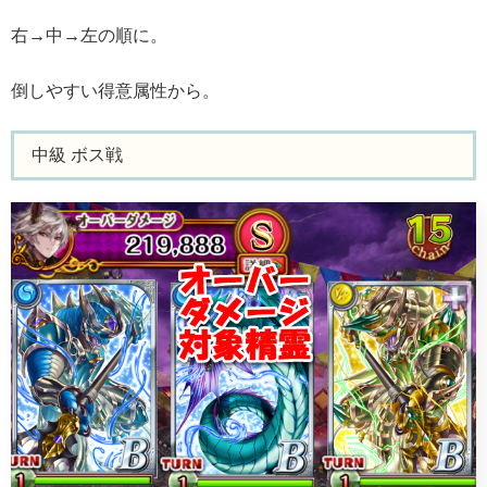
右→中→左の順に。
倒しやすい得意属性から。
中級 ボス戦