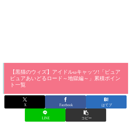
【黒猫のウィズ】アイドルωキャッツ!「ピュア
ピュアあいどるロード～地獄編～」累積ポイン
ト一覧
X
Facebook
はてブ
LINE
コピー