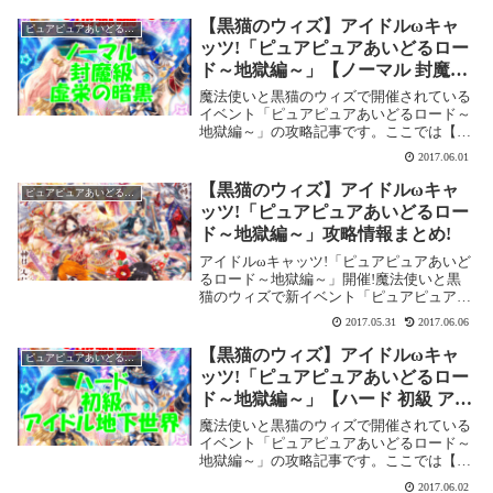
また、サブクエストの内容が若干違いま
す。それと、上級・封魔級・絶級のボスド
【黒猫のウィズ】アイドルωキャ
ピュアピュアあいどるロード～地獄編～
ロップ率が100...
ッツ!「ピュアピュアあいどるロー
ド～地獄編～」【ノーマル 封魔級
虚栄の暗黒】攻略情報！
魔法使いと黒猫のウィズで開催されている
イベント「ピュアピュアあいどるロード～
地獄編～」の攻略記事です。ここでは【ノ
ーマル 封魔級 虚栄の暗黒】を攻略しま
2017.06.01
す。アイドルωキャッツ!「ピュアピュアあ
いどるロード～地獄編～」【ノーマル 封魔
【黒猫のウィズ】アイドルωキャ
ピュアピュアあいどるロード～地獄編～
級 虚栄...
ッツ!「ピュアピュアあいどるロー
ド～地獄編～」攻略情報まとめ!
アイドルωキャッツ!「ピュアピュアあいど
るロード～地獄編～」開催!魔法使いと黒
猫のウィズで新イベント「ピュアピュアあ
いどるロード～地獄編～」が始まりまし
2017.05.31
2017.06.06
た。今回も新しい攻撃方法「LIVEパネル」
が登場しました!!開催期間2017年5月31日...
【黒猫のウィズ】アイドルωキャ
ピュアピュアあいどるロード～地獄編～
ッツ!「ピュアピュアあいどるロー
ド～地獄編～」【ハード 初級 アイ
ドル地下世界】攻略情報！
魔法使いと黒猫のウィズで開催されている
イベント「ピュアピュアあいどるロード～
地獄編～」の攻略記事です。ここでは【ハ
ード 初級 アイドル地下世界】を攻略しま
2017.06.02