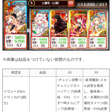
※画像は結晶をつけていない状態のものです。
精霊名
結晶
AS
SS
<チェイン攻撃>3
<多弾魔術>スキ
チェインでダメ
ル反射を無視
リヴェータ&ル
ージアップ(効果
し、敵単体へ
ドヴィカ(57)(戦
値：350)、リー
火・水属性の5回
士)
ダー時さらにア
連続ダメージ(効
ップ(効果値：
果値：650)(必要