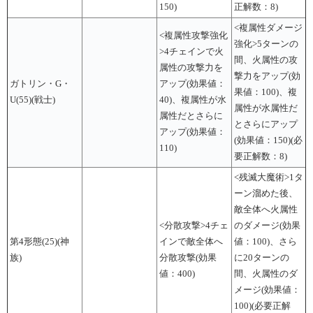
150)
正解数：8)
<複属性ダメージ
<複属性攻撃強化
強化>5ターンの
>4チェインで火
間、火属性の攻
属性の攻撃力を
撃力をアップ(効
ガトリン・G・
アップ(効果値：
果値：100)、複
U(55)(戦士)
40)、複属性が水
属性が水属性だ
属性だとさらに
とさらにアップ
アップ(効果値：
(効果値：150)(必
110)
要正解数：8)
<残滅大魔術>1タ
ーン溜めた後、
敵全体へ火属性
<分散攻撃>4チェ
のダメージ(効果
第4形態(25)(神
インで敵全体へ
値：100)、さら
族)
分散攻撃(効果
に20ターンの
値：400)
間、火属性のダ
メージ(効果値：
100)(必要正解