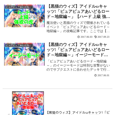
す。アイドルωキャッツ!「ピュアピュアあ
いどるロード～地獄編～」【ハード 初級
【黒猫のウィズ】アイドルωキャ
ピュアピュアあいどるロード～地獄編～
アイド...
ッツ!「ピュアピュアあいどるロー
ド～地獄編～」【ハード 上級 強欲
の虎】攻略情報！
魔法使いと黒猫のウィズで開催されている
イベント「ピュアピュアあいどるロード～
地獄編～」の攻略記事です。ここでは【ハ
ード 上級 強欲の虎】を攻略します。アイ
2017.06.03
2017.09.23
ドルωキャッツ!「ピュアピュアあいどるロ
ード～地獄編～」【ハード 上級 強欲の
【黒猫のウィズ】アイドルωキャ
ピュアピュアあいどるロード～地獄編～
虎】基本...
ッツ!「ピュアピュアあいどるロー
ド～地獄編～」イージーモード攻
略記事
「ピュアピュアあいどるロード～地獄編
～」のイージーモードは特別な攻撃がない
のでサブクエストに合わせたデッキで行け
ばOKです。サブクエストでもらえる報酬
2017.06.01
などをメモっておきます。アイドルωキャ
ッツ!「ピュアピュアあいどるロード～地
獄編～」イージ...
【黒猫のウィズ】アイドルωキャッツ!「ピ