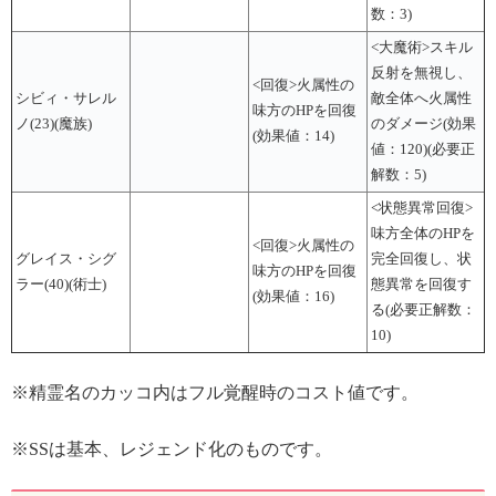
数：3)
<大魔術>スキル
反射を無視し、
<回復>火属性の
シビィ・サレル
敵全体へ火属性
味方のHPを回復
ノ(23)(魔族)
のダメージ(効果
(効果値：14)
値：120)(必要正
解数：5)
<状態異常回復>
味方全体のHPを
<回復>火属性の
グレイス・シグ
完全回復し、状
味方のHPを回復
ラー(40)(術士)
態異常を回復す
(効果値：16)
る(必要正解数：
10)
※精霊名のカッコ内はフル覚醒時のコスト値です。
※SSは基本、レジェンド化のものです。