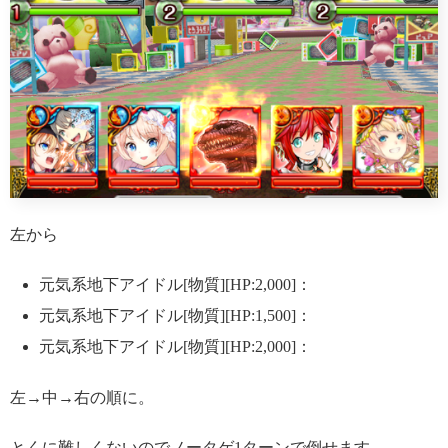
左から
元気系地下アイドル[物質][HP:2,000]：
元気系地下アイドル[物質][HP:1,500]：
元気系地下アイドル[物質][HP:2,000]：
左→中→右の順に。
とくに難しくないのでノータゲ1ターンで倒せます。