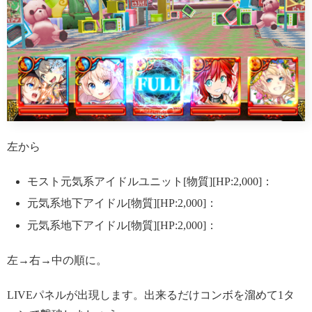
左から
モスト元気系アイドルユニット[物質][HP:2,000]：
元気系地下アイドル[物質][HP:2,000]：
元気系地下アイドル[物質][HP:2,000]：
左→右→中の順に。
LIVEパネルが出現します。出来るだけコンボを溜めて1タ