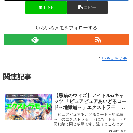
LINE
コピー
いろいろメモをフォローする
いろいろメモ
関連記事
【黒猫のウィズ】アイドルωキャ
ピュアピュアあいどるロード～地獄編～
ッツ!「ピュアピュアあいどるロー
ド～地獄編～」エクストラモード
攻略記事
「ピュアピュアあいどるロード～地獄編
～」のエクストラモードはハードモードと
同じ敵で同じ攻撃です。違うところはクイ
ズパネルが2色以上になってより難しく、
2017.06.05