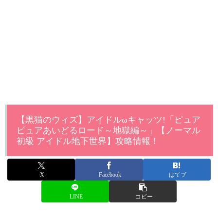
【黒猫のウィズ】アイドルωキャッツ!「ピュア
ピュアあいどるロード～地獄編～」【ノーマル
初級 アイドル地下世界】攻略情報！
X
Facebook
はてブ
LINE
コピー