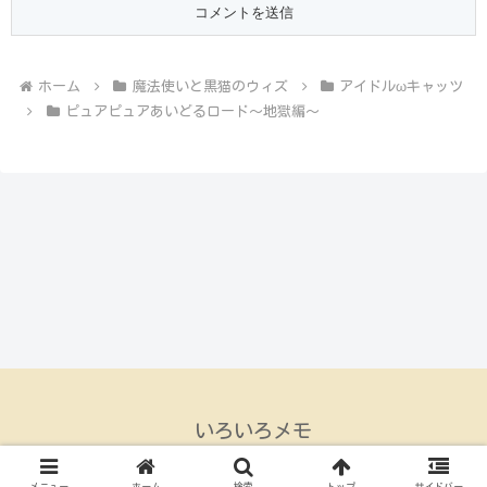
ホーム
魔法使いと黒猫のウィズ
アイドルωキャッツ
ピュアピュアあいどるロード～地獄編～
いろいろメモ
© 2015 いろいろメモ.
メニュー
ホーム
検索
トップ
サイドバー