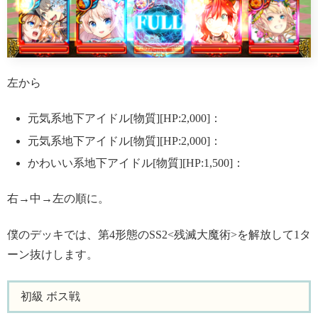
左から
元気系地下アイドル[物質][HP:2,000]：
元気系地下アイドル[物質][HP:2,000]：
かわいい系地下アイドル[物質][HP:1,500]：
右→中→左の順に。
僕のデッキでは、第4形態のSS2<残滅大魔術>を解放して1タ
ーン抜けします。
初級 ボス戦