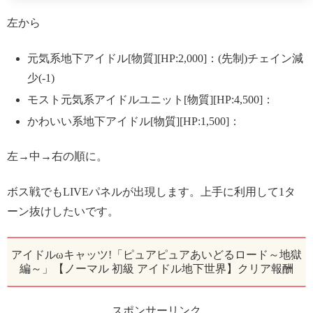
左から
元気系地下アイドル[物質][HP:2,000]：(先制)チェイン減
少(-1)
モスト元気系アイドルユニット[物質][HP:4,500]：
かわいい系地下アイドル[物質][HP:1,500]：
左→中→右の順に。
ボス戦でもLIVEパネルが出現します。上手に利用して1タ
ーン抜けしたいです。
アイドルωキャッツ!「ピュアピュアあいどるロード～地獄
編～」【ノーマル 初級 アイドル地下世界】クリア報酬
スポンサーリンク