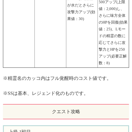
500アップ(上限
が水だとさらに
値：2,000)し、
攻撃力アップ(効
さらに味方全体
果値：30)
のHPを回復(効果
値：25)、Lモー
ドの精霊の数に
応じてさらに攻
撃力とHPを250
アップ(必要正解
数：8)
※精霊名のカッコ内はフル覚醒時のコスト値です。
※SSは基本、レジェンド化のものです。
クエスト攻略
上級 1戦目