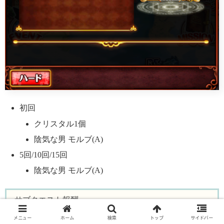
初回
クリスタル1個
陰気な男 モルブ(A)
5回/10回/15回
陰気な男 モルブ(A)
サブクエスト報酬
メニュー
ホーム
検索
トップ
サイドバー