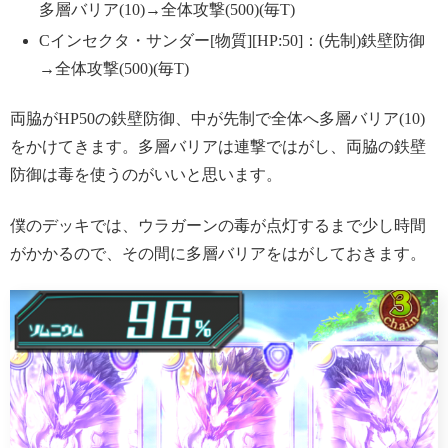
多層バリア(10)→全体攻撃(500)(毎T)
Cインセクタ・サンダー[物質][HP:50]：(先制)鉄壁防御
→全体攻撃(500)(毎T)
両脇がHP50の鉄壁防御、中が先制で全体へ多層バリア(10)
をかけてきます。多層バリアは連撃ではがし、両脇の鉄壁
防御は毒を使うのがいいと思います。
僕のデッキでは、ウラガーンの毒が点灯するまで少し時間
がかかるので、その間に多層バリアをはがしておきます。