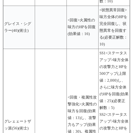
数：10)
<状態異常回復>
味方全体のHPを
<回復>火属性の
グレイス・シグ
完全回復し、状
味方のHPを回復
ラー(40)(術士)
態異常を回復す
(効果値：16)
る(必要正解数：
10)
SS1<ステータス
アップ>味方全体
の攻撃力とHPを
500アップ(上限
値：2,000)し、
さらに味方全体
のHPを回復(効果
<回復・複属性攻
値：25)(必要正
撃強化>火属性の
解数：5)
味方を回復(効果
SS2<ステータス
値：13)し、攻撃
グレェェートザ
アップ>味方全体
力もアップ(効果
ッ派(56)(術士)
の攻撃力とHPを
値：30)。複属性