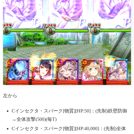
左から
Cインセクタ・スパーク[物質][HP:50]：(先制)鉄壁防御
→全体攻撃(500)(毎T)
Cインセクタ・スパーク[物質][HP:40,000]：(先制)全体