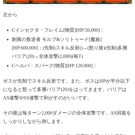
左から
Cインセクタ・フレイム[物質][HP:50,000]：
創痍の叛逆者 モルブ&ソリトゥード[魔族]
[HP:600,000]：(先制)スキル反射()→(怒り後)(先制)多層
バリア(20)→全体攻撃(2,000)(毎T)
Cヘルバ・スパーク[物質][HP:120,000]：
ボスが先制でスキル反射です。また、ボスはHPが半分以下
になると怒って多層バリア(20)をはってきます。バリアは
AS連撃やSS連撃で剥がすのがいいです。
その後は毎ターン2,000ダメージの全体攻撃です。AS回復を
しっかりしながら倒します。