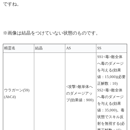
ですね。
※画像は結晶をつけていない状態のものです。
精霊名
結晶
AS
SS
SS1<毒>敵全体
へ毒のダメージ
を与える(効果
値：15,000)(必要
正解数：10)
<攻撃>敵単体へ
ウラガーン(59)
SS2<毒>敵全体
のダメージアッ
(AbCd)
へ毒のダメージ
プ(効果値：900)
を与える(効果
値：35,000)。毒
状態でスキル反
射を無視する(必