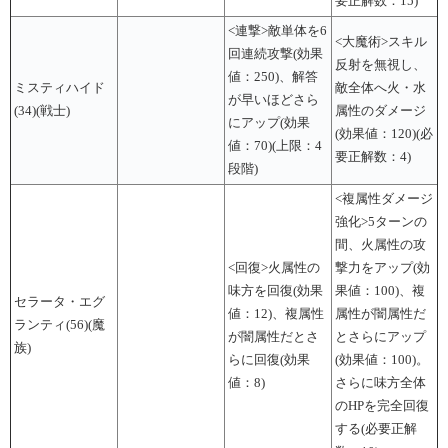
要正解数：15)
<連撃>敵単体を6
<大魔術>スキル
回連続攻撃(効果
反射を無視し、
値：250)、解答
ミスティハイド
敵全体へ火・水
が早いほどさら
(34)(戦士)
属性のダメージ
にアップ(効果
(効果値：120)(必
値：70)(上限：4
要正解数：4)
段階)
<複属性ダメージ
強化>5ターンの
間、火属性の攻
<回復>火属性の
撃力をアップ(効
味方を回復(効果
果値：100)、複
セラータ・エグ
値：12)、複属性
属性が闇属性だ
ランティ(56)(魔
が闇属性だとさ
とさらにアップ
族)
らに回復(効果
(効果値：100)。
値：8)
さらに味方全体
のHPを完全回復
する(必要正解