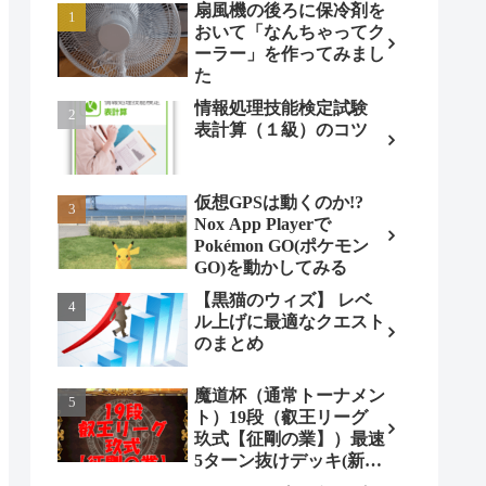
扇風機の後ろに保冷剤を
おいて「なんちゃってク
ーラー」を作ってみまし
た
情報処理技能検定試験
表計算（１級）のコツ
仮想GPSは動くのか!?
Nox App Playerで
Pokémon GO(ポケモン
GO)を動かしてみる
【黒猫のウィズ】 レベ
ル上げに最適なクエスト
のまとめ
魔道杯（通常トーナメン
ト）19段（叡王リーグ
玖式【征剛の業】）最速
5ターン抜けデッキ(新パ
ターン)!