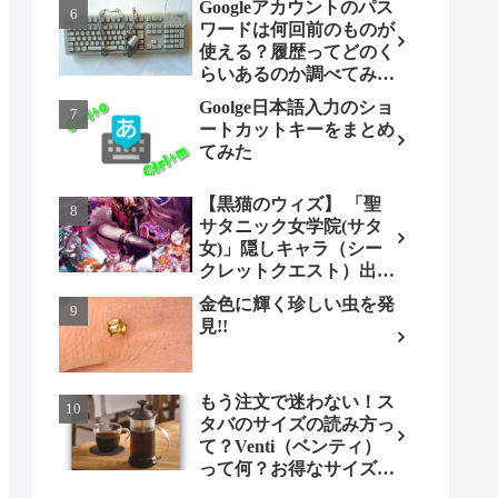
Googleアカウントのパス
ワードは何回前のものが
使える？履歴ってどのく
らいあるのか調べてみま
した。
Goolge日本語入力のショ
ートカットキーをまとめ
てみた
【黒猫のウィズ】 「聖
サタニック女学院(サタ
女)」隠しキャラ（シー
クレットクエスト）出現
条件とは（ノーマル編）
金色に輝く珍しい虫を発
見!!
もう注文で迷わない！ス
タバのサイズの読み方っ
て？Venti（ベンティ）
って何？お得なサイズも
調べてみよう！