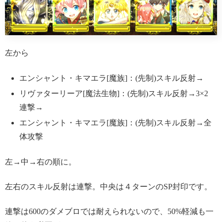
左から
エンシャント・キマエラ[魔族]：(先制)スキル反射→
リヴァターリーア[魔法生物]：(先制)スキル反射→3×2
連撃→
エンシャント・キマエラ[魔族]：(先制)スキル反射→全
体攻撃
左→中→右の順に。
左右のスキル反射は連撃。中央は４ターンのSP封印です。
連撃は600のダメブロでは耐えられないので、50%軽減も一