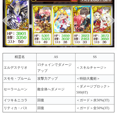
精霊名
AS
SS
15チェインでダメージ
エルデステリオ
＜スキルチャージ＞
アップ
スモモ・プルーム
攻撃力アップ
＜特効大魔術＞
＜ダメージブロック＞
セーラームーン
敵全体へダメージ
500(6T)
イツキ＆ニコラ
回復
＜ガード＞水50%(3T)
リティカ・パス
回復
＜ガード＞全50%(3T)