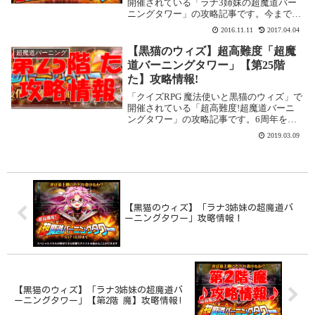
開催されている「ラナ3姉妹の超魔道バー
ニングタワー」の攻略記事です。今まで同
様、ボス戦のみ、コンティニュー不可、SP
2016.11.11
2017.04.04
スキルが使用できる状態でのクエストにな
ります。ここでは「第16階 歓」を攻略し
【黒猫のウィズ】超高難度「超魔
超魔道バーニング
ます...
道バーニングタワー」【第25階
た】攻略情報!
「クイズRPG 魔法使いと黒猫のウィズ」で
開催されている「超高難度!超魔道バーニ
ングタワー」の攻略記事です。6周年を迎
え、常設イベントとなりました。また、
2019.03.09
2019年3月現在、階数も30階まで増えてい
ます。今までの「超魔道バーニングタワ
ー」同...
【黒猫のウィズ】「ラナ3姉妹の超魔道バ
ーニングタワー」攻略情報！
【黒猫のウィズ】「ラナ3姉妹の超魔道バ
ーニングタワー」【第2階 魔】攻略情報!