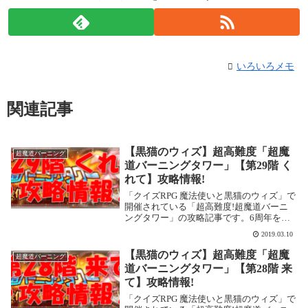
いろいろメモ
関連記事
【黒猫のウィズ】超高難度「超魔
超魔道バーニング
道バーニングタワー」【第29階 く
れて】攻略情報!
「クイズRPG 魔法使いと黒猫のウィズ」で
開催されている「超高難度!超魔道バーニ
ングタワー」の攻略記事です。6周年を迎
え、常設イベントとなりました。また、
2019.03.10
2019年3月現在、階数も30階まで増えてい
ます。ここでは「第29階 くれて」を攻略
【黒猫のウィズ】超高難度「超魔
超魔道バーニング
し...
道バーニングタワー」【第28階 来
て】攻略情報!
「クイズRPG 魔法使いと黒猫のウィズ」で