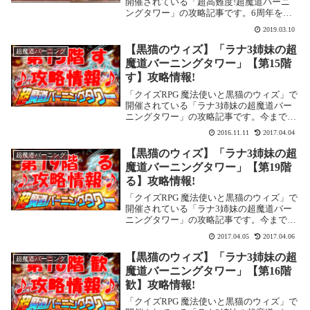
開催されている「超高難度!超魔道バーニ
ングタワー」の攻略記事です。6周年を迎
え、常設イベントとなりました。また、
2019.03.10
2019年3月現在、階数も30階まで増えてい
ます。ここでは「第28階 来て」を攻略し
【黒猫のウィズ】「ラナ3姉妹の超
超魔道バーニング
ま...
魔道バーニングタワー」【第15階
す】攻略情報!
「クイズRPG 魔法使いと黒猫のウィズ」で
開催されている「ラナ3姉妹の超魔道バー
ニングタワー」の攻略記事です。今まで同
様、ボス戦のみ、コンティニュー不可、SP
2016.11.11
2017.04.04
スキルが使用できる状態でのクエストにな
ります。ここでは「第15階 す」を攻略し
【黒猫のウィズ】「ラナ3姉妹の超
超魔道バーニング
ます...
魔道バーニングタワー」【第19階
る】攻略情報!
「クイズRPG 魔法使いと黒猫のウィズ」で
開催されている「ラナ3姉妹の超魔道バー
ニングタワー」の攻略記事です。今まで同
様、ボス戦のみ、コンティニュー不可、SP
2017.04.05
2017.04.06
スキルが使用できる状態でのクエストにな
ります。ここでは「第19階 る」を攻略し
【黒猫のウィズ】「ラナ3姉妹の超
超魔道バーニング
ます...
魔道バーニングタワー」【第16階
歓】攻略情報!
「クイズRPG 魔法使いと黒猫のウィズ」で