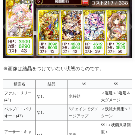
※画像は結晶をつけていない状態のものです。
精霊名
結晶
AS
SS
ファム・リリー
＜遅延＞3遅延＆
なし
水特効
(43)
大ダメージ
バルブロ・バリ
5チェインでダメ
＜残滅大魔術＞3
なし
オーニ(43)
ージアップ
ターン
SS1＜状態異常回
アーサー・キャ
復＞