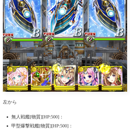
左から
無人戦艦[物質][HP:500]：
甲型爆撃戦艦[物質][HP:500]：