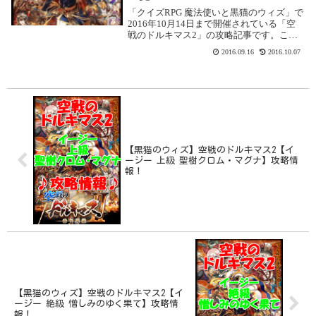
「クイズRPG 魔法使いと黒猫のウィズ」で
2016年10月14日まで開催されている「空
戦のドルキマス2」の攻略記事です。ここ
では配布でもらえる精霊をまとめました。
2016.09.16
2016.10.07
多分隠し精霊もあると思うので、分かり次
第記事に追加します！ノーマル初級報酬
月...
【黒猫のウィズ】空戦のドルキマス2【イ
ージー 上級 聖樹クロム・マグナ】攻略情
報！
【黒猫のウィズ】空戦のドルキマス2【イ
ージー 絶級 憎しみのゆく果て】攻略情
報！