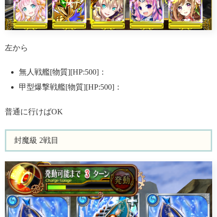
左から
無人戦艦[物質][HP:500]：
甲型爆撃戦艦[物質][HP:500]：
普通に行けばOK
封魔級 2戦目