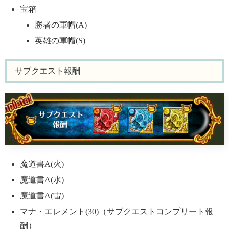
宝箱
勝者の軍帽(A)
英雄の軍帽(S)
サブクエスト報酬
魔道書A(火)
魔道書A(水)
魔道書A(雷)
マナ・エレメント(30)（サブクエストコンプリート報
酬）