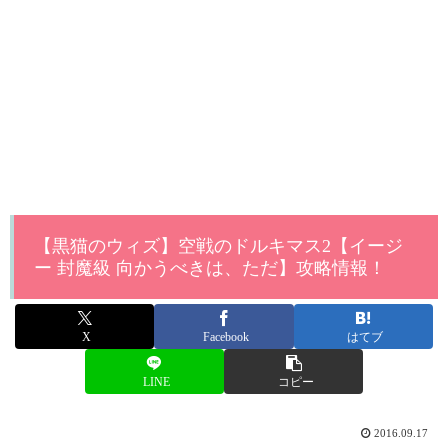
【黒猫のウィズ】空戦のドルキマス2【イージ
ー 封魔級 向かうべきは、ただ】攻略情報！
X
Facebook
はてブ
LINE
コピー
2016.09.17