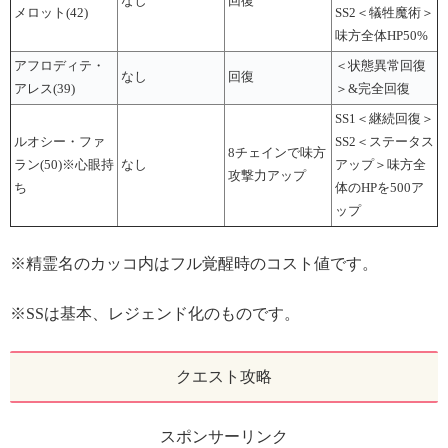
なし
回復
メロット(42)
SS2＜犠牲魔術＞
味方全体HP50%
アフロディテ・
＜状態異常回復
なし
回復
アレス(39)
＞&完全回復
SS1＜継続回復＞
ルオシー・ファ
SS2＜ステータス
8チェインで味方
ラン(50)※心眼持
なし
アップ＞味方全
攻撃力アップ
ち
体のHPを500ア
ップ
※精霊名のカッコ内はフル覚醒時のコスト値です。
※SSは基本、レジェンド化のものです。
クエスト攻略
スポンサーリンク