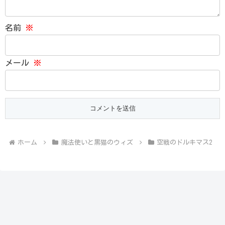
名前
※
メール
※
ホーム
魔法使いと黒猫のウィズ
空戦のドルキマス2