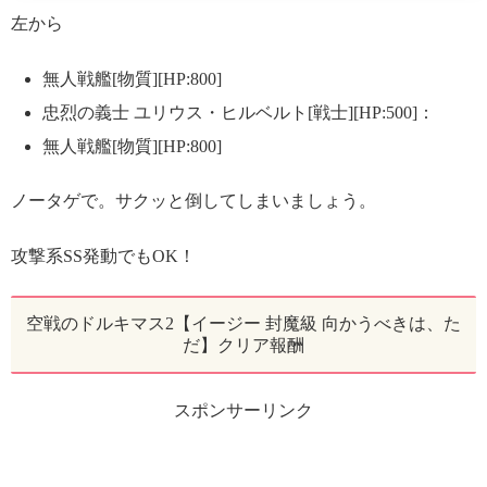
左から
無人戦艦[物質][HP:800]
忠烈の義士 ユリウス・ヒルベルト[戦士][HP:500]：
無人戦艦[物質][HP:800]
ノータゲで。サクッと倒してしまいましょう。
攻撃系SS発動でもOK！
空戦のドルキマス2【イージー 封魔級 向かうべきは、た
だ】クリア報酬
スポンサーリンク