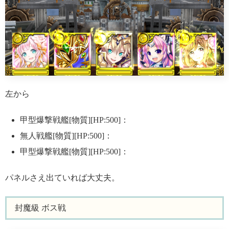
左から
甲型爆撃戦艦[物質][HP:500]：
無人戦艦[物質][HP:500]：
甲型爆撃戦艦[物質][HP:500]：
パネルさえ出ていれば大丈夫。
封魔級 ボス戦