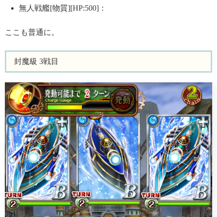
無人戦艦[物質][HP:500]：
ここも普通に。
封魔級 3戦目