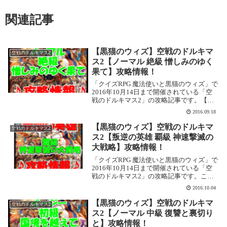
関連記事
【黒猫のウィズ】空戦のドルキマ
空戦のドルキマス2
ス2【ノーマル 絶級 憎しみのゆく
果て】攻略情報！
「クイズRPG 魔法使いと黒猫のウィズ」で
2016年10月14日まで開催されている「空
戦のドルキマス2」の攻略記事です。【ノ
ーマル 絶級 憎しみのゆく果て】を攻略し
2016.09.18
ます。空戦のドルキマス2【ノーマル 絶級
憎しみのゆく果て】基本情報イベント...
【黒猫のウィズ】空戦のドルキマ
空戦のドルキマス2
ス2【叛逆の英雄 覇級 神速撃滅の
大戦略】攻略情報！
「クイズRPG 魔法使いと黒猫のウィズ」で
2016年10月14日まで開催されている「空
戦のドルキマス2」の攻略記事です。ここ
ではスピンオフのイベントクエスト【叛逆
2016.10.04
の英雄 覇級 神速撃滅の大戦略】を攻略し
ます。【叛逆の英雄 覇級 神速撃滅の大...
【黒猫のウィズ】空戦のドルキマ
空戦のドルキマス2
ス2【ノーマル 中級 復讐と裏切り
と】攻略情報！