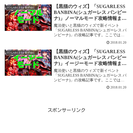
パターンはハードモードと同様です。そ
【黒猫のウィズ】「SUGARLESS
SUGARLESS BANBINA
の...
BANBINA(シュガーレス バンビー
ナ)」ノーマルモード攻略情報まと
め!
魔法使いと黒猫のウィズで新イベント
「SUGARLESS BANBINA(シュガーレス バ
ンビーナ)」の攻略記事です。ここではノ
ーマルモードをまとめて攻略します。ノー
2018.01.20
マルもイージー同様それほど難しい敵は出
てきません。サブクエストに指定されて
【黒猫のウィズ】「SUGARLESS
SUGARLESS BANBINA
い...
BANBINA(シュガーレス バンビー
ナ)」イージーモード攻略情報まと
め!
魔法使いと黒猫のウィズで新イベント
「SUGARLESS BANBINA(シュガーレス バ
ンビーナ)」の攻略記事です。ここではイ
ージーモードをまとめて攻略します。攻略
2018.01.20
と言っても難しくないので、サブクエスト
やクエストコンプでもらえるものをまと
め...
スポンサーリンク