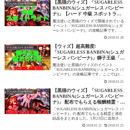
ガーレス バンビー...
【黒猫のウィズ】「SUGARLESS
SUGARLESS BANBINA
BANBINA(シュガーレス バンビー
ナ)」【ハード 中級 スポットライ
ト】攻略情報！
魔法使いと黒猫のウィズで開催されている
イベント「SUGARLESS BANBINA(シュガ
ーレス バンビーナ)」の攻略記事です。こ
こでは【ハード 中級 スポットライト】を
2018.01.28
攻略します。SUGARLESS BANBINA(シュ
ガーレス バンビー...
【ウィズ】超高難度!
SUGARLESS BANBINA
「SUGARLESS BANBINA(シュガ
ーレス バンビーナ)」獅子王級「獣
たちの夜」攻略情報！
魔法使いと黒猫のウィズのイベント
「SUGARLESS BANBINA(シュガーレス バ
ンビーナ)」の攻略記事です。ここでは1月
23日に追加された超高難度の「獅子王級」
2018.01.25
【獣たちの夜】を攻略します。超高難
度!SUGARLESS BANBINA(...
【黒猫のウィズ】「SUGARLESS
SUGARLESS BANBINA
BANBINA(シュガーレス バンビー
ナ)」 配布でもらえる報酬精霊・潜
在結晶一覧
「SUGARLESS BANBINA(シュガーレス バ
ンビーナ)」の 配布でもらえる精霊と潜在
結晶をまとめました。1月23日に追加され
た、超高難度!「SUGARLESS BANBINA(シ
2018.01.21
2018.01.25
ュガーレス バンビーナ)」獅子王級「獣た