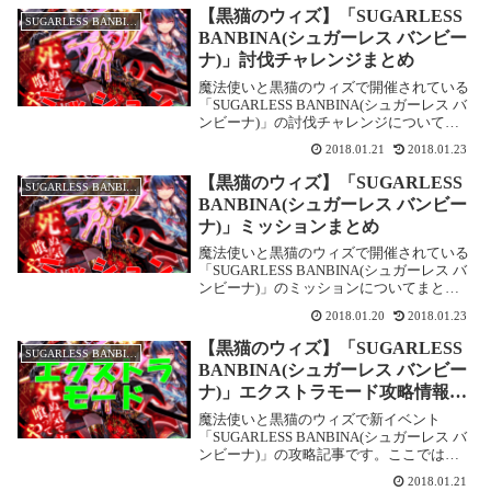
ちの夜」でド...
【黒猫のウィズ】「SUGARLESS
SUGARLESS BANBINA
BANBINA(シュガーレス バンビー
ナ)」討伐チャレンジまとめ
魔法使いと黒猫のウィズで開催されている
「SUGARLESS BANBINA(シュガーレス バ
ンビーナ)」の討伐チャレンジについてま
とめ中です。討伐にはセカンドファストが
2018.01.21
2018.01.23
付いた激化大魔術やスキルコピーがいると
ガンガン倒せます。やっと面白さがわ...
【黒猫のウィズ】「SUGARLESS
SUGARLESS BANBINA
BANBINA(シュガーレス バンビー
ナ)」ミッションまとめ
魔法使いと黒猫のウィズで開催されている
「SUGARLESS BANBINA(シュガーレス バ
ンビーナ)」のミッションについてまとめ
ました。1月23日に「超高難度クエスト 獣
2018.01.20
2018.01.23
たちの夜」が追加になり、図鑑ミッション
が1つ増えました。「SUGAR...
【黒猫のウィズ】「SUGARLESS
SUGARLESS BANBINA
BANBINA(シュガーレス バンビー
ナ)」エクストラモード攻略情報ま
とめ!
魔法使いと黒猫のウィズで新イベント
「SUGARLESS BANBINA(シュガーレス バ
ンビーナ)」の攻略記事です。ここではエ
クストラモードをまとめて攻略します。エ
2018.01.21
クストラモードは敵の出現パターンや攻撃