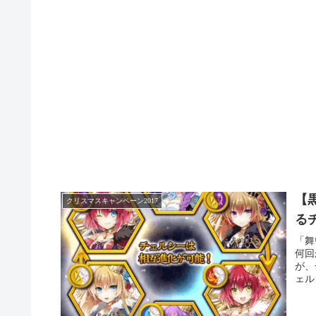
【
クリスマスキャンペーン2017
る
「舞
何回
が、
ェル