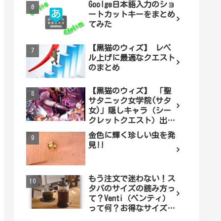
Goolge日本語入力のショ
ートカットキーをまとめ
てみた
【黒猫のウィズ】 レベ
ル上げに最適なクエスト
のまとめ
【黒猫のウィズ】 「聖
サタニック女学院(サタ
女)」隠しキャラ（シー
クレットクエスト）出現
条件とは（ノーマル編）
金色に輝く珍しい虫を発
見!!
もう注文で迷わない！ス
タバのサイズの読み方っ
て？Venti（ベンティ）
って何？お得なサイズも
調べてみよう！