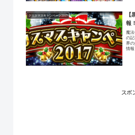
【
クリスマスキャンペーン2017
報
魔法
の記
界の
情報
スポ