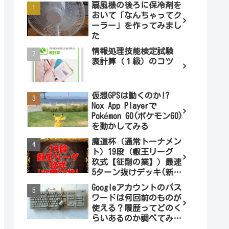
扇風機の後ろに保冷剤を
おいて「なんちゃってク
ーラー」を作ってみまし
た
情報処理技能検定試験
表計算（１級）のコツ
仮想GPSは動くのか!?
Nox App Playerで
Pokémon GO(ポケモンGO)
を動かしてみる
魔道杯（通常トーナメン
ト）19段（叡王リーグ
玖式【征剛の業】）最速
5ターン抜けデッキ(新パ
ターン)!
Googleアカウントのパス
ワードは何回前のものが
使える？履歴ってどのく
らいあるのか調べてみま
した。