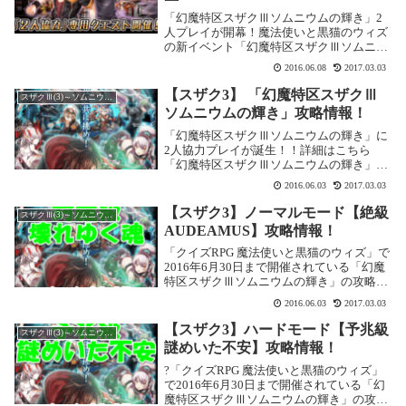
「幻魔特区スザクⅢソムニウムの輝き」2
人プレイが開幕！魔法使いと黒猫のウィズ
の新イベント「幻魔特区スザクⅢソムニウ
ムの輝き」に2人プレイが開幕しました。
2016.06.08
2017.03.03
どんなもんかと思ってちょっとやってみま
した。開催期間2016年6月7日 16:00 ～ ...
【スザク3】 「幻魔特区スザクⅢ
スザクⅢ(3)～ソムニウムの輝き～
ソムニウムの輝き」攻略情報！
「幻魔特区スザクⅢソムニウムの輝き」に
2人協力プレイが誕生！！詳細はこちら
「幻魔特区スザクⅢソムニウムの輝き」開
催！魔法使いと黒猫のウィズの新イベント
2016.06.03
2017.03.03
「幻魔特区スザクⅢソムニウムの輝き」が
始まりました。スザクシリーズの最終章と
【スザク3】ノーマルモード【絶級
スザクⅢ(3)～ソムニウムの輝き～
いうことで、特...
AUDEAMUS】攻略情報！
「クイズRPG 魔法使いと黒猫のウィズ」で
2016年6月30日まで開催されている「幻魔
特区スザクⅢソムニウムの輝き」の攻略記
事です。 ここではノーマルモードの【絶級
2016.06.03
2017.03.03
AUDEAMUS】を攻略します。幻魔特区ス
ザクⅢソムニウムの輝き ノーマル...
【スザク3】ハードモード【予兆級
スザクⅢ(3)～ソムニウムの輝き～
謎めいた不安】攻略情報！
?「クイズRPG 魔法使いと黒猫のウィズ」
で2016年6月30日まで開催されている「幻
魔特区スザクⅢソムニウムの輝き」の攻略