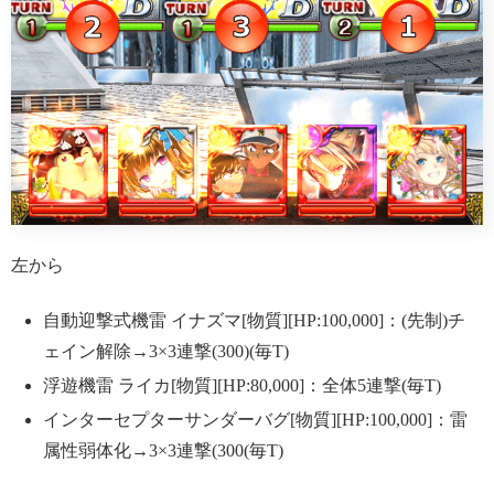
左から
自動迎撃式機雷 イナズマ[物質][HP:100,000]：(先制)チ
ェイン解除→3×3連撃(300)(毎T)
浮遊機雷 ライカ[物質][HP:80,000]：全体5連撃(毎T)
インターセプターサンダーバグ[物質][HP:100,000]：雷
属性弱体化→3×3連撃(300(毎T)