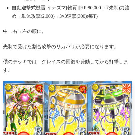
自動迎撃式機雷 イナズマ[物質][HP:80,000]：(先制)力溜
め→単体攻撃(2,000)→3×3連撃(300)(毎T)
中→右→左の順に。
先制で受けた割合攻撃のリカバリが必要になります。
僕のデッキでは、グレイスの回復を発動してから打撃しま
す。