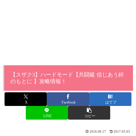
【スザク3】ハードモード【共闘級 信じあう絆
のもとに 】攻略情報！
X
Facebook
はてブ
LINE
コピー
2016.06.17
2017.03.03