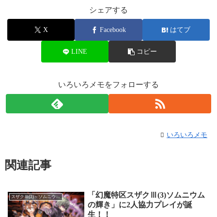
シェアする
X
Facebook
はてブ
LINE
コピー
いろいろメモをフォローする
いろいろメモ
関連記事
「幻魔特区スザクⅢ(3)ソムニウム
スザクⅢ(3)～ソムニウムの輝き～
の輝き」に2人協力プレイが誕
生！！