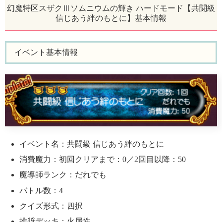
幻魔特区スザクⅢソムニウムの輝き ハードモード【共闘級
信じあう絆のもとに】基本情報
イベント基本情報
イベント名：共闘級 信じあう絆のもとに
消費魔力：初回クリアまで：0／2回目以降：50
魔導師ランク：だれでも
バトル数：4
クイズ形式：四択
推奨デッキ：火属性