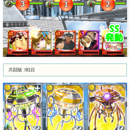
共闘級 3戦目