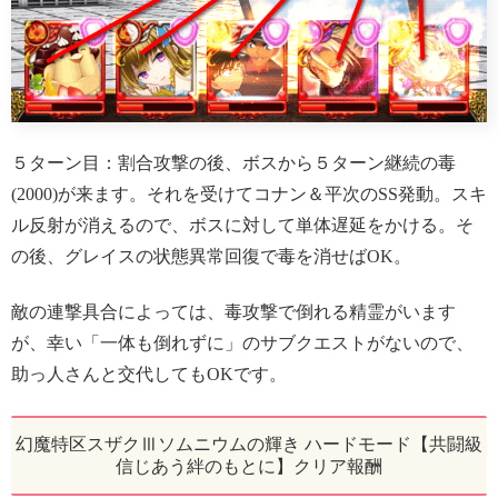
５ターン目：割合攻撃の後、ボスから５ターン継続の毒
(2000)が来ます。それを受けてコナン＆平次のSS発動。スキ
ル反射が消えるので、ボスに対して単体遅延をかける。そ
の後、グレイスの状態異常回復で毒を消せばOK。
敵の連撃具合によっては、毒攻撃で倒れる精霊がいます
が、幸い「一体も倒れずに」のサブクエストがないので、
助っ人さんと交代してもOKです。
幻魔特区スザクⅢソムニウムの輝き ハードモード【共闘級
信じあう絆のもとに】クリア報酬