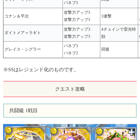
パネブ3
攻撃力アップ3
コナン＆平次
3連撃
攻撃力アップ3
攻撃力アップ3
4チェインで雷光特
ダイトメア＝ラギト
攻撃力アップ3
効
パネブ3
グレイス・シグラー
回復
パネブ2
※SSはレジェンド化のものです。
クエスト攻略
共闘級 1戦目