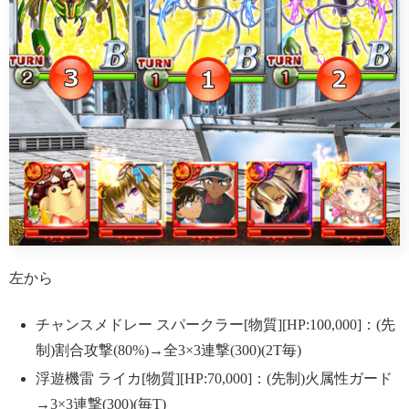
左から
チャンスメドレー スパークラー[物質][HP:100,000]：(先
制)割合攻撃(80%)→全3×3連撃(300)(2T毎)
浮遊機雷 ライカ[物質][HP:70,000]：(先制)火属性ガード
→3×3連撃(300)(毎T)