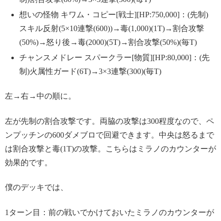
想いの怪物 キワム・コピー[戦士][HP:750,000]：(先制)
スキル反射(5×10連撃(600))→毒(1,000)(1T)→割合攻撃
(50%)→怒り後→毒(2000)(5T)→割合攻撃(50%)(毎T)
チャンスメドレー スパークラー[物質][HP:80,000]：(先
制)火属性ガード(6T)→3×3連撃(300)(毎T)
左→右→中の順に。
左が先制の割合攻撃です。両脇の攻撃は300程度なので、ペ
ンプッチンの600ダメブロで回避できます。中央は怒るまで
は割合攻撃と毒(1T)の攻撃。こちらはミラノのカウンターが
効果的です。
僕のデッキでは、
1ターン目：前の戦いでかけておいたミラノのカウンターが