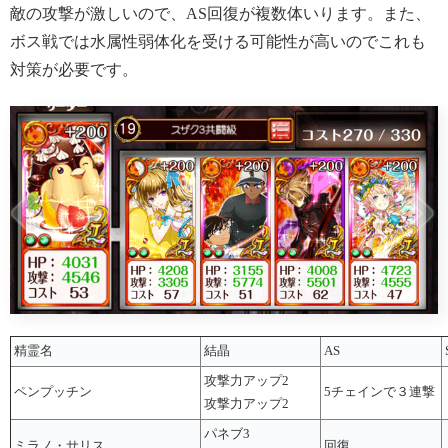
敵の攻撃が激しいので、AS回復が複数体いります。また、
ボス戦では水属性弱体化を受ける可能性が高いのでこれも
対策が必要です。
精霊名
結晶
AS
攻撃力アップ2
ペンプッチン
5チェインで３連撃
攻撃力アップ2
パネブ3
ミラノ・サリス
回復