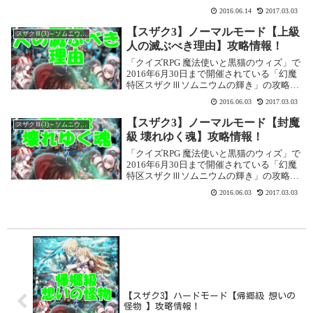
記事です。 ここではハードモードの【予兆
2016.06.14
2017.03.03
級 謎めいた不安】を攻略します。幻魔特区
スザクⅢソムニウムの輝き ハードモー...
【スザク3】ノーマルモード【上級
スザクⅢ(3)～ソムニウムの輝き～
人の滅ぶべき理由】攻略情報！
「クイズRPG 魔法使いと黒猫のウィズ」で
2016年6月30日まで開催されている「幻魔
特区スザクⅢソムニウムの輝き」の攻略記
事です。 ここではノーマルモードの【上級
2016.06.03
2017.03.03
人の滅ぶべき理由】を攻略します。幻魔特
区スザクⅢソムニウムの輝き ノーマル...
【スザク3】ノーマルモード【封魔
スザクⅢ(3)～ソムニウムの輝き～
級 壊れゆく魂】攻略情報！
「クイズRPG 魔法使いと黒猫のウィズ」で
2016年6月30日まで開催されている「幻魔
特区スザクⅢソムニウムの輝き」の攻略記
事です。 ここではノーマルモードの【封魔
2016.06.03
2017.03.03
級 壊れゆく魂】を攻略します。幻魔特区ス
ザクⅢソムニウムの輝き ノーマルモー...
【スザク3】ハードモード【帰郷級 想いの
怪物 】攻略情報！