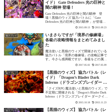
ます！今...
イド） Gate Defenders 光の巨神と
闇の騎神 登場！
Gate Defenders 光の巨神と闇の騎神 登
場！黒猫のウィズ 協力バトルに「Gate
Defenders 光の巨神と闇の騎神 」が登場で
す！いよいよ、闇と光の精霊をゲットする
2015.09.13
2015.09.23
ことができます！Gate Defenders 光の巨神
と闇...
いまさらですが「境界の修練場」
協力プレイ
各級の攻略情報をまとめてみまし
た
魔法使いと黒猫のウィズで開催されている
協力バトル「境界の修練場」の攻略記事で
す。今さら感満載ですが、各級をどの属性
で行ったらいいかをメモっておきます。中
2017.05.02
2017.05.09
級 異界の獣を捕獲せよ基本情報ランク：
★2敵属性：雷属性推奨デッキ：火属性ス
【黒猫のウィズ】 協力バトル（レ
協力プレイ
キル反射など...
イド）「Dragon’s Blader Dark
Inferno（ドラゴンズブレイダー ダ
ークインフェルノ）」【覇級 地底
「クイズRPG 魔法使いと黒猫のウィズ」で
に轟く悪意】の咆哮 攻略
不定期に開催される「Dragon's Blader Dark
Inferno（ドラゴンズブレイダー ダークイン
フェルノ）」の攻略記事です。 ここでは
2015.10.18
2015.11.23
「覇級 地底に轟く悪意の咆哮」を攻略しま
す。「Dr...
【黒猫のウィズ】 協力バトル（レ
協力プレイ