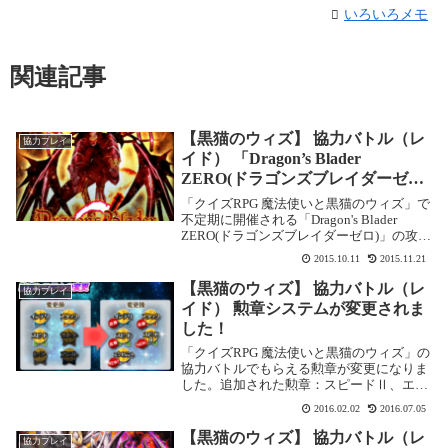
いろいろメモ
関連記事
【黒猫のウィズ】 協力バトル（レ
協力プレイ
イド） 「Dragon’s Blader
ZERO(ドラゴンズブレイダーゼ
ロ)」 【龍帝級 神々の黄昏】 攻略
「クイズRPG 魔法使いと黒猫のウィズ」で
不定期に開催される「Dragon's Blader
ZERO(ドラゴンズブレイダーゼロ)」の攻略
記事です。 ここでは「龍帝級 神々の黄
2015.10.11
2015.11.21
昏」を攻略します。「Dragon's Blader
ZERO(ド...
【黒猫のウィズ】 協力バトル（レ
協力プレイ
イド） 勲章システムが変更されま
した！
「クイズRPG 魔法使いと黒猫のウィズ」の
協力バトルでもらえる勲章が変更になりま
した。追加された勲章：スピードⅡ、エク
セレント廃止された勲章：サポーター、ヒ
2016.02.02
2016.07.05
ーラー、アシストまた、インテリ、アタッ
ク、スピードも一部仕様が変更になってい
【黒猫のウィズ】 協力バトル（レ
協力プレイ