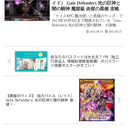
イド） Gate Defenders 光の巨神と
闇の騎神 魔獄級 炎獄の黒槍 攻略
「クイズRPG 魔法使いと黒猫のウィズ」で
2015年10月4日まで開催されている「Gate
Defenders 光の巨神と闇の騎神」の攻略記
事です。 ここでは「魔獄級 炎獄の黒槍」
2015.09.13
2015.09.23
を攻略します。魔獄級 炎獄の黒槍 基本情
報 消費魔力：30 ...
あなたのパスワードは大丈夫？IPA（独立
行政法人 情報処理推進機構）のパスワー
ド啓蒙ポスターがすごい！
【黒猫のウィズ】 協力バトル（レイド）
Gate Defenders 光の巨神と闇の騎神 登
場！